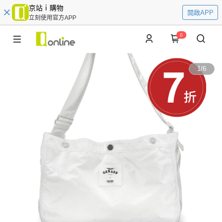
京站ｉ購物
開啟APP
立刻使用官方APP
0
1
/
6