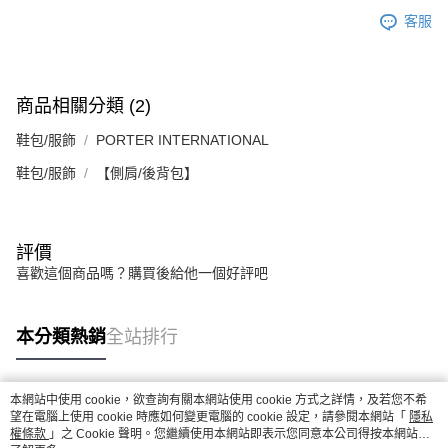
客服
商品相關分類 (2)
鞋包/服飾
PORTER INTERNATIONAL
鞋包/服飾
【側肩/後背包】
評價
喜歡這個商品嗎？購買後給他一個好評吧
本分類熱銷
全站排行
本網站中使用 cookie，欲查詢有關本網站使用 cookie 方式之詳情，及若您不希
熱門標籤
望在電腦上使用 cookie 時應如何變更電腦的 cookie 設定，請參閱本網站「
隱私
權條款
」之 Cookie 聲明。您繼續使用本網站即表示您同意本公司得按本網站使