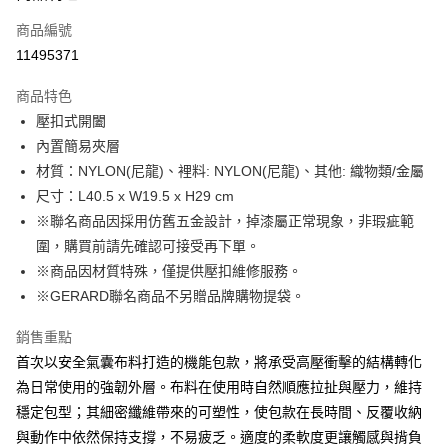
合作金庫商業銀行
第一商業銀行
LINE Pay
商品編號
華南商業銀行
彰化商業銀行
11495371
Apple Pay
上海商業儲蓄銀行
台北富邦商業銀行
國泰世華商業銀行
兆豐國際商業銀行
商品特色
街口支付
臺灣中小企業銀行
台中商業銀行
壓扣式開闔
匯豐（台灣）商業銀行
華泰商業銀行
悠遊付
內置簡易夾層
聯邦商業銀行
遠東國際商業銀行
元大商業銀行
永豐商業銀行
材質：NYLON(尼龍)、裡料: NYLON(尼龍)、其他: 織物類/金屬
Google Pay
玉山商業銀行
星展（台灣）商業銀行
尺寸：L40.5 x W19.5 x H29 cm
台新國際商業銀行
中國信託商業銀行
全盈+PAY
※聯名商品因採用仿舊五金設計，掉漆屬正常現象，非瑕疵範
台灣樂天信用卡公司
圍，購買前請先確認可接受再下單。
大哥付你分期
※商品因材質特殊，僅提供壓扣維修服務。
相關說明
※GERARD聯名商品不另贈品牌購物提袋。
【大哥付你分期使用說明】
AFTEE先享後付
1.本服務由台灣大哥大提供，台灣大哥大用戶可立即使用無須另外申請。
2.付款方式選擇「大哥付你分期」，訂單成立後會自動跳轉到大哥付的交易
相關說明
銷售重點
流程，驗證手機門號後，選擇欲分期的期數、繳款截止日，確認付款後即完
【關於「AFTEE先享後付」】
首次以安全氣囊布料打造的機能包款，將承受高壓衝擊的結構轉化
成交易。
ATM付款
AFTEE先享後付是「在收到商品之後才付款」的支付方式。 讓您購物簡單
為日常使用的強韌外層。布料在使用時自然順應拉扯與壓力，維持
3.實際核准額度、可分期數及費用金額請依後續交易確認頁面所載為準。
便利好安心！
4.訂單成立30分鐘內，如未前往確認交易或遇審核未通過，訂單將自動取
穩定包型；其細密纖維帶來的可塑性，使包款在長時間、反覆收納
１．簡單：不需註冊會員、不需綁卡、不需儲值。
運送方式
消。如遇「轉專審核」未通過狀況，表示未達大哥付你分期系統評分，恕無
２．便利：只要手機號碼，簡訊認證，即可結帳。
與動作中依然保持支撐，不易疲乏。適度的柔軟度更讓觸感與揹負
法說明評估內容。