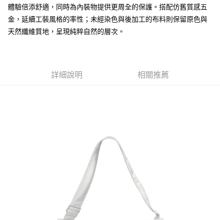
３．安心：先確認商品／服務後，再付款。
付款後全家取貨
【繳款方式說明】
體驗倍添舒適，同時為內裝物提供更周全的保護。搭配仿舊質感五
1.分期款項不併入電信帳單，「大哥付你分期」於每月結算日後寄送繳費提
每筆NT$70，滿NT$899(含以上)免運費
【「AFTEE先享後付」結帳流程】
金，延續工裝風格的率性；未經染色與後加工的布料則保留原色與
醒簡訊。
１．於結帳方式選擇「AFTEE先享後付」後，將跳轉至「AFTEE先享後付」
天然纖維質地，呈現純粹自然的層次。
2.透過簡訊連結打開帳單後，可選擇「超商條碼／台灣大直營門市／銀行轉
付款後7-11取貨
結帳頁面，進行簡訊認證並確認金額後，即可完成結帳。
帳／街口支付／iPASS MONEY」等通路繳費。
２．訂單成立數日內，您將收到繳費通知簡訊。
每筆NT$70，滿NT$899(含以上)免運費
３．收到繳費通知簡訊後14天內，點擊此簡訊中的連結，可透過四大超商／
【注意事項】
ATM／網路銀行／等多元方式進行付款，方視為交易完成。
宅配
1.本服務係由「台灣大哥大股份有限公司」（以下簡稱本公司）所提供，讓
※ 請注意：結帳手續完成當下不需立刻繳費，但若您需要取消訂單，請聯絡
詳細說明
相關推薦
用戶於交易時，得透過本服務購買商品或服務，並由商店將買賣／分期付款
每筆NT$100，滿NT$1,000(含以上)免運費
購買商品的店家。未經商家同意取消之訂單仍視為有效，需透過AFTEE先享
買賣價金債權讓與本公司後，依約使用本公司帳單繳交帳款。
後付繳納相關費用。
2.基於同意付款使用「大哥付你分期」之契約關係目的，商店將以您的個人
京站台北店客服中心(1F星巴克旁) 即日起不提供京站紙袋，取件時
※ 交易是否成功請以「AFTEE先享後付 」之結帳頁面顯示為準，若有關於
資料（包含姓名、電話或地址）提供予台灣大哥大進項蒐集、處理及利用，
是否繳費成功／繳費後需取消欲退款等相關疑問，請聯繫「AFTEE先享後付
請自備購物袋，若需購買紙袋可現場詢問
由本公司與您本人進行分期帳單所需資料之確認、核對及更正。
客戶支援中心」
https://netprotections.freshdesk.com/support/home
3.完整用戶服務條款，請詳閱以下連結：
https://oppay.tw/userRule
免運費
【注意事項】
１．透過由恩沛科技股份有限公司提供之「AFTEE先享後付」服務完成之交
易，需依本服務之必要範圍內提供個人資料，並將交易相關給付款項請求債
權轉讓予恩沛科技股份有限公司。
２．關於個人資料處理事宜，請瀏覽以下網址：
https://aftee.tw/terms/#terms3
３．未成年的使用者請事先徵得法定代理人或監護人之同意方可使用
「AFTEE先享後付」，若未經同意申辦者引起之損失，本公司不負相關責
任。
４．使用「AFTEE先享後付」時，將依據個別帳號之用戶狀況，依本公司即