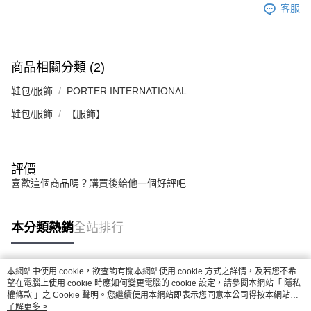
客服
商品相關分類 (2)
鞋包/服飾
PORTER INTERNATIONAL
鞋包/服飾
【服飾】
評價
喜歡這個商品嗎？購買後給他一個好評吧
本分類熱銷
全站排行
本網站中使用 cookie，欲查詢有關本網站使用 cookie 方式之詳情，及若您不希
熱門標籤
望在電腦上使用 cookie 時應如何變更電腦的 cookie 設定，請參閱本網站「
隱私
權條款
」之 Cookie 聲明。您繼續使用本網站即表示您同意本公司得按本網站使
用條款之 Cookie 聲明使用 cookie。
了解更多 >