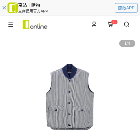
京站ｉ購物
開啟APP
立刻使用官方APP
0
1
/
4