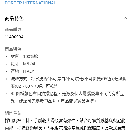
PORTER INTERNATIONAL
信用卡分期付款
6 期 0 利率 每期
NT$2,083
21家銀行
商品特色
合作金庫商業銀行
第一商業銀行
LINE Pay
商品編號
華南商業銀行
彰化商業銀行
11496994
Apple Pay
上海商業儲蓄銀行
台北富邦商業銀行
國泰世華商業銀行
兆豐國際商業銀行
商品特色
街口支付
臺灣中小企業銀行
台中商業銀行
材質｜100%棉
匯豐（台灣）商業銀行
華泰商業銀行
悠遊付
尺寸｜M/L/XL
聯邦商業銀行
遠東國際商業銀行
元大商業銀行
永豐商業銀行
產地｜ITALY
Google Pay
玉山商業銀行
星展（台灣）商業銀行
洗滌方式 | 冷水洗滌/不可漂白/不可烘乾/不可熨燙(05色),低溫熨
台新國際商業銀行
中國信託商業銀行
全盈+PAY
燙(02、69、79色)/可乾洗
台灣樂天信用卡公司
※ 圖檔顏色會因拍攝過程、光源及個人電腦螢幕不同而有所差
大哥付你分期
異，建議可先參考單品照，商品皆以實品為準。
相關說明
【大哥付你分期使用說明】
AFTEE先享後付
銷售重點
1.本服務由台灣大哥大提供，台灣大哥大用戶可立即使用無須另外申請。
2.付款方式選擇「大哥付你分期」，訂單成立後會自動跳轉到大哥付的交易
相關說明
採用純棉面料，手感乾爽滑順富有彈性，結合丹寧質感基底與尼龍
流程，驗證手機門號後，選擇欲分期的期數、繳款截止日，確認付款後即完
【關於「AFTEE先享後付」】
內裡，打造舒適層次。內襯棉花增添空氣感與保暖度。此款式為無
成交易。
ATM付款
AFTEE先享後付是「在收到商品之後才付款」的支付方式。 讓您購物簡單