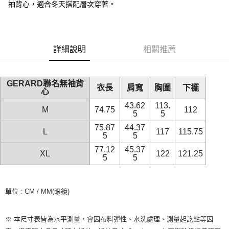
袖背心，適合冬天搭配層次穿著。
3.實際核准額度、可分期數及費用金額請依後續交易確認頁面所載為準。
便利好安心！
4.訂單成立30分鐘內，如未前往確認交易或遇審核未通過，訂單將自動取
１．簡單：不需註冊會員、不需綁卡、不需儲值。
運送方式
消。如遇「轉專審核」未通過狀況，表示未達大哥付你分期系統評分，恕無
２．便利：只要手機號碼，簡訊認證，即可結帳。
法說明評估內容。
３．安心：先確認商品／服務後，再付款。
付款後全家取貨
【繳款方式說明】
詳細說明
相關推薦
1.分期款項不併入電信帳單，「大哥付你分期」於每月結算日後寄送繳費提
每筆NT$70，滿NT$899(含以上)免運費
【「AFTEE先享後付」結帳流程】
醒簡訊。
１．於結帳方式選擇「AFTEE先享後付」後，將跳轉至「AFTEE先享後付」
2.透過簡訊連結打開帳單後，可選擇「超商條碼／台灣大直營門市／銀行轉
付款後7-11取貨
結帳頁面，進行簡訊認證並確認金額後，即可完成結帳。
帳／街口支付／iPASS MONEY」等通路繳費。
２．訂單成立數日內，您將收到繳費通知簡訊。
GERARD聯名無袖背
每筆NT$70，滿NT$899(含以上)免運費
衣長
肩寬
胸圍
下襬
３．收到繳費通知簡訊後14天內，點擊此簡訊中的連結，可透過四大超商／
心
【注意事項】
ATM／網路銀行／等多元方式進行付款，方視為交易完成。
宅配
1.本服務係由「台灣大哥大股份有限公司」（以下簡稱本公司）所提供，讓
43.62
113.
※ 請注意：結帳手續完成當下不需立刻繳費，但若您需要取消訂單，請聯絡
M
74.75
112
5
5
用戶於交易時，得透過本服務購買商品或服務，並由商店將買賣／分期付款
每筆NT$100，滿NT$1,000(含以上)免運費
購買商品的店家。未經商家同意取消之訂單仍視為有效，需透過AFTEE先享
買賣價金債權讓與本公司後，依約使用本公司帳單繳交帳款。
75.87
44.37
後付繳納相關費用。
L
117
115.75
2.基於同意付款使用「大哥付你分期」之契約關係目的，商店將以您的個人
5
5
京站台北店客服中心(1F星巴克旁) 即日起不提供京站紙袋，取件時
※ 交易是否成功請以「AFTEE先享後付 」之結帳頁面顯示為準，若有關於
資料（包含姓名、電話或地址）提供予台灣大哥大進項蒐集、處理及利用，
是否繳費成功／繳費後需取消欲退款等相關疑問，請聯繫「AFTEE先享後付
77.12
45.37
請自備購物袋，若需購買紙袋可現場詢問
由本公司與您本人進行分期帳單所需資料之確認、核對及更正。
XL
122
121.25
客戶支援中心」
https://netprotections.freshdesk.com/support/home
5
5
3.完整用戶服務條款，請詳閱以下連結：
https://oppay.tw/userRule
免運費
【注意事項】
１．透過由恩沛科技股份有限公司提供之「AFTEE先享後付」服務完成之交
單位 : CM / MM(眼鏡)
易，需依本服務之必要範圍內提供個人資料，並將交易相關給付款項請求債
權轉讓予恩沛科技股份有限公司。
２．關於個人資料處理事宜，請瀏覽以下網址：
※ 本尺寸表皆為水平測量，會因布料彈性、水洗處理、測量起訖點等因
https://aftee.tw/terms/#terms3
３．未成年的使用者請事先徵得法定代理人或監護人之同意方可使用