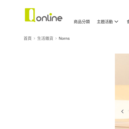
商品分類
主題活動
首頁
生活雜貨
Norns