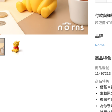
付款與運
超取滿NT$
付款方式
品牌
信用卡一
Norns
LINE Pay
商品特色
Apple Pay
商品編號
街口支付
11497213
商品特色
悠遊付
儲蓄 ×
Google Pa
生動造
後腦勺
全盈+PAY
為你守
大哥付你