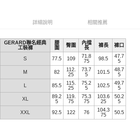
3.實際核准額度、可分期數及費用金額請依後續交易確認頁面所載為準。
便利好安心！
4.訂單成立30分鐘內，如未前往確認交易或遇審核未通過，訂單將自動取
１．簡單：不需註冊會員、不需綁卡、不需儲值。
運送方式
消。如遇「轉專審核」未通過狀況，表示未達大哥付你分期系統評分，恕無
２．便利：只要手機號碼，簡訊認證，即可結帳。
法說明評估內容。
３．安心：先確認商品／服務後，再付款。
詳細說明
相關推薦
付款後全家取貨
【繳款方式說明】
1.分期款項不併入電信帳單，「大哥付你分期」於每月結算日後寄送繳費提
每筆NT$70，滿NT$899(含以上)免運費
【「AFTEE先享後付」結帳流程】
醒簡訊。
１．於結帳方式選擇「AFTEE先享後付」後，將跳轉至「AFTEE先享後付」
2.透過簡訊連結打開帳單後，可選擇「超商條碼／台灣大直營門市／銀行轉
GERARD聯名經典
腰
內檔
付款後7-11取貨
結帳頁面，進行簡訊認證並確認金額後，即可完成結帳。
臀圍
褲長
褲口
帳／街口支付／iPASS MONEY」等通路繳費。
工裝褲
圍
長
２．訂單成立數日內，您將收到繳費通知簡訊。
每筆NT$70，滿NT$899(含以上)免運費
３．收到繳費通知簡訊後14天內，點擊此簡訊中的連結，可透過四大超商／
71.8
47.7
S
77.5
109
98.5
【注意事項】
75
5
ATM／網路銀行／等多元方式進行付款，方視為交易完成。
宅配
1.本服務係由「台灣大哥大股份有限公司」（以下簡稱本公司）所提供，讓
※ 請注意：結帳手續完成當下不需立刻繳費，但若您需要取消訂單，請聯絡
112.
73.7
48.7
用戶於交易時，得透過本服務購買商品或服務，並由商店將買賣／分期付款
M
82
101.5
每筆NT$100，滿NT$1,000(含以上)免運費
購買商品的店家。未經商家同意取消之訂單仍視為有效，需透過AFTEE先享
25
5
5
買賣價金債權讓與本公司後，依約使用本公司帳單繳交帳款。
後付繳納相關費用。
2.基於同意付款使用「大哥付你分期」之契約關係目的，商店將以您的個人
115.
75.2
49.7
京站台北店客服中心(1F星巴克旁) 即日起不提供京站紙袋，取件時
※ 交易是否成功請以「AFTEE先享後付 」之結帳頁面顯示為準，若有關於
L
85.5
102.5
資料（包含姓名、電話或地址）提供予台灣大哥大進項蒐集、處理及利用，
25
5
5
是否繳費成功／繳費後需取消欲退款等相關疑問，請聯繫「AFTEE先享後付
請自備購物袋，若需購買紙袋可現場詢問
由本公司與您本人進行分期帳單所需資料之確認、核對及更正。
客戶支援中心」
https://netprotections.freshdesk.com/support/home
89.2
119.
75.3
103.6
50.2
3.完整用戶服務條款，請詳閱以下連結：
https://oppay.tw/userRule
XL
免運費
5
75
75
25
5
【注意事項】
104.3
１．透過由恩沛科技股份有限公司提供之「AFTEE先享後付」服務完成之交
XXL
92.5
122
76
50.5
75
易，需依本服務之必要範圍內提供個人資料，並將交易相關給付款項請求債
權轉讓予恩沛科技股份有限公司。
２．關於個人資料處理事宜，請瀏覽以下網址：
https://aftee.tw/terms/#terms3
３．未成年的使用者請事先徵得法定代理人或監護人之同意方可使用