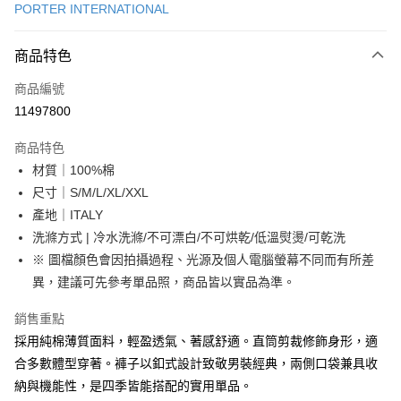
PORTER INTERNATIONAL
信用卡分期付款
6 期 0 利率 每期
NT$1,650
21家銀行
商品特色
合作金庫商業銀行
第一商業銀行
LINE Pay
商品編號
華南商業銀行
彰化商業銀行
11497800
Apple Pay
上海商業儲蓄銀行
台北富邦商業銀行
國泰世華商業銀行
兆豐國際商業銀行
商品特色
街口支付
臺灣中小企業銀行
台中商業銀行
材質｜100%棉
匯豐（台灣）商業銀行
華泰商業銀行
悠遊付
尺寸｜S/M/L/XL/XXL
聯邦商業銀行
遠東國際商業銀行
元大商業銀行
永豐商業銀行
產地｜ITALY
Google Pay
玉山商業銀行
星展（台灣）商業銀行
洗滌方式 | 冷水洗滌/不可漂白/不可烘乾/低溫熨燙/可乾洗
台新國際商業銀行
中國信託商業銀行
全盈+PAY
※ 圖檔顏色會因拍攝過程、光源及個人電腦螢幕不同而有所差
台灣樂天信用卡公司
異，建議可先參考單品照，商品皆以實品為準。
大哥付你分期
相關說明
銷售重點
【大哥付你分期使用說明】
AFTEE先享後付
採用純棉薄質面料，輕盈透氣、著感舒適。直筒剪裁修飾身形，適
1.本服務由台灣大哥大提供，台灣大哥大用戶可立即使用無須另外申請。
2.付款方式選擇「大哥付你分期」，訂單成立後會自動跳轉到大哥付的交易
相關說明
合多數體型穿著。褲子以釦式設計致敬男裝經典，兩側口袋兼具收
流程，驗證手機門號後，選擇欲分期的期數、繳款截止日，確認付款後即完
【關於「AFTEE先享後付」】
納與機能性，是四季皆能搭配的實用單品。
成交易。
ATM付款
AFTEE先享後付是「在收到商品之後才付款」的支付方式。 讓您購物簡單