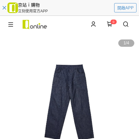
京站ｉ購物
開啟APP
立刻使用官方APP
0
1
/
4