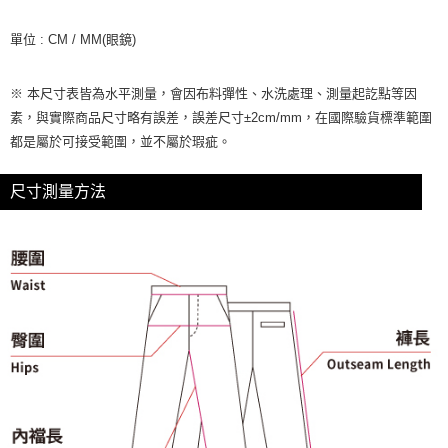
「AFTEE先享後付」，若未經同意申辦者引起之損失，本公司不負相關責
任。
單位 : CM / MM(眼鏡)
４．使用「AFTEE先享後付」時，將依據個別帳號之用戶狀況，依本公司即
時審查核予不同之上限額度；若仍有額度不足之情形，本公司將視審查結果
請求用戶進行身份認證。
※ 本尺寸表皆為水平測量，會因布料彈性、水洗處理、測量起訖點等因
５．嚴禁一人註冊多個帳號或使用他人資訊註冊。若發現惡意使用之情形，
素，與實際商品尺寸略有誤差，誤差尺寸±2cm/mm，在國際驗貨標準範圍
恩沛科技股份有限公司將有權停止該用戶之使用額度並採取法律行動。
都是屬於可接受範圍，並不屬於瑕疵。
尺寸測量方法