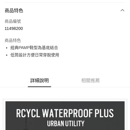
LINE Pay
商品特色
Apple Pay
商品編號
街口支付
11498200
悠遊付
商品特色
Google Pay
經典PAMP鞋型為基底結合
全盈+PAY
低筒設計方便日常穿脫使用
大哥付你分期
相關說明
【大哥付你分期使用說明】
詳細說明
相關推薦
AFTEE先享後付
1.本服務由台灣大哥大提供，台灣大哥大用戶可立即使用無須另外申請。
2.付款方式選擇「大哥付你分期」，訂單成立後會自動跳轉到大哥付的交易
相關說明
流程，驗證手機門號後，選擇欲分期的期數、繳款截止日，確認付款後即完
【關於「AFTEE先享後付」】
成交易。
ATM付款
AFTEE先享後付是「在收到商品之後才付款」的支付方式。 讓您購物簡單
3.實際核准額度、可分期數及費用金額請依後續交易確認頁面所載為準。
便利好安心！
4.訂單成立30分鐘內，如未前往確認交易或遇審核未通過，訂單將自動取
１．簡單：不需註冊會員、不需綁卡、不需儲值。
運送方式
消。如遇「轉專審核」未通過狀況，表示未達大哥付你分期系統評分，恕無
２．便利：只要手機號碼，簡訊認證，即可結帳。
法說明評估內容。
３．安心：先確認商品／服務後，再付款。
付款後全家取貨
【繳款方式說明】