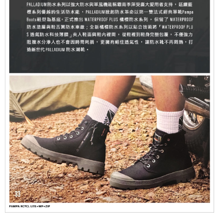
1.分期款項不併入電信帳單，「大哥付你分期」於每月結算日後寄送繳費提
每筆NT$70，滿NT$899(含以上)免運費
【「AFTEE先享後付」結帳流程】
醒簡訊。
１．於結帳方式選擇「AFTEE先享後付」後，將跳轉至「AFTEE先享後付」
2.透過簡訊連結打開帳單後，可選擇「超商條碼／台灣大直營門市／銀行轉
付款後7-11取貨
結帳頁面，進行簡訊認證並確認金額後，即可完成結帳。
帳／街口支付／iPASS MONEY」等通路繳費。
２．訂單成立數日內，您將收到繳費通知簡訊。
每筆NT$70，滿NT$899(含以上)免運費
３．收到繳費通知簡訊後14天內，點擊此簡訊中的連結，可透過四大超商／
【注意事項】
ATM／網路銀行／等多元方式進行付款，方視為交易完成。
宅配
1.本服務係由「台灣大哥大股份有限公司」（以下簡稱本公司）所提供，讓
※ 請注意：結帳手續完成當下不需立刻繳費，但若您需要取消訂單，請聯絡
用戶於交易時，得透過本服務購買商品或服務，並由商店將買賣／分期付款
每筆NT$100，滿NT$1,000(含以上)免運費
購買商品的店家。未經商家同意取消之訂單仍視為有效，需透過AFTEE先享
買賣價金債權讓與本公司後，依約使用本公司帳單繳交帳款。
後付繳納相關費用。
2.基於同意付款使用「大哥付你分期」之契約關係目的，商店將以您的個人
京站台北店客服中心(1F星巴克旁) 即日起不提供京站紙袋，取件時
※ 交易是否成功請以「AFTEE先享後付 」之結帳頁面顯示為準，若有關於
資料（包含姓名、電話或地址）提供予台灣大哥大進項蒐集、處理及利用，
是否繳費成功／繳費後需取消欲退款等相關疑問，請聯繫「AFTEE先享後付
請自備購物袋，若需購買紙袋可現場詢問
由本公司與您本人進行分期帳單所需資料之確認、核對及更正。
客戶支援中心」
https://netprotections.freshdesk.com/support/home
3.完整用戶服務條款，請詳閱以下連結：
https://oppay.tw/userRule
免運費
【注意事項】
１．透過由恩沛科技股份有限公司提供之「AFTEE先享後付」服務完成之交
易，需依本服務之必要範圍內提供個人資料，並將交易相關給付款項請求債
權轉讓予恩沛科技股份有限公司。
２．關於個人資料處理事宜，請瀏覽以下網址：
https://aftee.tw/terms/#terms3
３．未成年的使用者請事先徵得法定代理人或監護人之同意方可使用
「AFTEE先享後付」，若未經同意申辦者引起之損失，本公司不負相關責
任。
４．使用「AFTEE先享後付」時，將依據個別帳號之用戶狀況，依本公司即
時審查核予不同之上限額度；若仍有額度不足之情形，本公司將視審查結果
請求用戶進行身份認證。