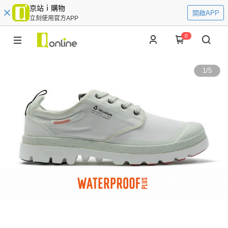
京站ｉ購物
開啟APP
立刻使用官方APP
0
1
/
5