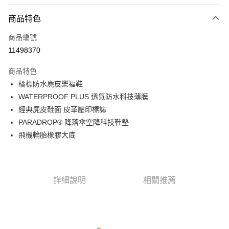
信用卡分期付款
6 期 0 利率 每期
NT$596
21家銀行
商品特色
合作金庫商業銀行
第一商業銀行
LINE Pay
商品編號
華南商業銀行
彰化商業銀行
11498370
Apple Pay
上海商業儲蓄銀行
台北富邦商業銀行
國泰世華商業銀行
兆豐國際商業銀行
商品特色
街口支付
臺灣中小企業銀行
台中商業銀行
橘標防水麂皮樂福鞋
匯豐（台灣）商業銀行
華泰商業銀行
悠遊付
WATERPROOF PLUS 透氣防水科技薄膜
聯邦商業銀行
遠東國際商業銀行
元大商業銀行
永豐商業銀行
經典麂皮鞋面 皮革壓印標誌
Google Pay
玉山商業銀行
星展（台灣）商業銀行
PARADROP® 降落傘空降科技鞋墊
台新國際商業銀行
中國信託商業銀行
全盈+PAY
飛機輪胎橡膠大底
台灣樂天信用卡公司
大哥付你分期
相關說明
【大哥付你分期使用說明】
詳細說明
相關推薦
AFTEE先享後付
1.本服務由台灣大哥大提供，台灣大哥大用戶可立即使用無須另外申請。
2.付款方式選擇「大哥付你分期」，訂單成立後會自動跳轉到大哥付的交易
相關說明
流程，驗證手機門號後，選擇欲分期的期數、繳款截止日，確認付款後即完
【關於「AFTEE先享後付」】
成交易。
ATM付款
AFTEE先享後付是「在收到商品之後才付款」的支付方式。 讓您購物簡單
3.實際核准額度、可分期數及費用金額請依後續交易確認頁面所載為準。
便利好安心！
4.訂單成立30分鐘內，如未前往確認交易或遇審核未通過，訂單將自動取