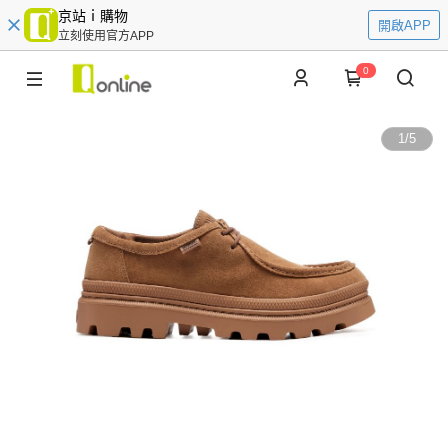
京站ｉ購物
開啟APP
立刻使用官方APP
0
1
/
5