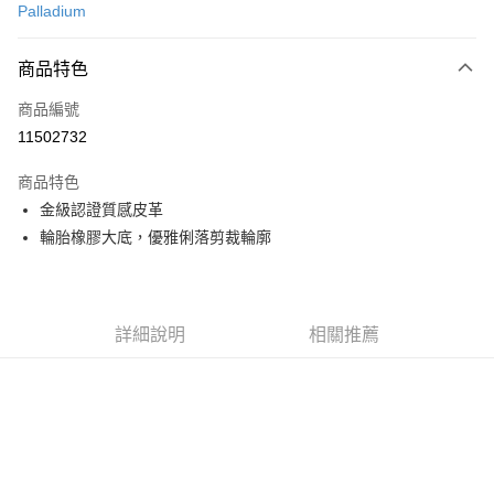
Palladium
LINE Pay
商品特色
Apple Pay
商品編號
街口支付
11502732
悠遊付
商品特色
Google Pay
金級認證質感皮革
全盈+PAY
輪胎橡膠大底，優雅俐落剪裁輪廓
大哥付你分期
相關說明
【大哥付你分期使用說明】
詳細說明
相關推薦
AFTEE先享後付
1.本服務由台灣大哥大提供，台灣大哥大用戶可立即使用無須另外申請。
2.付款方式選擇「大哥付你分期」，訂單成立後會自動跳轉到大哥付的交易
相關說明
流程，驗證手機門號後，選擇欲分期的期數、繳款截止日，確認付款後即完
【關於「AFTEE先享後付」】
成交易。
ATM付款
AFTEE先享後付是「在收到商品之後才付款」的支付方式。 讓您購物簡單
3.實際核准額度、可分期數及費用金額請依後續交易確認頁面所載為準。
便利好安心！
4.訂單成立30分鐘內，如未前往確認交易或遇審核未通過，訂單將自動取
１．簡單：不需註冊會員、不需綁卡、不需儲值。
運送方式
消。如遇「轉專審核」未通過狀況，表示未達大哥付你分期系統評分，恕無
２．便利：只要手機號碼，簡訊認證，即可結帳。
法說明評估內容。
３．安心：先確認商品／服務後，再付款。