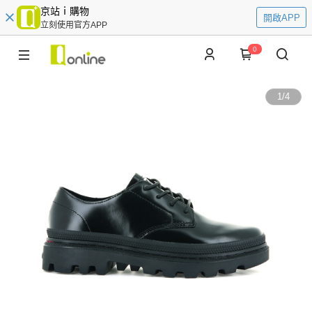
京站ｉ購物
開啟APP
立刻使用官方APP
0
1
/
4