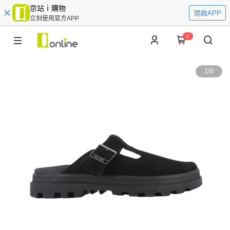
京站ｉ購物
開啟APP
立刻使用官方APP
0
1
/
6