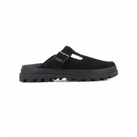
1.分期款項不併入電信帳單，「大哥付你分期」於每月結算日後寄送繳費提
每筆NT$70，滿NT$899(含以上)免運費
【「AFTEE先享後付」結帳流程】
醒簡訊。
１．於結帳方式選擇「AFTEE先享後付」後，將跳轉至「AFTEE先享後付」
2.透過簡訊連結打開帳單後，可選擇「超商條碼／台灣大直營門市／銀行轉
付款後7-11取貨
結帳頁面，進行簡訊認證並確認金額後，即可完成結帳。
帳／街口支付／iPASS MONEY」等通路繳費。
２．訂單成立數日內，您將收到繳費通知簡訊。
每筆NT$70，滿NT$899(含以上)免運費
３．收到繳費通知簡訊後14天內，點擊此簡訊中的連結，可透過四大超商／
【注意事項】
ATM／網路銀行／等多元方式進行付款，方視為交易完成。
宅配
1.本服務係由「台灣大哥大股份有限公司」（以下簡稱本公司）所提供，讓
※ 請注意：結帳手續完成當下不需立刻繳費，但若您需要取消訂單，請聯絡
用戶於交易時，得透過本服務購買商品或服務，並由商店將買賣／分期付款
每筆NT$100，滿NT$1,000(含以上)免運費
購買商品的店家。未經商家同意取消之訂單仍視為有效，需透過AFTEE先享
買賣價金債權讓與本公司後，依約使用本公司帳單繳交帳款。
後付繳納相關費用。
2.基於同意付款使用「大哥付你分期」之契約關係目的，商店將以您的個人
京站台北店客服中心(1F星巴克旁) 即日起不提供京站紙袋，取件時
※ 交易是否成功請以「AFTEE先享後付 」之結帳頁面顯示為準，若有關於
資料（包含姓名、電話或地址）提供予台灣大哥大進項蒐集、處理及利用，
是否繳費成功／繳費後需取消欲退款等相關疑問，請聯繫「AFTEE先享後付
請自備購物袋，若需購買紙袋可現場詢問
由本公司與您本人進行分期帳單所需資料之確認、核對及更正。
客戶支援中心」
https://netprotections.freshdesk.com/support/home
3.完整用戶服務條款，請詳閱以下連結：
https://oppay.tw/userRule
免運費
【注意事項】
１．透過由恩沛科技股份有限公司提供之「AFTEE先享後付」服務完成之交
易，需依本服務之必要範圍內提供個人資料，並將交易相關給付款項請求債
權轉讓予恩沛科技股份有限公司。
２．關於個人資料處理事宜，請瀏覽以下網址：
https://aftee.tw/terms/#terms3
３．未成年的使用者請事先徵得法定代理人或監護人之同意方可使用
「AFTEE先享後付」，若未經同意申辦者引起之損失，本公司不負相關責
任。
４．使用「AFTEE先享後付」時，將依據個別帳號之用戶狀況，依本公司即
時審查核予不同之上限額度；若仍有額度不足之情形，本公司將視審查結果
請求用戶進行身份認證。