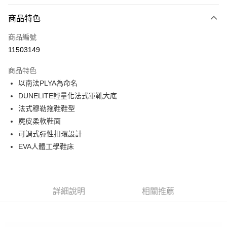
LINE Pay
商品特色
Apple Pay
商品編號
街口支付
11503149
悠遊付
商品特色
Google Pay
以南法PLYA為命名
全盈+PAY
DUNELITE輕量化法式軍靴大底
法式穆勒拖鞋鞋型
大哥付你分期
麂皮柔軟鞋面
相關說明
可調式彈性扣環設計
【大哥付你分期使用說明】
AFTEE先享後付
1.本服務由台灣大哥大提供，台灣大哥大用戶可立即使用無須另外申請。
EVA人體工學鞋床
2.付款方式選擇「大哥付你分期」，訂單成立後會自動跳轉到大哥付的交易
相關說明
流程，驗證手機門號後，選擇欲分期的期數、繳款截止日，確認付款後即完
【關於「AFTEE先享後付」】
成交易。
ATM付款
AFTEE先享後付是「在收到商品之後才付款」的支付方式。 讓您購物簡單
3.實際核准額度、可分期數及費用金額請依後續交易確認頁面所載為準。
便利好安心！
詳細說明
相關推薦
4.訂單成立30分鐘內，如未前往確認交易或遇審核未通過，訂單將自動取
１．簡單：不需註冊會員、不需綁卡、不需儲值。
運送方式
消。如遇「轉專審核」未通過狀況，表示未達大哥付你分期系統評分，恕無
２．便利：只要手機號碼，簡訊認證，即可結帳。
法說明評估內容。
３．安心：先確認商品／服務後，再付款。
付款後全家取貨
【繳款方式說明】