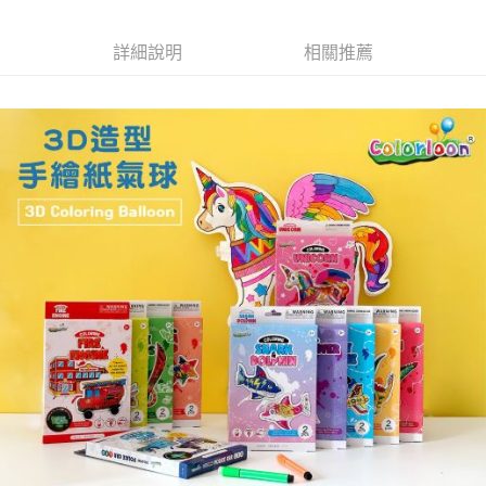
１．於結帳方式選擇「AFTEE先享後付」後，將跳轉至「AFTEE先享後付」
2.透過簡訊連結打開帳單後，可選擇「超商條碼／台灣大直營門市／銀行轉
付款後7-11取貨
結帳頁面，進行簡訊認證並確認金額後，即可完成結帳。
帳／街口支付／iPASS MONEY」等通路繳費。
２．訂單成立數日內，您將收到繳費通知簡訊。
詳細說明
相關推薦
每筆NT$70，滿NT$899(含以上)免運費
３．收到繳費通知簡訊後14天內，點擊此簡訊中的連結，可透過四大超商／
【注意事項】
ATM／網路銀行／等多元方式進行付款，方視為交易完成。
宅配
1.本服務係由「台灣大哥大股份有限公司」（以下簡稱本公司）所提供，讓
※ 請注意：結帳手續完成當下不需立刻繳費，但若您需要取消訂單，請聯絡
用戶於交易時，得透過本服務購買商品或服務，並由商店將買賣／分期付款
每筆NT$100，滿NT$1,000(含以上)免運費
購買商品的店家。未經商家同意取消之訂單仍視為有效，需透過AFTEE先享
買賣價金債權讓與本公司後，依約使用本公司帳單繳交帳款。
後付繳納相關費用。
2.基於同意付款使用「大哥付你分期」之契約關係目的，商店將以您的個人
京站台北店客服中心(1F星巴克旁) 即日起不提供京站紙袋，取件時
※ 交易是否成功請以「AFTEE先享後付 」之結帳頁面顯示為準，若有關於
資料（包含姓名、電話或地址）提供予台灣大哥大進項蒐集、處理及利用，
是否繳費成功／繳費後需取消欲退款等相關疑問，請聯繫「AFTEE先享後付
請自備購物袋，若需購買紙袋可現場詢問
由本公司與您本人進行分期帳單所需資料之確認、核對及更正。
客戶支援中心」
https://netprotections.freshdesk.com/support/home
3.完整用戶服務條款，請詳閱以下連結：
https://oppay.tw/userRule
免運費
【注意事項】
１．透過由恩沛科技股份有限公司提供之「AFTEE先享後付」服務完成之交
易，需依本服務之必要範圍內提供個人資料，並將交易相關給付款項請求債
權轉讓予恩沛科技股份有限公司。
２．關於個人資料處理事宜，請瀏覽以下網址：
https://aftee.tw/terms/#terms3
３．未成年的使用者請事先徵得法定代理人或監護人之同意方可使用
「AFTEE先享後付」，若未經同意申辦者引起之損失，本公司不負相關責
任。
４．使用「AFTEE先享後付」時，將依據個別帳號之用戶狀況，依本公司即
時審查核予不同之上限額度；若仍有額度不足之情形，本公司將視審查結果
請求用戶進行身份認證。
５．嚴禁一人註冊多個帳號或使用他人資訊註冊。若發現惡意使用之情形，