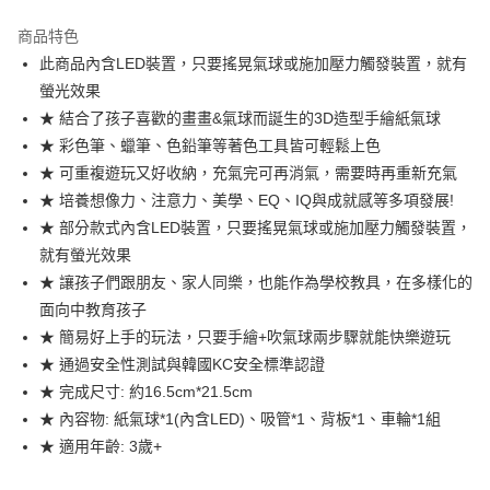
Apple Pay
商品特色
街口支付
此商品內含LED裝置，只要搖晃氣球或施加壓力觸發裝置，就有
螢光效果
悠遊付
★ 結合了孩子喜歡的畫畫&氣球而誕生的3D造型手繪紙氣球
Google Pay
★ 彩色筆、蠟筆、色鉛筆等著色工具皆可輕鬆上色
★ 可重複遊玩又好收納，充氣完可再消氣，需要時再重新充氣
全盈+PAY
★ 培養想像力、注意力、美學、EQ、IQ與成就感等多項發展!
大哥付你分期
★ 部分款式內含LED裝置，只要搖晃氣球或施加壓力觸發裝置，
相關說明
就有螢光效果
【大哥付你分期使用說明】
★ 讓孩子們跟朋友、家人同樂，也能作為學校教具，在多樣化的
AFTEE先享後付
1.本服務由台灣大哥大提供，台灣大哥大用戶可立即使用無須另外申請。
面向中教育孩子
2.付款方式選擇「大哥付你分期」，訂單成立後會自動跳轉到大哥付的交易
相關說明
流程，驗證手機門號後，選擇欲分期的期數、繳款截止日，確認付款後即完
★ 簡易好上手的玩法，只要手繪+吹氣球兩步驟就能快樂遊玩
【關於「AFTEE先享後付」】
成交易。
ATM付款
AFTEE先享後付是「在收到商品之後才付款」的支付方式。 讓您購物簡單
★ 通過安全性測試與韓國KC安全標準認證
3.實際核准額度、可分期數及費用金額請依後續交易確認頁面所載為準。
便利好安心！
4.訂單成立30分鐘內，如未前往確認交易或遇審核未通過，訂單將自動取
★ 完成尺寸: 約16.5cm*21.5cm
１．簡單：不需註冊會員、不需綁卡、不需儲值。
運送方式
消。如遇「轉專審核」未通過狀況，表示未達大哥付你分期系統評分，恕無
２．便利：只要手機號碼，簡訊認證，即可結帳。
★ 內容物: 紙氣球*1(內含LED)、吸管*1、背板*1、車輪*1組
法說明評估內容。
３．安心：先確認商品／服務後，再付款。
付款後全家取貨
★ 適用年齡: 3歲+
【繳款方式說明】
1.分期款項不併入電信帳單，「大哥付你分期」於每月結算日後寄送繳費提
每筆NT$70，滿NT$899(含以上)免運費
【「AFTEE先享後付」結帳流程】
醒簡訊。