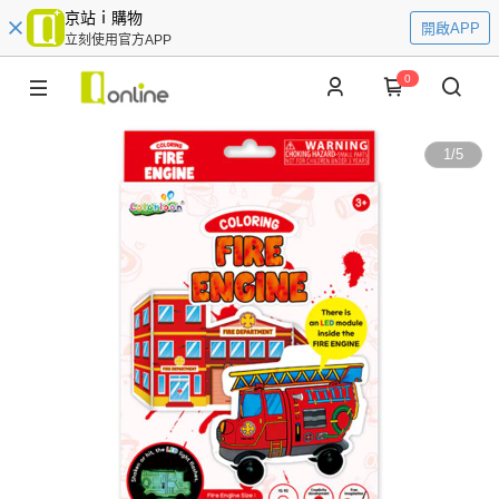
京站ｉ購物
開啟APP
立刻使用官方APP
0
1
/
5