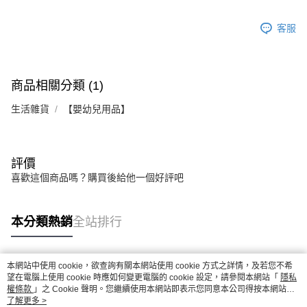
客服
商品相關分類 (1)
生活雜貨
【嬰幼兒用品】
評價
喜歡這個商品嗎？購買後給他一個好評吧
本分類熱銷
全站排行
本網站中使用 cookie，欲查詢有關本網站使用 cookie 方式之詳情，及若您不希
熱門標籤
望在電腦上使用 cookie 時應如何變更電腦的 cookie 設定，請參閱本網站「
隱私
權條款
」之 Cookie 聲明。您繼續使用本網站即表示您同意本公司得按本網站使
用條款之 Cookie 聲明使用 cookie。
了解更多 >