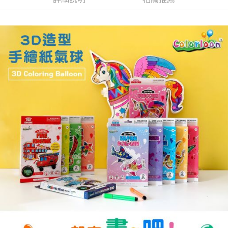
１．於結帳方式選擇「AFTEE先享後付」後，將跳轉至「AFTEE先享後付」
2.透過簡訊連結打開帳單後，可選擇「超商條碼／台灣大直營門市／銀行轉
付款後7-11取貨
結帳頁面，進行簡訊認證並確認金額後，即可完成結帳。
帳／街口支付／iPASS MONEY」等通路繳費。
２．訂單成立數日內，您將收到繳費通知簡訊。
每筆NT$70，滿NT$899(含以上)免運費
３．收到繳費通知簡訊後14天內，點擊此簡訊中的連結，可透過四大超商／
【注意事項】
ATM／網路銀行／等多元方式進行付款，方視為交易完成。
宅配
1.本服務係由「台灣大哥大股份有限公司」（以下簡稱本公司）所提供，讓
※ 請注意：結帳手續完成當下不需立刻繳費，但若您需要取消訂單，請聯絡
用戶於交易時，得透過本服務購買商品或服務，並由商店將買賣／分期付款
每筆NT$100，滿NT$1,000(含以上)免運費
購買商品的店家。未經商家同意取消之訂單仍視為有效，需透過AFTEE先享
買賣價金債權讓與本公司後，依約使用本公司帳單繳交帳款。
後付繳納相關費用。
2.基於同意付款使用「大哥付你分期」之契約關係目的，商店將以您的個人
京站台北店客服中心(1F星巴克旁) 即日起不提供京站紙袋，取件時
※ 交易是否成功請以「AFTEE先享後付 」之結帳頁面顯示為準，若有關於
資料（包含姓名、電話或地址）提供予台灣大哥大進項蒐集、處理及利用，
是否繳費成功／繳費後需取消欲退款等相關疑問，請聯繫「AFTEE先享後付
請自備購物袋，若需購買紙袋可現場詢問
由本公司與您本人進行分期帳單所需資料之確認、核對及更正。
客戶支援中心」
https://netprotections.freshdesk.com/support/home
3.完整用戶服務條款，請詳閱以下連結：
https://oppay.tw/userRule
免運費
【注意事項】
１．透過由恩沛科技股份有限公司提供之「AFTEE先享後付」服務完成之交
易，需依本服務之必要範圍內提供個人資料，並將交易相關給付款項請求債
權轉讓予恩沛科技股份有限公司。
２．關於個人資料處理事宜，請瀏覽以下網址：
https://aftee.tw/terms/#terms3
３．未成年的使用者請事先徵得法定代理人或監護人之同意方可使用
「AFTEE先享後付」，若未經同意申辦者引起之損失，本公司不負相關責
任。
４．使用「AFTEE先享後付」時，將依據個別帳號之用戶狀況，依本公司即
時審查核予不同之上限額度；若仍有額度不足之情形，本公司將視審查結果
請求用戶進行身份認證。
５．嚴禁一人註冊多個帳號或使用他人資訊註冊。若發現惡意使用之情形，