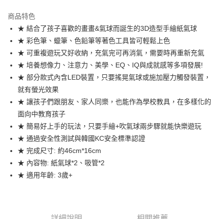
Apple Pay
商品特色
街口支付
★ 結合了孩子喜歡的畫畫&氣球而誕生的3D造型手繪紙氣球
★ 彩色筆、蠟筆、色鉛筆等著色工具皆可輕鬆上色
悠遊付
★ 可重複遊玩又好收納，充氣完可再消氣，需要時再重新充氣
Google Pay
★ 培養想像力、注意力、美學、EQ、IQ與成就感等多項發展!
★ 部分款式內含LED裝置，只要搖晃氣球或施加壓力觸發裝置，
全盈+PAY
就有螢光效果
大哥付你分期
★ 讓孩子們跟朋友、家人同樂，也能作為學校教具，在多樣化的
相關說明
面向中教育孩子
【大哥付你分期使用說明】
★ 簡易好上手的玩法，只要手繪+吹氣球兩步驟就能快樂遊玩
AFTEE先享後付
1.本服務由台灣大哥大提供，台灣大哥大用戶可立即使用無須另外申請。
★ 通過安全性測試與韓國KC安全標準認證
2.付款方式選擇「大哥付你分期」，訂單成立後會自動跳轉到大哥付的交易
相關說明
流程，驗證手機門號後，選擇欲分期的期數、繳款截止日，確認付款後即完
★ 完成尺寸: 約46cm*16cm
【關於「AFTEE先享後付」】
成交易。
ATM付款
AFTEE先享後付是「在收到商品之後才付款」的支付方式。 讓您購物簡單
★ 內容物: 紙氣球*2、吸管*2
3.實際核准額度、可分期數及費用金額請依後續交易確認頁面所載為準。
便利好安心！
4.訂單成立30分鐘內，如未前往確認交易或遇審核未通過，訂單將自動取
★ 適用年齡: 3歲+
１．簡單：不需註冊會員、不需綁卡、不需儲值。
運送方式
消。如遇「轉專審核」未通過狀況，表示未達大哥付你分期系統評分，恕無
２．便利：只要手機號碼，簡訊認證，即可結帳。
法說明評估內容。
３．安心：先確認商品／服務後，再付款。
付款後全家取貨
【繳款方式說明】
1.分期款項不併入電信帳單，「大哥付你分期」於每月結算日後寄送繳費提
每筆NT$70，滿NT$899(含以上)免運費
【「AFTEE先享後付」結帳流程】
詳細說明
相關推薦
醒簡訊。