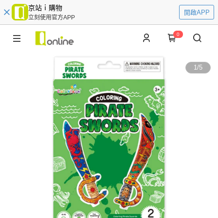
京站ｉ購物
開啟APP
立刻使用官方APP
0
1
/
5