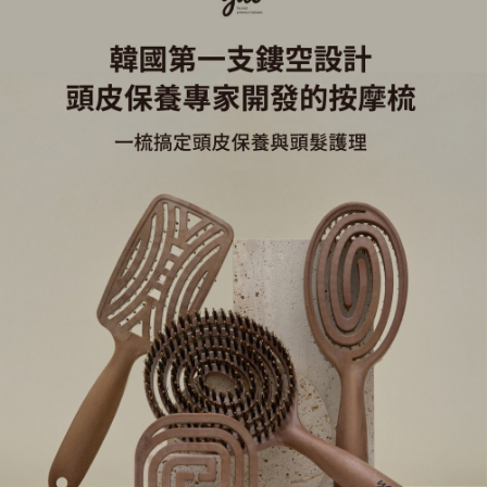
帳／街口支付／iPASS MONEY」等通路繳費。
２．訂單成立數日內，您將收到繳費通知簡訊。
每筆NT$70，滿NT$899(含以上)免運費
３．收到繳費通知簡訊後14天內，點擊此簡訊中的連結，可透過四大超商／
【注意事項】
ATM／網路銀行／等多元方式進行付款，方視為交易完成。
宅配
1.本服務係由「台灣大哥大股份有限公司」（以下簡稱本公司）所提供，讓
※ 請注意：結帳手續完成當下不需立刻繳費，但若您需要取消訂單，請聯絡
用戶於交易時，得透過本服務購買商品或服務，並由商店將買賣／分期付款
每筆NT$100，滿NT$1,000(含以上)免運費
購買商品的店家。未經商家同意取消之訂單仍視為有效，需透過AFTEE先享
買賣價金債權讓與本公司後，依約使用本公司帳單繳交帳款。
後付繳納相關費用。
2.基於同意付款使用「大哥付你分期」之契約關係目的，商店將以您的個人
京站台北店客服中心(1F星巴克旁) 即日起不提供京站紙袋，取件時
※ 交易是否成功請以「AFTEE先享後付 」之結帳頁面顯示為準，若有關於
資料（包含姓名、電話或地址）提供予台灣大哥大進項蒐集、處理及利用，
是否繳費成功／繳費後需取消欲退款等相關疑問，請聯繫「AFTEE先享後付
請自備購物袋，若需購買紙袋可現場詢問
由本公司與您本人進行分期帳單所需資料之確認、核對及更正。
客戶支援中心」
https://netprotections.freshdesk.com/support/home
3.完整用戶服務條款，請詳閱以下連結：
https://oppay.tw/userRule
免運費
【注意事項】
１．透過由恩沛科技股份有限公司提供之「AFTEE先享後付」服務完成之交
易，需依本服務之必要範圍內提供個人資料，並將交易相關給付款項請求債
權轉讓予恩沛科技股份有限公司。
２．關於個人資料處理事宜，請瀏覽以下網址：
https://aftee.tw/terms/#terms3
３．未成年的使用者請事先徵得法定代理人或監護人之同意方可使用
「AFTEE先享後付」，若未經同意申辦者引起之損失，本公司不負相關責
任。
４．使用「AFTEE先享後付」時，將依據個別帳號之用戶狀況，依本公司即
時審查核予不同之上限額度；若仍有額度不足之情形，本公司將視審查結果
請求用戶進行身份認證。
５．嚴禁一人註冊多個帳號或使用他人資訊註冊。若發現惡意使用之情形，
恩沛科技股份有限公司將有權停止該用戶之使用額度並採取法律行動。