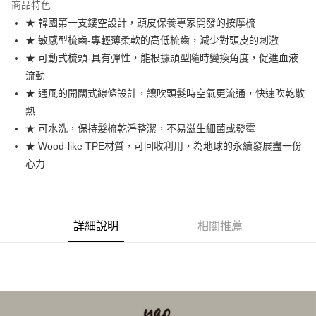
商品特色
街口支付
★ 韓國第一支鏤空設計，頭皮保養專家開發的按摩梳
★ 敏感型梳齒-專輕薄柔軟的高低梳齒，減少對頭皮的刺激
悠遊付
★ 可動式梳頭-具有彈性，能根據頭型隨時變換角度，促進血液
Google Pay
流動
★ 通風的開闊式線條設計，讓吹頭髮時空氣更流通，快速吹乾散
全盈+PAY
熱
大哥付你分期
★ 可水洗，保持髮梳乾淨整潔，不易滋生細菌或發霉
相關說明
★ Wood-like TPE材質，可回收利用，為地球的永續發展盡一份
【大哥付你分期使用說明】
心力
AFTEE先享後付
1.本服務由台灣大哥大提供，台灣大哥大用戶可立即使用無須另外申請。
2.付款方式選擇「大哥付你分期」，訂單成立後會自動跳轉到大哥付的交易
相關說明
流程，驗證手機門號後，選擇欲分期的期數、繳款截止日，確認付款後即完
【關於「AFTEE先享後付」】
成交易。
ATM付款
AFTEE先享後付是「在收到商品之後才付款」的支付方式。 讓您購物簡單
3.實際核准額度、可分期數及費用金額請依後續交易確認頁面所載為準。
詳細說明
相關推薦
便利好安心！
4.訂單成立30分鐘內，如未前往確認交易或遇審核未通過，訂單將自動取
１．簡單：不需註冊會員、不需綁卡、不需儲值。
運送方式
消。如遇「轉專審核」未通過狀況，表示未達大哥付你分期系統評分，恕無
２．便利：只要手機號碼，簡訊認證，即可結帳。
法說明評估內容。
３．安心：先確認商品／服務後，再付款。
付款後全家取貨
【繳款方式說明】
1.分期款項不併入電信帳單，「大哥付你分期」於每月結算日後寄送繳費提
每筆NT$70，滿NT$899(含以上)免運費
【「AFTEE先享後付」結帳流程】
醒簡訊。
１．於結帳方式選擇「AFTEE先享後付」後，將跳轉至「AFTEE先享後付」
2.透過簡訊連結打開帳單後，可選擇「超商條碼／台灣大直營門市／銀行轉
付款後7-11取貨
結帳頁面，進行簡訊認證並確認金額後，即可完成結帳。