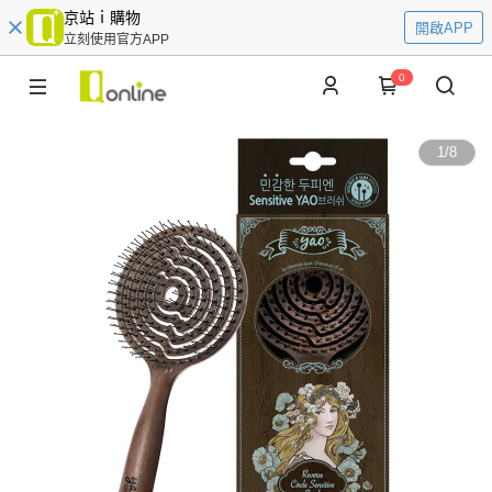
京站ｉ購物
開啟APP
立刻使用官方APP
0
1
/
8