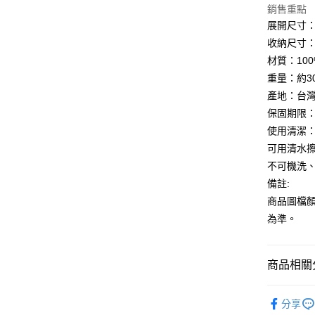
銷售重點
【大哥付
AFTEE先
1.本服務
展開尺寸：約
2.付款方
相關說明
收納尺寸：約寬
流程，驗
【關於「A
材質：10
ATM付款
完成交易
AFTEE
3.實際核
便利好安
重量：約3
4.訂單成
１．簡單
產地：台
消。如遇
２．便利
運送方式
無法說明
保固期限
３．安心
【繳款方
使用清潔
付款後全
1.分期款
【「AFT
可用清水擦
醒簡訊。
每筆NT$7
１．於結帳
2.透過簡
不可機洗
付」結帳
帳／街口支
付款後7-1
２．訂單
備註:
３．收到繳
每筆NT$7
商品圖檔
【注意事
／ATM／
1.本服務
※ 請注意
為準。
宅配
用戶於交
絡購買商品
款買賣價
先享後付
每筆NT$1
2.基於同
※ 交易是
商品相關分
資料（包
是否繳費成
京站台北店
用，由本
付客戶支
請自備購
3.完整用
鞋包/服飾
分享
免運費
【注意事