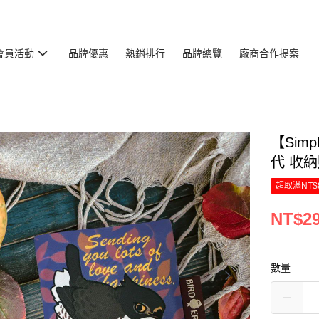
會員活動
品牌優惠
熱銷排行
品牌總覽
廠商合作提案
【Simp
代 收納
超取滿NT$
NT$2
數量