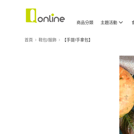
商品分類
主題活動
首頁
鞋包/服飾
【手提/手拿包】