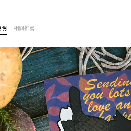
１．透過由
交易，需
求債權轉
２．關於
https://aft
３．未成
說明
相關推薦
「AFTE
任。
４．使用「
即時審查
結果請求
５．嚴禁
形，恩沛
動。