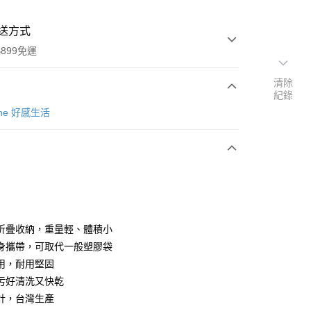
送方式
899免運
清除
紀錄
次付款
Zone 好感生活
折疊收納，重量輕、體積小
y
身攜帶，可取代一般塑膠袋
用，耐用堅固
污好清洗又快乾
分期
計，台灣生產