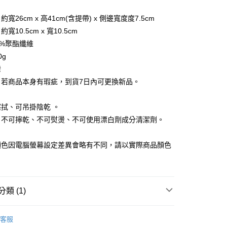
你分期使用說明】
享後付
由台灣大哥大提供，台灣大哥大用戶可立即使用無須另外申請。
寬26cm x 高41cm(含提帶) x 側邊寬度度7.5cm
式選擇「大哥付你分期」，訂單成立後會自動跳轉到大哥付的交易
10.5cm x 寬10.5cm
證手機門號後，選擇欲分期的期數、繳款截止日，確認付款後即
FTEE先享後付」】
0%聚酯纖維
。
先享後付是「在收到商品之後才付款」的支付方式。 讓您購物簡單
准額度、可分期數及費用金額請依後續交易確認頁面所載為準。
心！
0g
立30分鐘內，如未前往確認交易或遇審核未通過，訂單將自動取
：不需註冊會員、不需綁卡、不需儲值。
灣
「轉專審核」未通過狀況，表示未達大哥付你分期系統評分，恕
：只要手機號碼，簡訊認證，即可結帳。
評估內容。
：若商品本身有瑕疵，到貨7日內可更換新品。
：先確認商品／服務後，再付款。
式說明】
：
家取貨
項不併入電信帳單，「大哥付你分期」於每月結算日後寄送繳費提
EE先享後付」結帳流程】
拭、可吊掛陰乾 。
0，滿NT$899(含以上)免運費
方式選擇「AFTEE先享後付」後，將跳轉至「AFTEE先享後
訊連結打開帳單後，可選擇「超商條碼／台灣大直營門市／銀行轉
、不可擰乾、不可熨燙、不可使用漂白劑成分清潔劑。
頁面，進行簡訊認證並確認金額後，即可完成結帳。
付／iPASS MONEY」等通路繳費。
1取貨
成立數日內，您將收到繳費通知簡訊。
費通知簡訊後14天內，點擊此簡訊中的連結，可透過四大超商
0，滿NT$899(含以上)免運費
顏色因電腦螢幕設定差異會略有不同，請以實際商品顏色
項】
網路銀行／等多元方式進行付款，方視為交易完成。
係由「台灣大哥大股份有限公司」（以下簡稱本公司）所提供，讓
：結帳手續完成當下不需立刻繳費，但若您需要取消訂單，請聯
易時，得透過本服務購買商品或服務，並由商店將買賣／分期付
的店家。未經商家同意取消之訂單仍視為有效，需透過AFTEE
金債權讓與本公司後，依約使用本公司帳單繳交帳款。
繳納相關費用。
00，滿NT$1,000(含以上)免運費
意付款使用「大哥付你分期」之契約關係目的，商店將以您的個人
否成功請以「AFTEE先享後付 」之結帳頁面顯示為準，若有關於
類 (1)
含姓名、電話或地址）提供予台灣大哥大進項蒐集、處理及利
功／繳費後需取消欲退款等相關疑問，請聯繫「AFTEE先享後
客服中心(1F星巴克旁) 即日起不提供京站紙袋，取件時
公司與您本人進行分期帳單所需資料之確認、核對及更正。
援中心」
https://netprotections.freshdesk.com/support/home
物袋，若需購買紙袋可現場詢問
戶服務條款，請詳閱以下連結：
https://oppay.tw/userRule
【手提/手拿包】
客服
項】