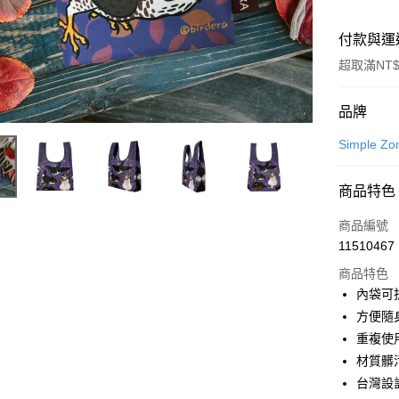
付款與運
超取滿NT$
付款方式
品牌
信用卡一
Simple 
LINE Pay
商品特色
Apple Pay
商品編號
街口支付
11510467
商品特色
悠遊付
內袋可
Google Pa
方便隨
重複使
全盈+PAY
材質髒
大哥付你
台灣設
相關說明