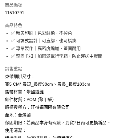
商品編號
街口支付
11510791
悠遊付
商品特色
Google Pay
✅ 精美印刷｜色彩鮮艷，不掉色
全盈+PAY
✅ 可調式設計｜可直綁、也可橫綁
✅ 專業製作｜高密度編織，堅固耐用
大哥付你分期
✅ 堅固卡扣｜加固滿載行李箱，防止運送中爆開
相關說明
【大哥付你分期使用說明】
銷售重點
AFTEE先享後付
1.本服務由台灣大哥大提供，台灣大哥大用戶可立即使用無須另外申請。
束帶綑綁尺寸：
2.付款方式選擇「大哥付你分期」，訂單成立後會自動跳轉到大哥付的交易
相關說明
流程，驗證手機門號後，選擇欲分期的期數、繳款截止日，確認付款後即完
寬5 CM* 最短_長度98cm、最長_長度183cm
【關於「AFTEE先享後付」】
成交易。
ATM付款
AFTEE先享後付是「在收到商品之後才付款」的支付方式。 讓您購物簡單
織帶材質：聚酯纖維
3.實際核准額度、可分期數及費用金額請依後續交易確認頁面所載為準。
便利好安心！
4.訂單成立30分鐘內，如未前往確認交易或遇審核未通過，訂單將自動取
釦件材質：POM (聚甲醛）
１．簡單：不需註冊會員、不需綁卡、不需儲值。
運送方式
消。如遇「轉專審核」未通過狀況，表示未達大哥付你分期系統評分，恕無
２．便利：只要手機號碼，簡訊認證，即可結帳。
版權授權方：旺得福國際有限公司
法說明評估內容。
３．安心：先確認商品／服務後，再付款。
付款後全家取貨
產地：台灣製
【繳款方式說明】
1.分期款項不併入電信帳單，「大哥付你分期」於每月結算日後寄送繳費提
每筆NT$70，滿NT$899(含以上)免運費
保固期限：若商品本身有瑕疵，到貨7日內可更換新品。
【「AFTEE先享後付」結帳流程】
醒簡訊。
１．於結帳方式選擇「AFTEE先享後付」後，將跳轉至「AFTEE先享後付」
使用清潔：
2.透過簡訊連結打開帳單後，可選擇「超商條碼／台灣大直營門市／銀行轉
付款後7-11取貨
結帳頁面，進行簡訊認證並確認金額後，即可完成結帳。
帳／街口支付／iPASS MONEY」等通路繳費。