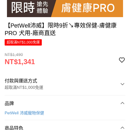
【PetWell沛威】限時9折↘專效保健-膚健康
PRO 犬用-廠商直送
超取滿NT$1,000免運
NT$1,490
NT$1,341
付款與運送方式
超取滿NT$1,000免運
付款方式
品牌
信用卡一次付款
PetWell 沛威寵物保健
LINE Pay
商品特色
Apple Pay