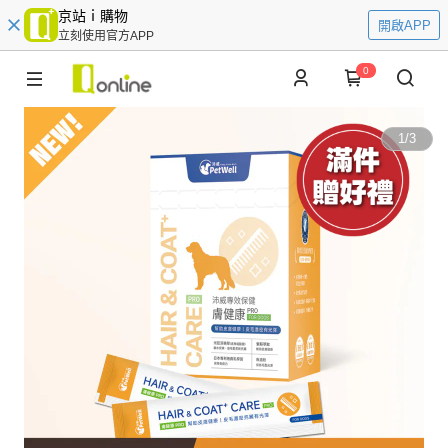
京站ｉ購物
開啟APP
立刻使用官方APP
0
1
/
3