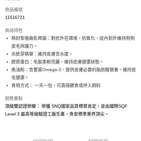
商品編號
街口支付
11516721
悠遊付
商品特色
Google Pay
熱封型捲曲乳桿菌：對抗外在環境，抗氧化、從內到外維持狗狗
全盈+PAY
皮毛保護力。
米胚芽精華：維持皮膚含水度。
大哥付你分期
膠原蛋白：毛髮柔軟亮麗，維持皮膚健康狀態。
相關說明
魚油粉：含豐富Omega-3，提供皮膚必要的脂肪酸營養。維持皮
【大哥付你分期使用說明】
AFTEE先享後付
1.本服務由台灣大哥大提供，台灣大哥大用戶可立即使用無須另外申請。
毛健康。
2.付款方式選擇「大哥付你分期」，訂單成立後會自動跳轉到大哥付的交易
相關說明
食用方式： 一天一包，可直接餵食或拌入飼料
流程，驗證手機門號後，選擇欲分期的期數、繳款截止日，確認付款後即完
【關於「AFTEE先享後付」】
成交易。
ATM付款
AFTEE先享後付是「在收到商品之後才付款」的支付方式。 讓您購物簡單
銷售重點
3.實際核准額度、可分期數及費用金額請依後續交易確認頁面所載為準。
便利好安心！
4.訂單成立30分鐘內，如未前往確認交易或遇審核未通過，訂單將自動取
頂級雙認證榮耀： 榮獲 SNQ國家品質標章肯定，並由國際SQF
１．簡單：不需註冊會員、不需綁卡、不需儲值。
運送方式
消。如遇「轉專審核」未通過狀況，表示未達大哥付你分期系統評分，恕無
２．便利：只要手機號碼，簡訊認證，即可結帳。
Level 3 最高等級驗證工廠生產，食安標準業界頂尖。
法說明評估內容。
３．安心：先確認商品／服務後，再付款。
付款後全家取貨
【繳款方式說明】
1.分期款項不併入電信帳單，「大哥付你分期」於每月結算日後寄送繳費提
每筆NT$70，滿NT$1,000(含以上)免運費
【「AFTEE先享後付」結帳流程】
醒簡訊。
１．於結帳方式選擇「AFTEE先享後付」後，將跳轉至「AFTEE先享後付」
2.透過簡訊連結打開帳單後，可選擇「超商條碼／台灣大直營門市／銀行轉