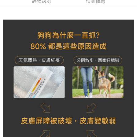
付款後7-11取貨
詳細說明
相關推薦
結帳頁面，進行簡訊認證並確認金額後，即可完成結帳。
帳／街口支付／iPASS MONEY」等通路繳費。
２．訂單成立數日內，您將收到繳費通知簡訊。
每筆NT$70，滿NT$1,000(含以上)免運費
３．收到繳費通知簡訊後14天內，點擊此簡訊中的連結，可透過四大超商／
【注意事項】
ATM／網路銀行／等多元方式進行付款，方視為交易完成。
宅配
1.本服務係由「台灣大哥大股份有限公司」（以下簡稱本公司）所提供，讓
※ 請注意：結帳手續完成當下不需立刻繳費，但若您需要取消訂單，請聯絡
用戶於交易時，得透過本服務購買商品或服務，並由商店將買賣／分期付款
每筆NT$100，滿NT$1,200(含以上)免運費
購買商品的店家。未經商家同意取消之訂單仍視為有效，需透過AFTEE先享
買賣價金債權讓與本公司後，依約使用本公司帳單繳交帳款。
後付繳納相關費用。
2.基於同意付款使用「大哥付你分期」之契約關係目的，商店將以您的個人
京站台北店客服中心(1F星巴克旁) 即日起不提供京站紙袋，取件時
※ 交易是否成功請以「AFTEE先享後付 」之結帳頁面顯示為準，若有關於
資料（包含姓名、電話或地址）提供予台灣大哥大進項蒐集、處理及利用，
是否繳費成功／繳費後需取消欲退款等相關疑問，請聯繫「AFTEE先享後付
請自備購物袋，若需購買紙袋可現場詢問
由本公司與您本人進行分期帳單所需資料之確認、核對及更正。
客戶支援中心」
https://netprotections.freshdesk.com/support/home
3.完整用戶服務條款，請詳閱以下連結：
https://oppay.tw/userRule
免運費
【注意事項】
１．透過由恩沛科技股份有限公司提供之「AFTEE先享後付」服務完成之交
易，需依本服務之必要範圍內提供個人資料，並將交易相關給付款項請求債
權轉讓予恩沛科技股份有限公司。
２．關於個人資料處理事宜，請瀏覽以下網址：
https://aftee.tw/terms/#terms3
３．未成年的使用者請事先徵得法定代理人或監護人之同意方可使用
「AFTEE先享後付」，若未經同意申辦者引起之損失，本公司不負相關責
任。
４．使用「AFTEE先享後付」時，將依據個別帳號之用戶狀況，依本公司即
時審查核予不同之上限額度；若仍有額度不足之情形，本公司將視審查結果
請求用戶進行身份認證。
５．嚴禁一人註冊多個帳號或使用他人資訊註冊。若發現惡意使用之情形，
恩沛科技股份有限公司將有權停止該用戶之使用額度並採取法律行動。