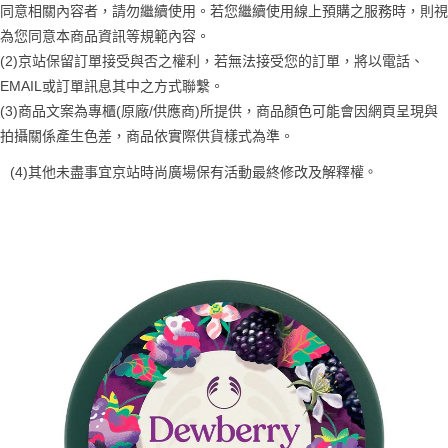
２．訂單成立數日內，您將收到繳費通知簡訊。
同意相關內容者，請勿繼續使用。若您繼續使用線上預購之服務時，則視
每筆NT$70，滿NT$899(含以上)免運費
３．收到繳費通知簡訊後14天內，點擊此簡訊中的連結，可透過四大超商／
【注意事項】
為您同意本商品資訊等規範內容。
ATM／網路銀行／等多元方式進行付款，方視為交易完成。
宅配
1.本服務係由「台灣大哥大股份有限公司」（以下簡稱本公司）所提供，讓
(2)京站保留訂單接受與否之權利，若無法接受您的訂單，將以電話、
※ 請注意：結帳手續完成當下不需立刻繳費，但若您需要取消訂單，請聯絡
用戶於交易時，得透過本服務購買商品或服務，並由商店將買賣／分期付款
每筆NT$100，滿NT$1,000(含以上)免運費
購買商品的店家。未經商家同意取消之訂單仍視為有效，需透過AFTEE先享
EMAIL或訂單訊息其中之方式聯繫。
買賣價金債權讓與本公司後，依約使用本公司帳單繳交帳款。
後付繳納相關費用。
2.基於同意付款使用「大哥付你分期」之契約關係目的，商店將以您的個人
(3)商品文案為專櫃(原廠/供應商)所提供，商品顏色可能會因網頁呈現與
京站台北店客服中心(1F星巴克旁) 即日起不提供京站紙袋，取件時
※ 交易是否成功請以「AFTEE先享後付 」之結帳頁面顯示為準，若有關於
資料（包含姓名、電話或地址）提供予台灣大哥大進項蒐集、處理及利用，
是否繳費成功／繳費後需取消欲退款等相關疑問，請聯繫「AFTEE先享後付
拍攝關係產生色差，商品依實際供貨樣式為準。
請自備購物袋，若需購買紙袋可現場詢問
由本公司與您本人進行分期帳單所需資料之確認、核對及更正。
客戶支援中心」
https://netprotections.freshdesk.com/support/home
3.完整用戶服務條款，請詳閱以下連結：
https://oppay.tw/userRule
免運費
。
(4)
其他未盡事宜
京站時尚廣場保有活動最終修改及解釋權
【注意事項】
１．透過由恩沛科技股份有限公司提供之「AFTEE先享後付」服務完成之交
易，需依本服務之必要範圍內提供個人資料，並將交易相關給付款項請求債
權轉讓予恩沛科技股份有限公司。
２．關於個人資料處理事宜，請瀏覽以下網址：
https://aftee.tw/terms/#terms3
３．未成年的使用者請事先徵得法定代理人或監護人之同意方可使用
「AFTEE先享後付」，若未經同意申辦者引起之損失，本公司不負相關責
任。
４．使用「AFTEE先享後付」時，將依據個別帳號之用戶狀況，依本公司即
時審查核予不同之上限額度；若仍有額度不足之情形，本公司將視審查結果
請求用戶進行身份認證。
５．嚴禁一人註冊多個帳號或使用他人資訊註冊。若發現惡意使用之情形，
恩沛科技股份有限公司將有權停止該用戶之使用額度並採取法律行動。