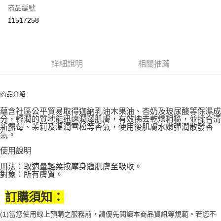
商品編號
街口支付
11517258
悠遊付
Google Pay
全盈+PAY
詳細說明
相關推薦
大哥付你分期
相關說明
商品介紹
【大哥付你分期使用說明】
蘊含社區公平貿易取得迦納乳油木果油、杏奶及玻尿酸等保濕成
AFTEE先享後付
1.本服務由台灣大哥大提供，台灣大哥大用戶可立即使用無須另外申請。
分，輕潤的質地能迅速潤澤肌膚，有效拂去乾燥粗糙，並揉合清
2.付款方式選擇「大哥付你分期」，訂單成立後會自動跳轉到大哥付的交易
相關說明
新露莓、茉莉及溫潤雪松等香氣，使用後肌膚水嫩彈潤散發香
流程，驗證手機門號後，選擇欲分期的期數、繳款截止日，確認付款後即完
氣。
【關於「AFTEE先享後付」】
成交易。
ATM付款
AFTEE先享後付是「在收到商品之後才付款」的支付方式。 讓您購物簡單
使用說明
3.實際核准額度、可分期數及費用金額請依後續交易確認頁面所載為準。
便利好安心！
4.訂單成立30分鐘內，如未前往確認交易或遇審核未通過，訂單將自動取
１．簡單：不需註冊會員、不需綁卡、不需儲值。
用法：取適量輕柔按摩身體肌膚至吸收。
運送方式
消。如遇「轉專審核」未通過狀況，表示未達大哥付你分期系統評分，恕無
２．便利：只要手機號碼，簡訊認證，即可結帳。
對象：所有膚質。
法說明評估內容。
３．安心：先確認商品／服務後，再付款。
付款後全家取貨
【繳款方式說明】
1.分期款項不併入電信帳單，「大哥付你分期」於每月結算日後寄送繳費提
訂購須知：
每筆NT$70，滿NT$899(含以上)免運費
【「AFTEE先享後付」結帳流程】
醒簡訊。
１．於結帳方式選擇「AFTEE先享後付」後，將跳轉至「AFTEE先享後付」
2.透過簡訊連結打開帳單後，可選擇「超商條碼／台灣大直營門市／銀行轉
(1)當您使用線上預購之服務前，請優先閱讀本商品資訊等規範。若您不
付款後7-11取貨
結帳頁面，進行簡訊認證並確認金額後，即可完成結帳。
帳／街口支付／iPASS MONEY」等通路繳費。