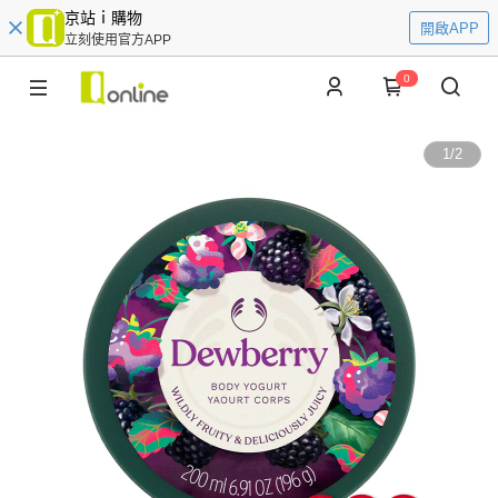
京站ｉ購物
開啟APP
立刻使用官方APP
0
1
/
2