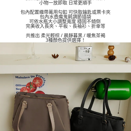
小物一放即取 日常更順手
恩沛科技股份有限公司將有權停止該用戶之使用額度並採取法律行動。
包內配置織帶萬用勾釦 可快取鑰匙或票卡夾
包內水壺魔鬼氈調節插袋
可依水瓶大小調整寬度 穩固不傾倒
完美收入長夾、平板、長袖衫、折傘等
共推出 柔光輕棕 / 晨靜暮黑 / 暖焦茶褐
3種顏色提供選擇！