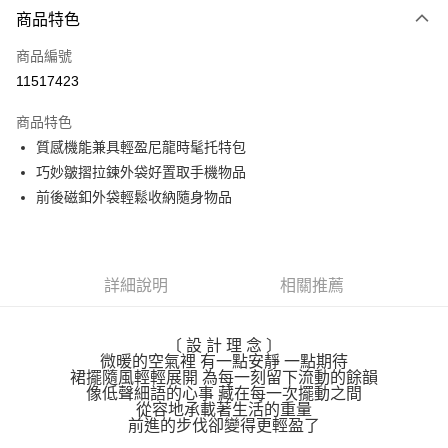
商品特色
Apple Pay
商品編號
街口支付
11517423
悠遊付
商品特色
Google Pay
質感機能兼具輕盈尼龍時髦托特包
全盈+PAY
巧妙皺摺拉鍊外袋好置取手機物品
前後磁釦外袋輕鬆收納隨身物品
大哥付你分期
相關說明
【大哥付你分期使用說明】
AFTEE先享後付
1.本服務由台灣大哥大提供，台灣大哥大用戶可立即使用無須另外申請。
詳細說明
相關推薦
2.付款方式選擇「大哥付你分期」，訂單成立後會自動跳轉到大哥付的交易
相關說明
流程，驗證手機門號後，選擇欲分期的期數、繳款截止日，確認付款後即完
【關於「AFTEE先享後付」】
成交易。
ATM付款
AFTEE先享後付是「在收到商品之後才付款」的支付方式。 讓您購物簡單
〔 設 計 理 念 〕
3.實際核准額度、可分期數及費用金額請依後續交易確認頁面所載為準。
便利好安心！
微暖的空氣裡 有一點安靜 一點期待
4.訂單成立30分鐘內，如未前往確認交易或遇審核未通過，訂單將自動取
１．簡單：不需註冊會員、不需綁卡、不需儲值。
裙擺隨風輕輕展開 為每一刻留下流動的餘韻
運送方式
消。如遇「轉專審核」未通過狀況，表示未達大哥付你分期系統評分，恕無
２．便利：只要手機號碼，簡訊認證，即可結帳。
像低聲細語的心事 藏在每一次擺動之間
法說明評估內容。
３．安心：先確認商品／服務後，再付款。
從容地承載著生活的重量
付款後全家取貨
【繳款方式說明】
前進的步伐卻變得更輕盈了
1.分期款項不併入電信帳單，「大哥付你分期」於每月結算日後寄送繳費提
每筆NT$70，滿NT$899(含以上)免運費
【「AFTEE先享後付」結帳流程】