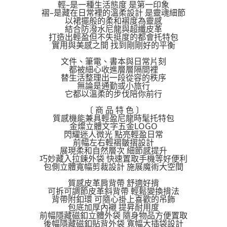
醒簡訊。
輕–是一種生活態度 是第一印象
１．於結帳方式選擇「AFTEE先享後付」後，將跳轉至「AFTEE先享後付」
2.透過簡訊連結打開帳單後，可選擇「超商條碼／台灣大直營門市／銀行轉
褶–是藏在日常裡的溫柔設計 是靈魂細節
付款後7-11取貨
結帳頁面，進行簡訊認證並確認金額後，即可完成結帳。
以裙擺般的柔和褶度為靈感
帳／街口支付／iPASS MONEY」等通路繳費。
２．訂單成立數日內，您將收到繳費通知簡訊。
每筆NT$70，滿NT$899(含以上)免運費
結合防潑水尼龍與超纖皮革
３．收到繳費通知簡訊後14天內，點擊此簡訊中的連結，可透過四大超商／
打造出輕盈但不失挺度的都會托特包
【注意事項】
ATM／網路銀行／等多元方式進行付款，方視為交易完成。
實用與美感之間 找到剛剛好的平衡
宅配
1.本服務係由「台灣大哥大股份有限公司」（以下簡稱本公司）所提供，讓
※ 請注意：結帳手續完成當下不需立刻繳費，但若您需要取消訂單，請聯絡
用戶於交易時，得透過本服務購買商品或服務，並由商店將買賣／分期付款
每筆NT$100，滿NT$1,000(含以上)免運費
文件、筆電、書本與日常片刻
購買商品的店家。未經商家同意取消之訂單仍視為有效，需透過AFTEE先享
買賣價金債權讓與本公司後，依約使用本公司帳單繳交帳款。
都被細心收進層層隔間裡
後付繳納相關費用。
2.基於同意付款使用「大哥付你分期」之契約關係目的，商店將以您的個人
替生活整理出一段從容的秩序
京站台北店客服中心(1F星巴克旁) 即日起不提供京站紙袋，取件時
※ 交易是否成功請以「AFTEE先享後付 」之結帳頁面顯示為準，若有關於
資料（包含姓名、電話或地址）提供予台灣大哥大進項蒐集、處理及利用，
無論是通勤或小旅行
是否繳費成功／繳費後需取消欲退款等相關疑問，請聯繫「AFTEE先享後付
請自備購物袋，若需購買紙袋可現場詢問
它都以溫柔的步伐陪你前行
由本公司與您本人進行分期帳單所需資料之確認、核對及更正。
客戶支援中心」
https://netprotections.freshdesk.com/support/home
3.完整用戶服務條款，請詳閱以下連結：
https://oppay.tw/userRule
免運費
〔 商 品 特 色 〕
【注意事項】
質感機能兼具輕盈尼龍時髦托特包
１．透過由恩沛科技股份有限公司提供之「AFTEE先享後付」服務完成之交
金燦立體文字五金LOGO
閃耀迷人微光 點亮輕盈日常
易，需依本服務之必要範圍內提供個人資料，並將交易相關給付款項請求債
前幅左右輕褶皺摺設計
權轉讓予恩沛科技股份有限公司。
展現柔和自然層次 細節感提升
２．關於個人資料處理事宜，請瀏覽以下網址：
巧妙藏入拉鍊外袋 快速置取手機等好便利
https://aftee.tw/terms/#terms3
包側立體寬幅剪裁設計 施展魔術大空間
３．未成年的使用者請事先徵得法定代理人或監護人之同意方可使用
「AFTEE先享後付」，若未經同意申辦者引起之損失，本公司不負相關責
質感皮革肩背帶 舒適好揹
任。
可拆可調節皮革斜背帶 輕鬆變換揹法
４．使用「AFTEE先享後付」時，將依據個別帳號之用戶狀況，依本公司即
背帶附釦環 可隨心掛上喜歡的吊飾
包底加厚內襯 提昇耐用度
時審查核予不同之上限額度；若仍有額度不足之情形，本公司將視審查結果
前幅隱藏磁釦立體外袋 隨身物品方便置取
請求用戶進行身份認證。
後幅隱藏磁釦貼背外袋 寬幅大插袋設計
５．嚴禁一人註冊多個帳號或使用他人資訊註冊。若發現惡意使用之情形，