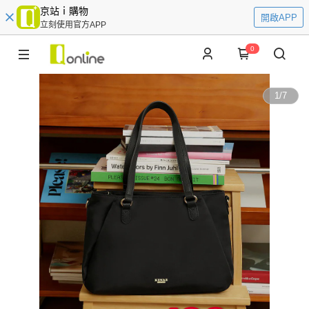
京站ｉ購物
開啟APP
立刻使用官方APP
0
1
/
7