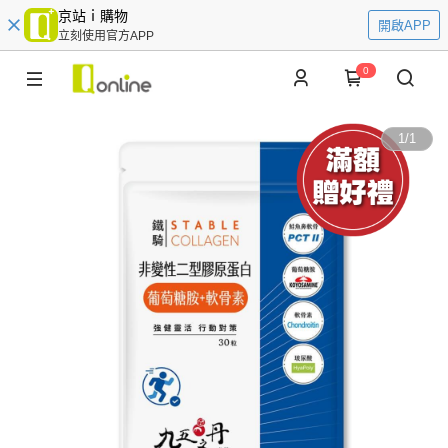
京站ｉ購物
開啟APP
立刻使用官方APP
0
1
/
1