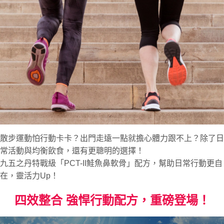
散步運動怕行動卡卡？出門走遠一點就擔心體力跟不上？除了日
常活動與均衡飲食，還有更聰明的選擇！
九五之丹特戰級「PCT-II鮭魚鼻軟骨」配方，幫助日常行動更自
在，靈活力Up！
四效整合 強悍行動配方，重磅登場！