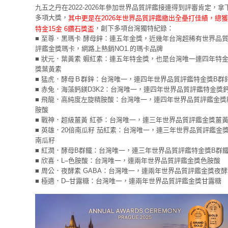
九五之丹在2022-2026年參加世界品質評鑑接連得到評審肯定，拿
多項大獎，
其中更是在2026年世界品質評鑑繳出全壘打佳績，總獲
，創下多項台灣獨特紀錄：
特金15金 6鑽石獎盃
■ 至尊．黑瑪卡 酵母鋅：連五年金獎，近幾年台灣超稀有世界品
評鑑金獎瑪卡，網路上熱銷NO1.的瑪卡品牌
■ 狀元．葉黃素 蝦紅素：連五年特金獎，也是台灣唯一連四年特
獎葉黃素
■ 猛虎．酵母Ｂ群鋅：台灣唯一，連四年世界品質評鑑特金獎B群
■ 赤兔．海藻鈣鎂D3K2：台灣唯一，連四年世界品質評鑑特金獎
■ 飛龍．高純度左旋精胺酸：台灣唯一，連四年世界品質評鑑金獎
胺酸
■ 戰神．超級薑黃 紅蔘：台灣唯一，連三年世界品質評鑑金獎薑
■ 英雄．20倍南瓜籽 茄紅素：台灣唯一，連三年世界品質評鑑金
南瓜籽
■ 紅潤．酵母B群鐵：台灣唯一，連三年世界品質評鑑特金獎B群
■ 欣喜．L–色胺酸：台灣唯一，連兩年世界品質評鑑金獎色胺酸
■ 周公．夜酵素 GABA：台灣唯一，連兩年世界品質評鑑金獎夜酵
■ 極適．D–甘露糖：台灣唯一，連兩年世界品質評鑑金獎甘露糖