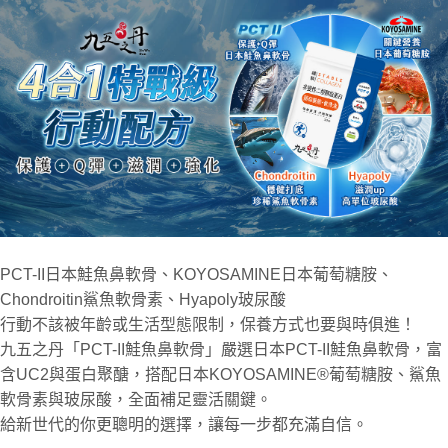
PCT-II日本鮭魚鼻軟骨、KOYOSAMINE日本葡萄糖胺、
Chondroitin鯊魚軟骨素、Hyapoly玻尿酸
行動不該被年齡或生活型態限制，保養方式也要與時俱進！
九五之丹「PCT-II鮭魚鼻軟骨」嚴選日本PCT-II鮭魚鼻軟骨，富
含UC2與蛋白聚醣，搭配日本KOYOSAMINE®葡萄糖胺、鯊魚
軟骨素與玻尿酸，全面補足靈活關鍵。
給新世代的你更聰明的選擇，讓每一步都充滿自信。