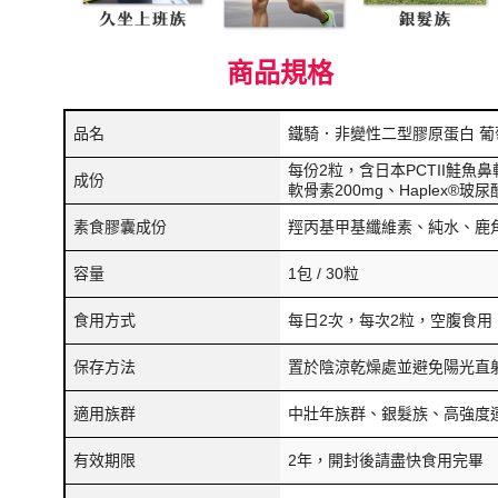
商品規格
品名
鐵騎．非變性二型膠原蛋白 葡
每份2粒，含日本PCTII鮭魚鼻軟
成份
軟骨素200mg、Haplex®玻尿
素食膠囊成份
羥丙基甲基纖維素、純水、鹿
容量
1包 / 30粒
食用方式
每日2次，每次2粒，空腹食用
保存方法
置於陰涼乾燥處並避免陽光直
適用族群
中壯年族群、銀髮族、高強度
有效期限
2年，開封後請盡快食用完畢