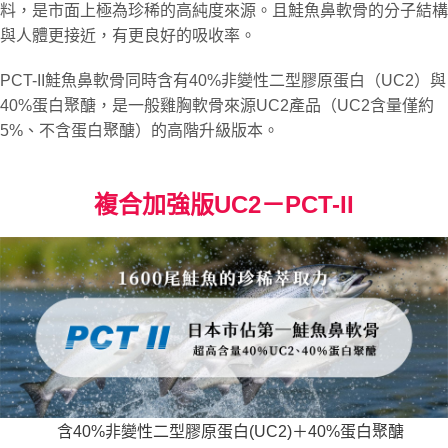
料，是市面上極為珍稀的高純度來源。且鮭魚鼻軟骨的分子結構
與人體更接近，有更良好的吸收率。
PCT-II鮭魚鼻軟骨同時含有40%非變性二型膠原蛋白（UC2）與
40%蛋白聚醣，是一般雞胸軟骨來源UC2產品（UC2含量僅約
5%、不含蛋白聚醣）的高階升級版本。
複合加強版UC2－PCT-II
含40%非變性二型膠原蛋白(UC2)＋40%蛋白聚醣