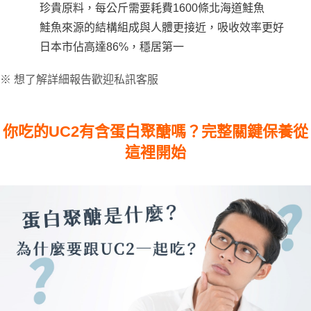
珍貴原料，每公斤需要耗費1600條北海道鮭魚
鮭魚來源的結構組成與人體更接近，吸收效率更好
日本市佔高達86%，穩居第一
※ 想了解詳細報告歡迎私訊客服
你吃的UC2有含蛋白聚醣嗎？完整關鍵保養從
這裡開始