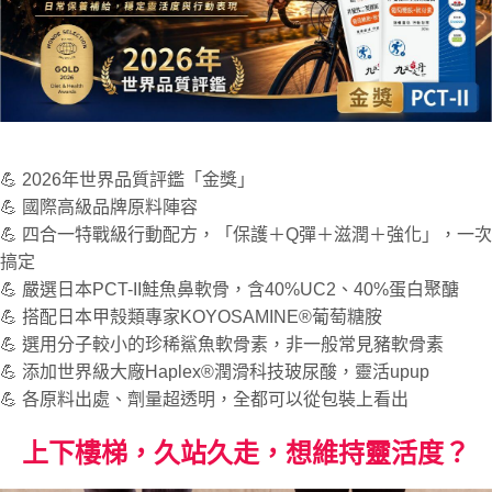
４．使用「AFTEE先享後付」時，將依據個別帳號之用戶狀況，依本公司即
時審查核予不同之上限額度；若仍有額度不足之情形，本公司將視審查結果
請求用戶進行身份認證。
５．嚴禁一人註冊多個帳號或使用他人資訊註冊。若發現惡意使用之情形，
恩沛科技股份有限公司將有權停止該用戶之使用額度並採取法律行動。
💪 2026年世界品質評鑑「金獎」
💪 國際高級品牌原料陣容
💪 四合一特戰級行動配方，「保護＋Q彈＋滋潤＋強化」，一次
搞定
💪 嚴選日本PCT-II鮭魚鼻軟骨，含40%UC2、40%蛋白聚醣
💪 搭配日本甲殼類專家KOYOSAMINE®葡萄糖胺
💪 選用分子較小的珍稀鯊魚軟骨素，非一般常見豬軟骨素
💪 添加世界級大廠Haplex®潤滑科技玻尿酸，靈活upup
💪 各原料出處、劑量超透明，全都可以從包裝上看出
上下樓梯，久站久走，想維持靈活度？