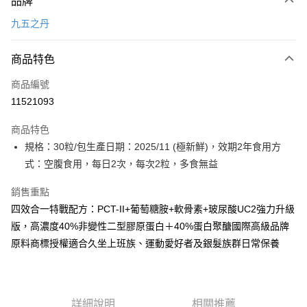
品牌
信用卡一次付款
九五之丹
LINE Pay
商品特色
Apple Pay
商品編號
街口支付
11521093
悠遊付
商品特色
Google Pay
規格：30粒/包生產日期：2025/11 (極新鮮)，效期2年食用方
全盈+PAY
式：空腹食用，每日2次，每次2粒，多食無益​
大哥付你分期
銷售重點
相關說明
四效合一特戰配方：PCT-II+葡萄糖胺+軟骨素+玻尿酸UC2強力升級
【大哥付你分期使用說明】
版，高濃度40%非變性二型膠原蛋白＋40%蛋白聚醣國際高級品牌
AFTEE先享後付
1.本服務由台灣大哥大提供，台灣大哥大用戶可立即使用無須另外申請。
原料商標授權適合久坐上班族、運動愛好者及銀髮族群日常保養
2.付款方式選擇「大哥付你分期」，訂單成立後會自動跳轉到大哥付的交易
相關說明
流程，驗證手機門號後，選擇欲分期的期數、繳款截止日，確認付款後即完
【關於「AFTEE先享後付」】
成交易。
ATM付款
AFTEE先享後付是「在收到商品之後才付款」的支付方式。 讓您購物簡單
3.實際核准額度、可分期數及費用金額請依後續交易確認頁面所載為準。
便利好安心！
4.訂單成立30分鐘內，如未前往確認交易或遇審核未通過，訂單將自動取
１．簡單：不需註冊會員、不需綁卡、不需儲值。
詳細說明
相關推薦
運送方式
消。如遇「轉專審核」未通過狀況，表示未達大哥付你分期系統評分，恕無