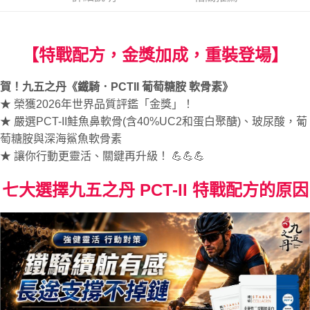
２．便利：只要手機號碼，簡訊認證，即可結帳。
法說明評估內容。
３．安心：先確認商品／服務後，再付款。
九五之丹-宅配
【繳款方式說明】
1.分期款項不併入電信帳單，「大哥付你分期」於每月結算日後寄送繳費提
每筆NT$100，滿NT$1,000(含以上)免運費
【「AFTEE先享後付」結帳流程】
醒簡訊。
【特戰配方，金獎加成，重裝登場】
１．於結帳方式選擇「AFTEE先享後付」後，將跳轉至「AFTEE先享後付」
2.透過簡訊連結打開帳單後，可選擇「超商條碼／台灣大直營門市／銀行轉
結帳頁面，進行簡訊認證並確認金額後，即可完成結帳。
帳／街口支付／iPASS MONEY」等通路繳費。
２．訂單成立數日內，您將收到繳費通知簡訊。
賀！九五之丹《鐵騎．PCTII 葡萄糖胺 軟骨素》
３．收到繳費通知簡訊後14天內，點擊此簡訊中的連結，可透過四大超商／
【注意事項】
ATM／網路銀行／等多元方式進行付款，方視為交易完成。
★ 榮獲2026年世界品質評鑑「金獎」！
1.本服務係由「台灣大哥大股份有限公司」（以下簡稱本公司）所提供，讓
※ 請注意：結帳手續完成當下不需立刻繳費，但若您需要取消訂單，請聯絡
★ 嚴選PCT-II鮭魚鼻軟骨(含40%UC2和蛋白聚醣)、玻尿酸，葡
用戶於交易時，得透過本服務購買商品或服務，並由商店將買賣／分期付款
購買商品的店家。未經商家同意取消之訂單仍視為有效，需透過AFTEE先享
買賣價金債權讓與本公司後，依約使用本公司帳單繳交帳款。
萄糖胺與深海鯊魚軟骨素
後付繳納相關費用。
2.基於同意付款使用「大哥付你分期」之契約關係目的，商店將以您的個人
※ 交易是否成功請以「AFTEE先享後付 」之結帳頁面顯示為準，若有關於
★ 讓你行動更靈活、關鍵再升級！ 💪💪💪
資料（包含姓名、電話或地址）提供予台灣大哥大進項蒐集、處理及利用，
是否繳費成功／繳費後需取消欲退款等相關疑問，請聯繫「AFTEE先享後付
由本公司與您本人進行分期帳單所需資料之確認、核對及更正。
客戶支援中心」
https://netprotections.freshdesk.com/support/home
3.完整用戶服務條款，請詳閱以下連結：
https://oppay.tw/userRule
七大選擇九五之丹 PCT-II 特戰配方的原因
【注意事項】
１．透過由恩沛科技股份有限公司提供之「AFTEE先享後付」服務完成之交
易，需依本服務之必要範圍內提供個人資料，並將交易相關給付款項請求債
權轉讓予恩沛科技股份有限公司。
２．關於個人資料處理事宜，請瀏覽以下網址：
https://aftee.tw/terms/#terms3
３．未成年的使用者請事先徵得法定代理人或監護人之同意方可使用
「AFTEE先享後付」，若未經同意申辦者引起之損失，本公司不負相關責
任。