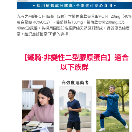
九五之丹的PCT-II每份（2顆）含鮭魚鼻軟骨萃取PCT-II 20mg（40%
蛋白聚醣 40%UC2）、葡萄糖胺750mg、鯊魚軟骨素200mg以及
40mg玻尿酸，皆採用國際知名廠牌純天然原料製成，品質優良純度
高，給您最好最高CP值的選擇！
【鐵騎·非變性二型膠原蛋白】適合
以下族群