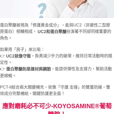
蛋白聚醣被視為「修護黃金成分」，能與UC2（非變性二型膠
原蛋白）相輔相成，
扮演著不同卻同樣重要的
UC2和蛋白聚醣
角色。
如果用「房子」來比喻：
👉
，負責減少外力的破壞，維持日常活動時的穩
UC2就像守衛
定性。
👉
，能提供彈性及支撐力，幫助活動
蛋白聚醣則是建材與鋼筋
更順暢。
PCT-II結合兩大關鍵補充，就像「守護 支撐」的雙重防線，雙
效成分完整補給，關鍵防護更全面！
應對磨耗必不可少-KOYOSAMINE®葡萄