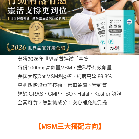
４．使用「AFTEE先享後付」時，將依據個別帳號之用戶狀況，依本公司即
時審查核予不同之上限額度；若仍有額度不足之情形，本公司將視審查結果
請求用戶進行身份認證。
５．嚴禁一人註冊多個帳號或使用他人資訊註冊。若發現惡意使用之情形，
恩沛科技股份有限公司將有權停止該用戶之使用額度並採取法律行動。
榮獲2026年世界品質評鑑「金獎」
每份1000mg高劑量MSM，達科學有效劑量
美國大廠OptiMSM®授權，純度高達 99.8%
專利四階段蒸餾技術，無重金屬、無雜質
通過 GRAS、GMP、ISO、Halal、Kosher 認證
全素可食，無動物成分，安心補充無負擔
【MSM三大搭配方向】