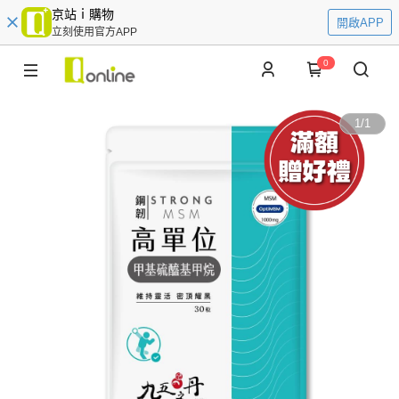
京站ｉ購物
開啟APP
立刻使用官方APP
0
1
/
1