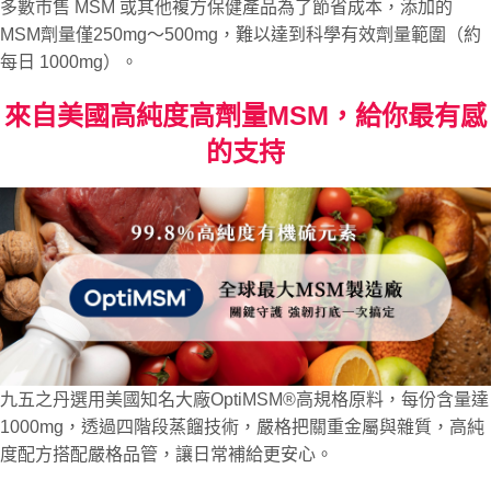
多數市售 MSM 或其他複方保健產品為了節省成本，添加的
MSM劑量僅250mg～500mg，難以達到科學有效劑量範圍（約
每日 1000mg）。
來自美國高純度高劑量MSM，給你最有感
的支持
九五之丹選用美國知名大廠OptiMSM®高規格原料，每份含量達
1000mg，透過四階段蒸餾技術，嚴格把關重金屬與雜質，高純
度配方搭配嚴格品管，讓日常補給更安心。