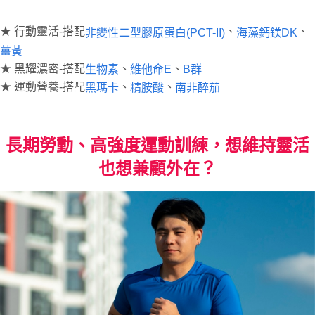
★ 行動靈活-搭配
、
、
非變性二型膠原蛋白(PCT-II)
海藻鈣鎂DK
薑黃
★ 黑耀濃密-搭配
、
、
生物素
維他命E
B群
★ 運動營養-搭配
、
、
黑瑪卡
精胺酸
南非醉茄
長期勞動、高強度運動訓練，想維持靈活
也想兼顧外在？