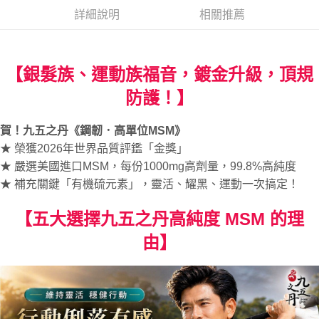
２．便利：只要手機號碼，簡訊認證，即可結帳。
法說明評估內容。
詳細說明
相關推薦
３．安心：先確認商品／服務後，再付款。
九五之丹-宅配
【繳款方式說明】
1.分期款項不併入電信帳單，「大哥付你分期」於每月結算日後寄送繳費提
每筆NT$100，滿NT$1,000(含以上)免運費
【「AFTEE先享後付」結帳流程】
醒簡訊。
１．於結帳方式選擇「AFTEE先享後付」後，將跳轉至「AFTEE先享後付」
2.透過簡訊連結打開帳單後，可選擇「超商條碼／台灣大直營門市／銀行轉
結帳頁面，進行簡訊認證並確認金額後，即可完成結帳。
【銀髮族、運動族福音，鍍金升級，頂規
帳／街口支付／iPASS MONEY」等通路繳費。
２．訂單成立數日內，您將收到繳費通知簡訊。
３．收到繳費通知簡訊後14天內，點擊此簡訊中的連結，可透過四大超商／
防護！】
【注意事項】
ATM／網路銀行／等多元方式進行付款，方視為交易完成。
1.本服務係由「台灣大哥大股份有限公司」（以下簡稱本公司）所提供，讓
※ 請注意：結帳手續完成當下不需立刻繳費，但若您需要取消訂單，請聯絡
用戶於交易時，得透過本服務購買商品或服務，並由商店將買賣／分期付款
賀！九五之丹《鋼韌．高單位MSM》
購買商品的店家。未經商家同意取消之訂單仍視為有效，需透過AFTEE先享
買賣價金債權讓與本公司後，依約使用本公司帳單繳交帳款。
後付繳納相關費用。
★ 榮獲2026年世界品質評鑑「金獎」
2.基於同意付款使用「大哥付你分期」之契約關係目的，商店將以您的個人
※ 交易是否成功請以「AFTEE先享後付 」之結帳頁面顯示為準，若有關於
資料（包含姓名、電話或地址）提供予台灣大哥大進項蒐集、處理及利用，
★ 嚴選美國進口MSM，每份1000mg高劑量，99.8%高純度
是否繳費成功／繳費後需取消欲退款等相關疑問，請聯繫「AFTEE先享後付
由本公司與您本人進行分期帳單所需資料之確認、核對及更正。
客戶支援中心」
https://netprotections.freshdesk.com/support/home
★ 補充關鍵「有機硫元素」，靈活、耀黑、運動一次搞定！
3.完整用戶服務條款，請詳閱以下連結：
https://oppay.tw/userRule
【注意事項】
【五大選擇九五之丹高純度 MSM 的理
１．透過由恩沛科技股份有限公司提供之「AFTEE先享後付」服務完成之交
易，需依本服務之必要範圍內提供個人資料，並將交易相關給付款項請求債
由】
權轉讓予恩沛科技股份有限公司。
２．關於個人資料處理事宜，請瀏覽以下網址：
https://aftee.tw/terms/#terms3
３．未成年的使用者請事先徵得法定代理人或監護人之同意方可使用
「AFTEE先享後付」，若未經同意申辦者引起之損失，本公司不負相關責
任。