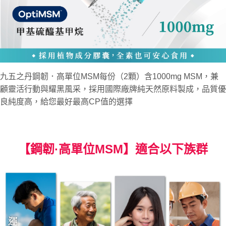
九五之丹鋼韌．高單位MSM每份（2顆）含1000mg MSM，兼
顧靈活行動與耀黑風采，採用國際廠牌純天然原料製成，品質優
良純度高，給您最好最高CP值的選擇
【鋼韌·高單位MSM】適合以下族群