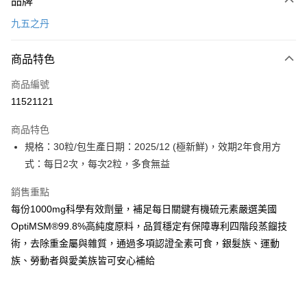
品牌
信用卡一次付款
九五之丹
LINE Pay
商品特色
Apple Pay
商品編號
街口支付
11521121
悠遊付
商品特色
Google Pay
規格：30粒/包生產日期：2025/12 (極新鮮)，效期2年食用方
全盈+PAY
式：每日2次，每次2粒，多食無益​
大哥付你分期
銷售重點
相關說明
每份1000mg科學有效劑量，補足每日關鍵有機硫元素嚴選美國
【大哥付你分期使用說明】
OptiMSM®99.8%高純度原料，品質穩定有保障專利四階段蒸餾技
AFTEE先享後付
1.本服務由台灣大哥大提供，台灣大哥大用戶可立即使用無須另外申請。
術，去除重金屬與雜質，通過多項認證全素可食，銀髮族、運動
2.付款方式選擇「大哥付你分期」，訂單成立後會自動跳轉到大哥付的交易
相關說明
流程，驗證手機門號後，選擇欲分期的期數、繳款截止日，確認付款後即完
族、勞動者與愛美族皆可安心補給
【關於「AFTEE先享後付」】
成交易。
ATM付款
AFTEE先享後付是「在收到商品之後才付款」的支付方式。 讓您購物簡單
3.實際核准額度、可分期數及費用金額請依後續交易確認頁面所載為準。
便利好安心！
4.訂單成立30分鐘內，如未前往確認交易或遇審核未通過，訂單將自動取
１．簡單：不需註冊會員、不需綁卡、不需儲值。
運送方式
消。如遇「轉專審核」未通過狀況，表示未達大哥付你分期系統評分，恕無