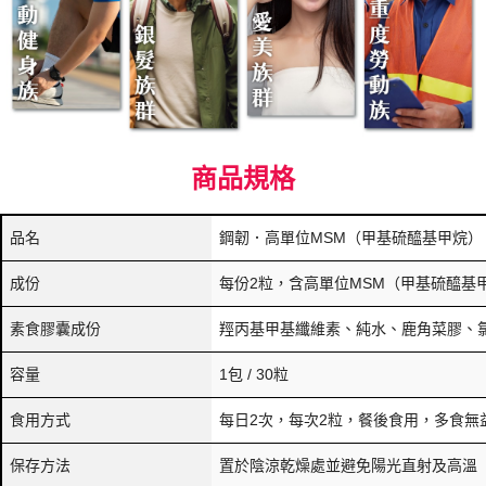
商品規格
品名
鋼韌．高單位MSM（甲基硫醯基甲烷）
成份
每份2粒，含高單位MSM（甲基硫醯基甲烷
素食膠囊成份
羥丙基甲基纖維素、純水、鹿角菜膠、
容量
1包 / 30粒
食用方式
每日2次，每次2粒，餐後食用，多食無益
保存方法
置於陰涼乾燥處並避免陽光直射及高溫