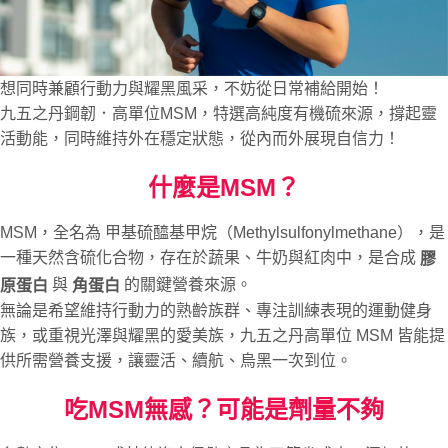
想同時兼顧行動力與耀黑風采，不妨從日常補給開始！
九五之丹鋼韌．高單位MSM，特選高純度有機硫來源，撐起靈
活動能，同時維持外在穩定狀態，從內而外展現自信力！
什麼是MSM？
MSM，全名為 甲基硫醯基甲烷（Methylsulfonylmethane），是
一種天然含硫化合物，存在於蔬果、牛奶與紅肉中，是合成
膠
與
的關鍵營養來源。
原蛋白
角蛋白
無論是希望維持行動力的熟齡族群、專注訓練表現的運動健身
族，或重視光澤與耀黑的愛美族，九五之丹高單位 MSM 皆能提
供所需營養支援，讓靈活、續航、烏黑一次到位。
吃MSM無感？可能是劑量不夠