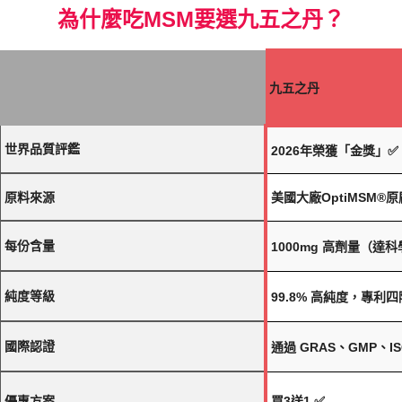
為什麼吃MSM要選九五之丹？
九五之丹
世界品質評鑑
2026年榮獲「金獎」✅
原料來源
美國大廠OptiMSM®
每份含量
1000mg 高劑量（達
純度等級
99.8% 高純度，專利
國際認證
通過 GRAS、GMP、ISO
優惠方案
買3送1 ✅