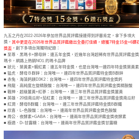
九五之丹在2022-2026年參加世界品質評鑑接連得到評審肯定，拿下多項大
獎，
其中更是在2026年世界品質評鑑繳出全壘打佳績，總獲7特金15金+6鑽
，創下多項台灣獨特紀錄：
獎盃
■ 至尊．黑瑪卡+酵母鋅：連五年金獎，近幾年台灣超稀有世界品質評鑑金獎
瑪卡，網路上熱銷NO1.的瑪卡品牌
■ 狀元．葉黃素+蝦紅素：連五年特金獎，也是台灣唯一連四年特金獎葉黃素
■ 猛虎．酵母Ｂ群鋅：台灣唯一，連四年世界品質評鑑特金獎B群鋅
■ 赤兔．海藻鈣鎂D3K2：台灣唯一，連四年世界品質評鑑特金獎鈣
■ 飛龍．高純度左旋精胺酸：台灣唯一，連四年世界品質評鑑金獎精胺酸
■ 戰神．超級薑黃+紅蔘：台灣唯一，連三年世界品質評鑑金獎薑黃
■ 英雄．20倍南瓜籽+茄紅素：台灣唯一，連三年世界品質評鑑金獎南瓜籽
■ 紅潤．酵母B群鐵：台灣唯一，連三年世界品質評鑑特金獎B群鐵
■ 欣喜．L–色胺酸：台灣唯一，連兩年世界品質評鑑金獎色胺酸
■ 周公．夜酵素+GABA：台灣唯一，連兩年世界品質評鑑金獎夜酵素
■ 極適．D–甘露糖：台灣唯一，連兩年世界品質評鑑金獎甘露糖