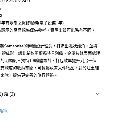
.0 x 36.0 x 24.0
業銀行
遠東國際商業銀行
6
業銀行
永豐商業銀行
y
.3
業銀行
星展（台灣）商業銀行
際商業銀行
中國信託商業銀行
10年有限制之保修服務(電子設備1年)
天信用卡公司
網站顯示的產品規格僅供參考，實際出貨可能略有不同。
分期
X承襲Samsonite的極簡設計理念，打造出弧狀護角，並與
你分期使用說明】
享後付
由台灣大哥大提供，台灣大哥大用戶可立即使用無須另外申請。
o一體成形，讓此箱款更顯獨特且別緻。金屬拉絲表面處理
式選擇「大哥付你分期」，訂單成立後會自動跳轉到大哥付的交易
的明顯度。獨特1:9箱體設計，打包效率提升到另一個
證手機門號後，選擇欲分期的期數、繳款截止日，確認付款後即
FTEE先享後付」】
。
擁有深度的收納空間，可輕鬆放置大件物品。對於注重細
先享後付是「在收到商品之後才付款」的支付方式。 讓您購物簡單
准額度、可分期數及費用金額請依後續交易確認頁面所載為準。
心！
者來說，提供更完善的旅行體驗。
立30分鐘內，如未前往確認交易或遇審核未通過，訂單將自動取
：不需註冊會員、不需綁卡、不需儲值。
「轉專審核」未通過狀況，表示未達大哥付你分期系統評分，恕
：只要手機號碼，簡訊認證，即可結帳。
評估內容。
：先確認商品／服務後，再付款。
式說明】
類 (3)
項不併入電信帳單，「大哥付你分期」於每月結算日後寄送繳費提
EE先享後付」結帳流程】
00，滿NT$1,000(含以上)免運費
方式選擇「AFTEE先享後付」後，將跳轉至「AFTEE先享後
/潮流
SAMSONITE
訊連結打開帳單後，可選擇「超商條碼／台灣大直營門市／銀行轉
頁面，進行簡訊認證並確認金額後，即可完成結帳。
客服
付／iPASS MONEY」等通路繳費。
/潮流
【行李箱/袋】
成立數日內，您將收到繳費通知簡訊。
費通知簡訊後14天內，點擊此簡訊中的連結，可透過四大超商
/潮流
項】
【輕旅行 收納必備】
網路銀行／等多元方式進行付款，方視為交易完成。
係由「台灣大哥大股份有限公司」（以下簡稱本公司）所提供，讓