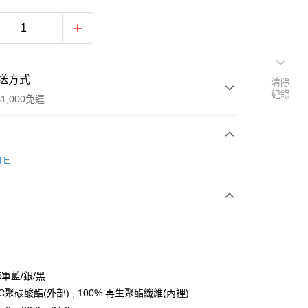
送方式
清除
紀錄
1,000免運
次付款
TE
期付款
0 利率 每期
NT$3,300
21家銀行
庫商業銀行
第一商業銀行
業銀行
彰化商業銀行
業儲蓄銀行
台北富邦商業銀行
華商業銀行
兆豐國際商業銀行
海軍藍/銀/黑
小企業銀行
台中商業銀行
PC聚碳酸酯(外部) ; 100% 再生聚酯纖維(內裡)
台灣）商業銀行
華泰商業銀行