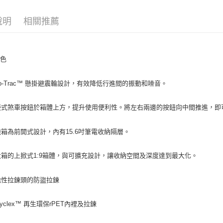
※ 請注意
用戶於交
絡購買商品
款買賣價
先享後付
說明
相關推薦
2.基於同
※ 交易是
資料（包
是否繳費成
用，由本
付客戶支
3.完整用
特色
【注意事
１．透過由
交易，需
Aero-Trac™ 懸掛避震輪設計，有效降低行進間的振動和噪音。
求債權轉
２．關於
內嵌式煞車按鈕於箱體上方，提升使用便利性。將左右兩邊的按鈕向中間推進，
https://aft
３．未成
「AFTE
登機箱為前開式設計，內有15.6吋筆電收納隔層。
任。
４．使用「
即時審查
中大箱的上掀式1:9箱體，與可擴充設計，讓收納空間及深度達到最大化。
結果請求
５．嚴禁
形，恩沛
帶磁性拉鍊頭的防盜拉鍊
動。
ecyclex™ 再生環保rPET內裡及拉鍊