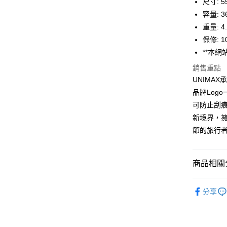
悠遊付
尺寸: 55
聯邦商
容量: 3
元大商
Google Pa
重量: 4
玉山商
台新國
全盈+PAY
保修: 
台灣樂
**本
大哥付你
銷售重點
相關說明
UNIMA
【大哥付
AFTEE先
1.本服務
品牌Log
2.付款方
相關說明
可防止刮痕
流程，驗
【關於「A
ATM付款
完成交易
新境界，
AFTEE
3.實際核
便利好安
節的旅行
4.訂單成
１．簡單
消。如遇
２．便利
運送方式
無法說明
３．安心
【繳款方
商品相關分
宅配
1.分期款
【「AFT
醒簡訊。
每筆NT$1
１．於結帳
運動/戶外
2.透過簡
付」結帳
分享
帳／街口支
運動/戶外
２．訂單
３．收到繳
運動/戶外
【注意事
／ATM／
1.本服務