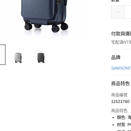
付款與運
宅配滿NT$
付款方式
品牌
信用卡一
SAMSONI
信用卡分
商品特色
6 期 
商品編號
合作金
LINE Pay
11521760
華南商
Apple Pay
上海商
商品特色
國泰世
顏色: 
街口支付
臺灣中
材質: 
匯豐（