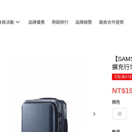
會員活動
品牌優惠
熱銷排行
品牌總覽
廠商合作提案
【SAM
擴充行李
宅配滿NT$
NT$19
顏色
銀
數量