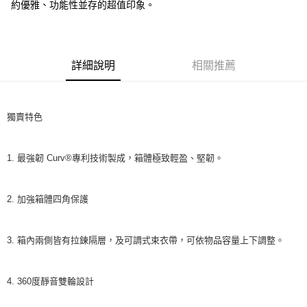
約優雅、功能性並存的超值印象。
１．簡單：不需註冊會員、不需綁卡、不需儲值。
運送方式
消。如遇「轉專審核」未通過狀況，表示未達大哥付你分期系統評分，恕無
２．便利：只要手機號碼，簡訊認證，即可結帳。
法說明評估內容。
３．安心：先確認商品／服務後，再付款。
宅配
【繳款方式說明】
1.分期款項不併入電信帳單，「大哥付你分期」於每月結算日後寄送繳費提
每筆NT$100，滿NT$1,200(含以上)免運費
【「AFTEE先享後付」結帳流程】
醒簡訊。
詳細說明
相關推薦
１．於結帳方式選擇「AFTEE先享後付」後，將跳轉至「AFTEE先享後付」
2.透過簡訊連結打開帳單後，可選擇「超商條碼／台灣大直營門市／銀行轉
結帳頁面，進行簡訊認證並確認金額後，即可完成結帳。
帳／街口支付／iPASS MONEY」等通路繳費。
２．訂單成立數日內，您將收到繳費通知簡訊。
３．收到繳費通知簡訊後14天內，點擊此簡訊中的連結，可透過四大超商／
【注意事項】
ATM／網路銀行／等多元方式進行付款，方視為交易完成。
獨賣特色
1.本服務係由「台灣大哥大股份有限公司」（以下簡稱本公司）所提供，讓
※ 請注意：結帳手續完成當下不需立刻繳費，但若您需要取消訂單，請聯絡
用戶於交易時，得透過本服務購買商品或服務，並由商店將買賣／分期付款
購買商品的店家。未經商家同意取消之訂單仍視為有效，需透過AFTEE先享
買賣價金債權讓與本公司後，依約使用本公司帳單繳交帳款。
後付繳納相關費用。
1. 最強韌 Curv®專利技術製成，箱體極致輕盈、堅韌。
2.基於同意付款使用「大哥付你分期」之契約關係目的，商店將以您的個人
※ 交易是否成功請以「AFTEE先享後付 」之結帳頁面顯示為準，若有關於
資料（包含姓名、電話或地址）提供予台灣大哥大進項蒐集、處理及利用，
是否繳費成功／繳費後需取消欲退款等相關疑問，請聯繫「AFTEE先享後付
由本公司與您本人進行分期帳單所需資料之確認、核對及更正。
客戶支援中心」
https://netprotections.freshdesk.com/support/home
3.完整用戶服務條款，請詳閱以下連結：
https://oppay.tw/userRule
2. 加強箱體四角保護
【注意事項】
１．透過由恩沛科技股份有限公司提供之「AFTEE先享後付」服務完成之交
易，需依本服務之必要範圍內提供個人資料，並將交易相關給付款項請求債
3. 箱內兩側皆有拉鍊隔層，及可調式束衣帶，可依物品容量上下調整。
權轉讓予恩沛科技股份有限公司。
２．關於個人資料處理事宜，請瀏覽以下網址：
https://aftee.tw/terms/#terms3
4. 360度靜音雙輪設計
３．未成年的使用者請事先徵得法定代理人或監護人之同意方可使用
「AFTEE先享後付」，若未經同意申辦者引起之損失，本公司不負相關責