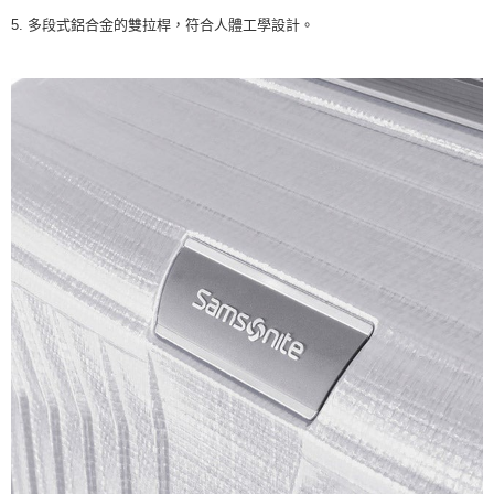
任。
5. 多段式鋁合金的雙拉桿，符合人體工學設計。
４．使用「AFTEE先享後付」時，將依據個別帳號之用戶狀況，依本公司即
時審查核予不同之上限額度；若仍有額度不足之情形，本公司將視審查結果
請求用戶進行身份認證。
５．嚴禁一人註冊多個帳號或使用他人資訊註冊。若發現惡意使用之情形，
恩沛科技股份有限公司將有權停止該用戶之使用額度並採取法律行動。