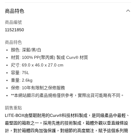
信用卡分期付款
6 期 0 利率 每期
NT$4,133
21家銀行
商品特色
合作金庫商業銀行
第一商業銀行
LINE Pay
商品編號
華南商業銀行
彰化商業銀行
11521850
Apple Pay
上海商業儲蓄銀行
台北富邦商業銀行
國泰世華商業銀行
兆豐國際商業銀行
商品特色
街口支付
臺灣中小企業銀行
台中商業銀行
顏色: 深藍/黑/白
匯豐（台灣）商業銀行
華泰商業銀行
悠遊付
材質: 100% PP(聚丙烯) 製成 Curv® 材質
聯邦商業銀行
遠東國際商業銀行
元大商業銀行
永豐商業銀行
尺寸: 69.0 x 46.0 x 27.0 cm
Google Pay
玉山商業銀行
星展（台灣）商業銀行
容量: 75L
台新國際商業銀行
中國信託商業銀行
全盈+PAY
重量: 2.6kg
台灣樂天信用卡公司
保修: 10年有限制之保修服務
大哥付你分期
**本網站顯示的產品規格僅供參考，實際出貨可能略有不同。
相關說明
【大哥付你分期使用說明】
AFTEE先享後付
銷售重點
1.本服務由台灣大哥大提供，台灣大哥大用戶可立即使用無須另外申請。
2.付款方式選擇「大哥付你分期」，訂單成立後會自動跳轉到大哥付的交易
相關說明
LITE-BOX由堅韌耐用的Curv®科技材料製成，是同級產品中最輕、
流程，驗證手機門號後，選擇欲分期的期數、繳款截止日，確認付款後即完
【關於「AFTEE先享後付」】
最堅固的箱款之一。採用先進的技術製成，箱體外觀以垂直線條設
成交易。
ATM付款
AFTEE先享後付是「在收到商品之後才付款」的支付方式。 讓您購物簡單
計，對於箱體四角加強保護，對細節的高度關注，賦予這個系列簡
3.實際核准額度、可分期數及費用金額請依後續交易確認頁面所載為準。
便利好安心！
4.訂單成立30分鐘內，如未前往確認交易或遇審核未通過，訂單將自動取