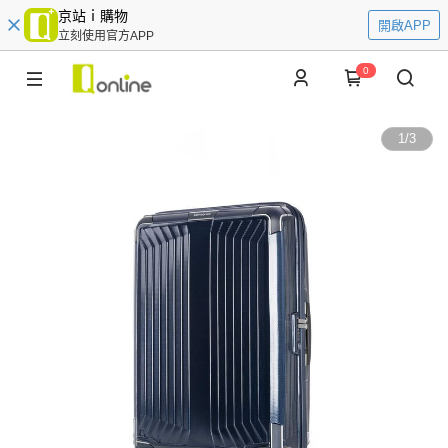
京站ｉ購物
開啟APP
立刻使用官方APP
0
1
/
3