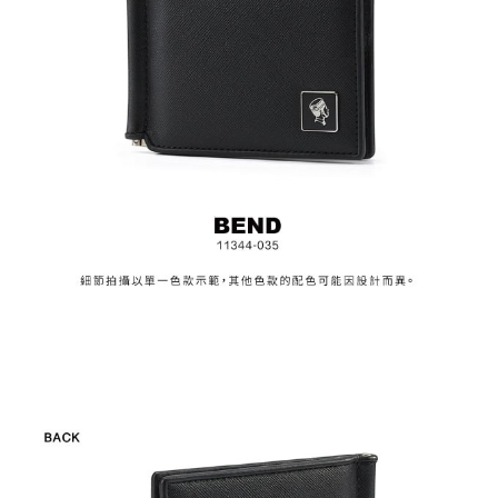
３．安心：先確認商品／服務後，再付款。
付款後全家取貨
【繳款方式說明】
1.分期款項不併入電信帳單，「大哥付你分期」於每月結算日後寄送繳費提
每筆NT$70，滿NT$899(含以上)免運費
【「AFTEE先享後付」結帳流程】
醒簡訊。
１．於結帳方式選擇「AFTEE先享後付」後，將跳轉至「AFTEE先享後付」
2.透過簡訊連結打開帳單後，可選擇「超商條碼／台灣大直營門市／銀行轉
付款後7-11取貨
結帳頁面，進行簡訊認證並確認金額後，即可完成結帳。
帳／街口支付／iPASS MONEY」等通路繳費。
２．訂單成立數日內，您將收到繳費通知簡訊。
每筆NT$70，滿NT$899(含以上)免運費
３．收到繳費通知簡訊後14天內，點擊此簡訊中的連結，可透過四大超商／
【注意事項】
ATM／網路銀行／等多元方式進行付款，方視為交易完成。
宅配
1.本服務係由「台灣大哥大股份有限公司」（以下簡稱本公司）所提供，讓
※ 請注意：結帳手續完成當下不需立刻繳費，但若您需要取消訂單，請聯絡
用戶於交易時，得透過本服務購買商品或服務，並由商店將買賣／分期付款
每筆NT$100，滿NT$1,000(含以上)免運費
購買商品的店家。未經商家同意取消之訂單仍視為有效，需透過AFTEE先享
買賣價金債權讓與本公司後，依約使用本公司帳單繳交帳款。
後付繳納相關費用。
2.基於同意付款使用「大哥付你分期」之契約關係目的，商店將以您的個人
京站台北店客服中心(1F星巴克旁) 即日起不提供京站紙袋，取件時
※ 交易是否成功請以「AFTEE先享後付 」之結帳頁面顯示為準，若有關於
資料（包含姓名、電話或地址）提供予台灣大哥大進項蒐集、處理及利用，
是否繳費成功／繳費後需取消欲退款等相關疑問，請聯繫「AFTEE先享後付
請自備購物袋，若需購買紙袋可現場詢問
由本公司與您本人進行分期帳單所需資料之確認、核對及更正。
客戶支援中心」
https://netprotections.freshdesk.com/support/home
3.完整用戶服務條款，請詳閱以下連結：
https://oppay.tw/userRule
免運費
【注意事項】
１．透過由恩沛科技股份有限公司提供之「AFTEE先享後付」服務完成之交
易，需依本服務之必要範圍內提供個人資料，並將交易相關給付款項請求債
權轉讓予恩沛科技股份有限公司。
２．關於個人資料處理事宜，請瀏覽以下網址：
https://aftee.tw/terms/#terms3
３．未成年的使用者請事先徵得法定代理人或監護人之同意方可使用
「AFTEE先享後付」，若未經同意申辦者引起之損失，本公司不負相關責
任。
４．使用「AFTEE先享後付」時，將依據個別帳號之用戶狀況，依本公司即