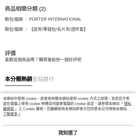
商品相關分類 (2)
鞋包/服飾
PORTER INTERNATIONAL
鞋包/服飾
【皮夾/零錢包/名片夾/證件套】
評價
喜歡這個商品嗎？購買後給他一個好評吧
本分類熱銷
全站排行
本網站中使用 cookie，欲查詢有關本網站使用 cookie 方式之詳情，及若您不希
熱門標籤
望在電腦上使用 cookie 時應如何變更電腦的 cookie 設定，請參閱本網站「
隱私
權條款
」之 Cookie 聲明。您繼續使用本網站即表示您同意本公司得按本網站使
用條款之 Cookie 聲明使用 cookie。
了解更多 >
我知道了