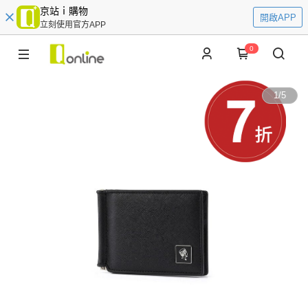
京站ｉ購物
開啟APP
立刻使用官方APP
0
1
/
5