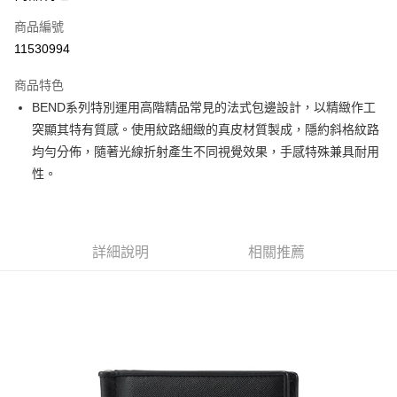
合作金庫商業銀行
第一商業銀行
LINE Pay
商品編號
華南商業銀行
彰化商業銀行
11530994
Apple Pay
上海商業儲蓄銀行
台北富邦商業銀行
國泰世華商業銀行
兆豐國際商業銀行
商品特色
街口支付
臺灣中小企業銀行
台中商業銀行
BEND系列特別運用高階精品常見的法式包邊設計，以精緻作工
匯豐（台灣）商業銀行
華泰商業銀行
悠遊付
突顯其特有質感。使用紋路細緻的真皮材質製成，隱約斜格紋路
聯邦商業銀行
遠東國際商業銀行
元大商業銀行
永豐商業銀行
均勻分佈，隨著光線折射產生不同視覺效果，手感特殊兼具耐用
Google Pay
玉山商業銀行
星展（台灣）商業銀行
性。
台新國際商業銀行
中國信託商業銀行
全盈+PAY
台灣樂天信用卡公司
大哥付你分期
相關說明
詳細說明
相關推薦
【大哥付你分期使用說明】
AFTEE先享後付
1.本服務由台灣大哥大提供，台灣大哥大用戶可立即使用無須另外申請。
2.付款方式選擇「大哥付你分期」，訂單成立後會自動跳轉到大哥付的交易
相關說明
流程，驗證手機門號後，選擇欲分期的期數、繳款截止日，確認付款後即完
【關於「AFTEE先享後付」】
成交易。
ATM付款
AFTEE先享後付是「在收到商品之後才付款」的支付方式。 讓您購物簡單
3.實際核准額度、可分期數及費用金額請依後續交易確認頁面所載為準。
便利好安心！
4.訂單成立30分鐘內，如未前往確認交易或遇審核未通過，訂單將自動取
１．簡單：不需註冊會員、不需綁卡、不需儲值。
運送方式
消。如遇「轉專審核」未通過狀況，表示未達大哥付你分期系統評分，恕無
２．便利：只要手機號碼，簡訊認證，即可結帳。
法說明評估內容。