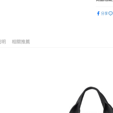
台新國
全盈+PAY
台灣樂
鞋包/服飾
大哥付你
分享
相關說明
鞋包/服飾
【大哥付
AFTEE先
1.本服務
2.付款方
相關說明
流程，驗
【關於「A
ATM付款
完成交易
AFTEE
說明
相關推薦
3.實際核
便利好安
4.訂單成
１．簡單
消。如遇
２．便利
運送方式
無法說明
３．安心
【繳款方
付款後全
1.分期款
【「AFT
醒簡訊。
每筆NT$7
１．於結帳
2.透過簡
付」結帳
帳／街口支
付款後7-1
２．訂單
３．收到繳
每筆NT$7
【注意事
／ATM／
1.本服務
※ 請注意
宅配
用戶於交
絡購買商品
款買賣價
先享後付
每筆NT$1
2.基於同
※ 交易是
資料（包