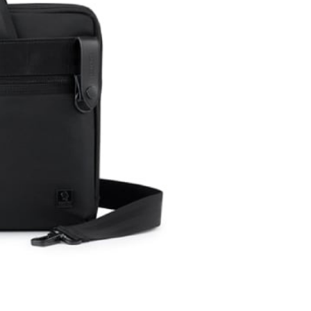
功／繳費後需取消欲退款等相關疑問，請聯繫「AFTEE先享後
客服中心(1F星巴克旁) 即日起不提供京站紙袋，取件時
公司與您本人進行分期帳單所需資料之確認、核對及更正。
援中心」
https://netprotections.freshdesk.com/support/home
物袋，若需購買紙袋可現場詢問
戶服務條款，請詳閱以下連結：
https://oppay.tw/userRule
項】
恩沛科技股份有限公司提供之「AFTEE先享後付」服務完成之
依本服務之必要範圍內提供個人資料，並將交易相關給付款項請
讓予恩沛科技股份有限公司。
個人資料處理事宜，請瀏覽以下網址：
ee.tw/terms/#terms3
年的使用者請事先徵得法定代理人或監護人之同意方可使用
E先享後付」，若未經同意申辦者引起之損失，本公司不負相關責
AFTEE先享後付」時，將依據個別帳號之用戶狀況，依本公司
核予不同之上限額度；若仍有額度不足之情形，本公司將視審查
用戶進行身份認證。
一人註冊多個帳號或使用他人資訊註冊。若發現惡意使用之情
科技股份有限公司將有權停止該用戶之使用額度並採取法律行