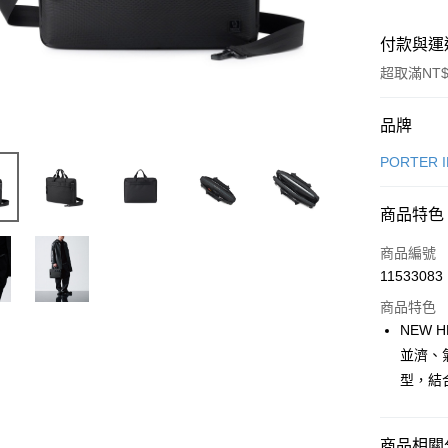
付款與運
超取滿NT$
付款方式
品牌
信用卡一
PORTER 
信用卡分
商品特色
6 期 
商品編號
合作金
LINE Pay
11533083
華南商
Apple Pay
上海商
商品特色
國泰世
NEW
街口支付
臺灣中
並濟、
匯豐（
悠遊付
型，結
聯邦商
元大商
Google Pa
玉山商
商品相關分