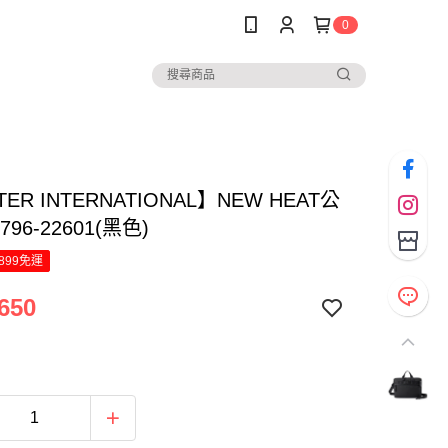
0
ER INTERNATIONAL】NEW HEAT公
796-22601(黑色)
899免運
650