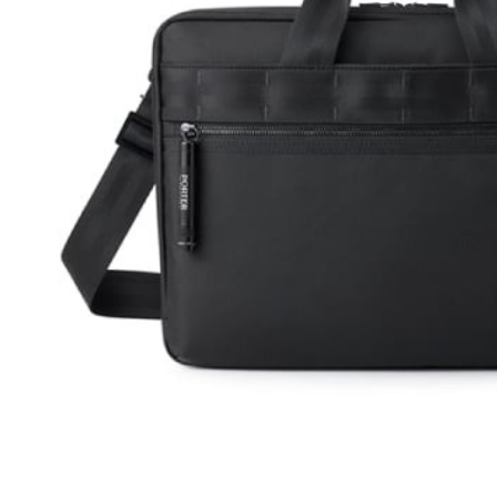
是否繳費成
京站台北店
用，由本
付客戶支
請自備購
3.完整用
免運費
【注意事
１．透過由
交易，需
求債權轉
２．關於
https://aft
３．未成
「AFTE
任。
４．使用「
即時審查
結果請求
５．嚴禁
形，恩沛
動。