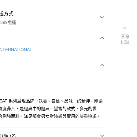
送方式
899免運
清除
紀錄
次付款
INTERNATIONAL
期付款
0 利率 每期
NT$1,108
21家銀行
庫商業銀行
第一商業銀行
業銀行
彰化商業銀行
業儲蓄銀行
台北富邦商業銀行
華商業銀行
兆豐國際商業銀行
 HEAT 系列展現品牌「執著、自信、品味」的精神，剛柔
小企業銀行
台中商業銀行
氣度非凡，是經典中的經典。豐富的款式、多元的袋
台灣）商業銀行
華泰商業銀行
合剛強面料，滿足都會男女對時尚與實用的雙重追求。
業銀行
遠東國際商業銀行
業銀行
永豐商業銀行
y
業銀行
星展（台灣）商業銀行
類 (2)