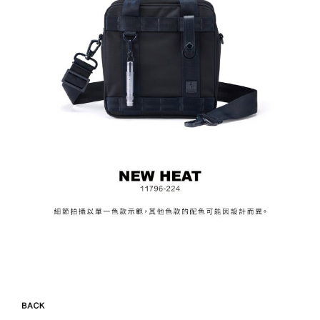
３．安心：先確認商品／服務後，再付款。
付款後全家取貨
【繳款方式說明】
1.分期款項不併入電信帳單，「大哥付你分期」於每月結算日後寄送繳費提
每筆NT$70，滿NT$899(含以上)免運費
【「AFTEE先享後付」結帳流程】
醒簡訊。
１．於結帳方式選擇「AFTEE先享後付」後，將跳轉至「AFTEE先享後付」
2.透過簡訊連結打開帳單後，可選擇「超商條碼／台灣大直營門市／銀行轉
付款後7-11取貨
結帳頁面，進行簡訊認證並確認金額後，即可完成結帳。
帳／街口支付／iPASS MONEY」等通路繳費。
２．訂單成立數日內，您將收到繳費通知簡訊。
每筆NT$70，滿NT$899(含以上)免運費
３．收到繳費通知簡訊後14天內，點擊此簡訊中的連結，可透過四大超商／
【注意事項】
ATM／網路銀行／等多元方式進行付款，方視為交易完成。
宅配
1.本服務係由「台灣大哥大股份有限公司」（以下簡稱本公司）所提供，讓
※ 請注意：結帳手續完成當下不需立刻繳費，但若您需要取消訂單，請聯絡
用戶於交易時，得透過本服務購買商品或服務，並由商店將買賣／分期付款
每筆NT$100，滿NT$1,000(含以上)免運費
購買商品的店家。未經商家同意取消之訂單仍視為有效，需透過AFTEE先享
買賣價金債權讓與本公司後，依約使用本公司帳單繳交帳款。
後付繳納相關費用。
2.基於同意付款使用「大哥付你分期」之契約關係目的，商店將以您的個人
京站台北店客服中心(1F星巴克旁) 即日起不提供京站紙袋，取件時
※ 交易是否成功請以「AFTEE先享後付 」之結帳頁面顯示為準，若有關於
資料（包含姓名、電話或地址）提供予台灣大哥大進項蒐集、處理及利用，
是否繳費成功／繳費後需取消欲退款等相關疑問，請聯繫「AFTEE先享後付
請自備購物袋，若需購買紙袋可現場詢問
由本公司與您本人進行分期帳單所需資料之確認、核對及更正。
客戶支援中心」
https://netprotections.freshdesk.com/support/home
3.完整用戶服務條款，請詳閱以下連結：
https://oppay.tw/userRule
免運費
【注意事項】
１．透過由恩沛科技股份有限公司提供之「AFTEE先享後付」服務完成之交
易，需依本服務之必要範圍內提供個人資料，並將交易相關給付款項請求債
權轉讓予恩沛科技股份有限公司。
２．關於個人資料處理事宜，請瀏覽以下網址：
https://aftee.tw/terms/#terms3
３．未成年的使用者請事先徵得法定代理人或監護人之同意方可使用
「AFTEE先享後付」，若未經同意申辦者引起之損失，本公司不負相關責
任。
４．使用「AFTEE先享後付」時，將依據個別帳號之用戶狀況，依本公司即