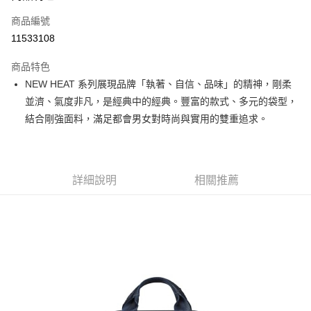
合作金庫商業銀行
第一商業銀行
LINE Pay
商品編號
華南商業銀行
彰化商業銀行
11533108
Apple Pay
上海商業儲蓄銀行
台北富邦商業銀行
國泰世華商業銀行
兆豐國際商業銀行
商品特色
街口支付
臺灣中小企業銀行
台中商業銀行
NEW HEAT 系列展現品牌「執著、自信、品味」的精神，剛柔
匯豐（台灣）商業銀行
華泰商業銀行
悠遊付
並濟、氣度非凡，是經典中的經典。豐富的款式、多元的袋型，
聯邦商業銀行
遠東國際商業銀行
元大商業銀行
永豐商業銀行
結合剛強面料，滿足都會男女對時尚與實用的雙重追求。
Google Pay
玉山商業銀行
星展（台灣）商業銀行
台新國際商業銀行
中國信託商業銀行
全盈+PAY
台灣樂天信用卡公司
大哥付你分期
詳細說明
相關推薦
相關說明
【大哥付你分期使用說明】
AFTEE先享後付
1.本服務由台灣大哥大提供，台灣大哥大用戶可立即使用無須另外申請。
2.付款方式選擇「大哥付你分期」，訂單成立後會自動跳轉到大哥付的交易
相關說明
流程，驗證手機門號後，選擇欲分期的期數、繳款截止日，確認付款後即完
【關於「AFTEE先享後付」】
成交易。
ATM付款
AFTEE先享後付是「在收到商品之後才付款」的支付方式。 讓您購物簡單
3.實際核准額度、可分期數及費用金額請依後續交易確認頁面所載為準。
便利好安心！
4.訂單成立30分鐘內，如未前往確認交易或遇審核未通過，訂單將自動取
１．簡單：不需註冊會員、不需綁卡、不需儲值。
運送方式
消。如遇「轉專審核」未通過狀況，表示未達大哥付你分期系統評分，恕無
２．便利：只要手機號碼，簡訊認證，即可結帳。
法說明評估內容。