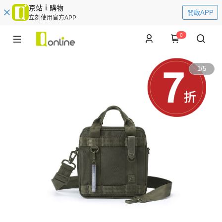
京站ｉ購物
開啟APP
立刻使用官方APP
0
1
/
5