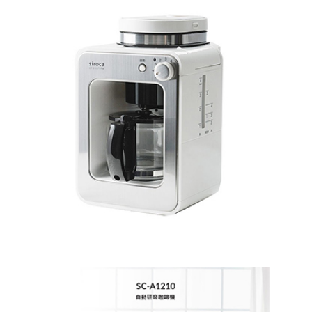
2.透過簡訊連結打開帳單後，可選擇「超商條碼／台灣大直營門市／銀行轉
京站台北店客服中心(1F星巴克旁) 即日起不提供京站紙袋，取件時
結帳頁面，進行簡訊認證並確認金額後，即可完成結帳。
帳／街口支付／iPASS MONEY」等通路繳費。
２．訂單成立數日內，您將收到繳費通知簡訊。
請自備購物袋，若需購買紙袋可現場詢問
３．收到繳費通知簡訊後14天內，點擊此簡訊中的連結，可透過四大超商／
【注意事項】
免運費
ATM／網路銀行／等多元方式進行付款，方視為交易完成。
1.本服務係由「台灣大哥大股份有限公司」（以下簡稱本公司）所提供，讓
※ 請注意：結帳手續完成當下不需立刻繳費，但若您需要取消訂單，請聯絡
用戶於交易時，得透過本服務購買商品或服務，並由商店將買賣／分期付款
購買商品的店家。未經商家同意取消之訂單仍視為有效，需透過AFTEE先享
買賣價金債權讓與本公司後，依約使用本公司帳單繳交帳款。
後付繳納相關費用。
2.基於同意付款使用「大哥付你分期」之契約關係目的，商店將以您的個人
※ 交易是否成功請以「AFTEE先享後付 」之結帳頁面顯示為準，若有關於
資料（包含姓名、電話或地址）提供予台灣大哥大進項蒐集、處理及利用，
是否繳費成功／繳費後需取消欲退款等相關疑問，請聯繫「AFTEE先享後付
由本公司與您本人進行分期帳單所需資料之確認、核對及更正。
客戶支援中心」
https://netprotections.freshdesk.com/support/home
3.完整用戶服務條款，請詳閱以下連結：
https://oppay.tw/userRule
【注意事項】
１．透過由恩沛科技股份有限公司提供之「AFTEE先享後付」服務完成之交
易，需依本服務之必要範圍內提供個人資料，並將交易相關給付款項請求債
權轉讓予恩沛科技股份有限公司。
２．關於個人資料處理事宜，請瀏覽以下網址：
https://aftee.tw/terms/#terms3
３．未成年的使用者請事先徵得法定代理人或監護人之同意方可使用
「AFTEE先享後付」，若未經同意申辦者引起之損失，本公司不負相關責
任。
４．使用「AFTEE先享後付」時，將依據個別帳號之用戶狀況，依本公司即
時審查核予不同之上限額度；若仍有額度不足之情形，本公司將視審查結果
請求用戶進行身份認證。
５．嚴禁一人註冊多個帳號或使用他人資訊註冊。若發現惡意使用之情形，
恩沛科技股份有限公司將有權停止該用戶之使用額度並採取法律行動。