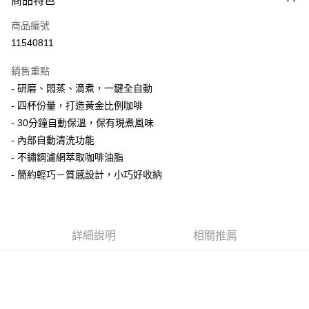
商品特色
Apple Pay
商品編號
街口支付
11540811
悠遊付
銷售重點
Google Pay
- 研磨、悶蒸、滴煮，一鍵全自動
全盈+PAY
- 四杯份量，打造黃金比例咖啡
- 30分鐘自動保溫，保有現煮風味
大哥付你分期
- 內部自動清洗功能
相關說明
- 不鏽鋼濾網萃取咖啡油脂
【大哥付你分期使用說明】
AFTEE先享後付
1.本服務由台灣大哥大提供，台灣大哥大用戶可立即使用無須另外申請。
- 簡約輕巧－質感設計，小巧好收納
2.付款方式選擇「大哥付你分期」，訂單成立後會自動跳轉到大哥付的交易
相關說明
流程，驗證手機門號後，選擇欲分期的期數、繳款截止日，確認付款後即完
【關於「AFTEE先享後付」】
成交易。
ATM付款
AFTEE先享後付是「在收到商品之後才付款」的支付方式。 讓您購物簡單
3.實際核准額度、可分期數及費用金額請依後續交易確認頁面所載為準。
便利好安心！
詳細說明
相關推薦
4.訂單成立30分鐘內，如未前往確認交易或遇審核未通過，訂單將自動取
１．簡單：不需註冊會員、不需綁卡、不需儲值。
運送方式
消。如遇「轉專審核」未通過狀況，表示未達大哥付你分期系統評分，恕無
２．便利：只要手機號碼，簡訊認證，即可結帳。
法說明評估內容。
３．安心：先確認商品／服務後，再付款。
宅配
【繳款方式說明】
1.分期款項不併入電信帳單，「大哥付你分期」於每月結算日後寄送繳費提
每筆NT$100，滿NT$1,000(含以上)免運費
【「AFTEE先享後付」結帳流程】
醒簡訊。
１．於結帳方式選擇「AFTEE先享後付」後，將跳轉至「AFTEE先享後付」