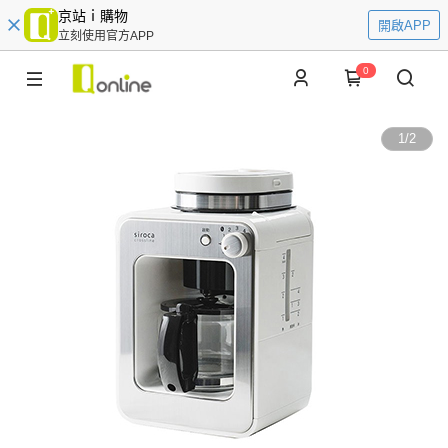
京站ｉ購物
開啟APP
立刻使用官方APP
0
1
/
2