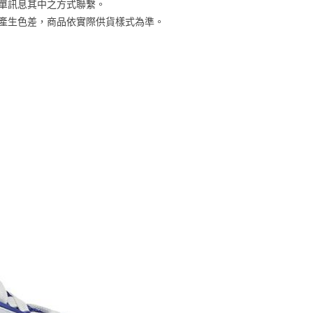
訂單訊息其中之方式聯繫。
金債權讓與本公司後，依約使用本公司帳單繳交帳款。
繳納相關費用。
00，滿NT$1,000(含以上)免運費
意付款使用「大哥付你分期」之契約關係目的，商店將以您的個人
否成功請以「AFTEE先享後付 」之結帳頁面顯示為準，若有關於
關係產生色差，商品依實際供貨樣式為準。
含姓名、電話或地址）提供予台灣大哥大進項蒐集、處理及利
功／繳費後需取消欲退款等相關疑問，請聯繫「AFTEE先享後
客服中心(1F星巴克旁) 即日起不提供京站紙袋，取件時
公司與您本人進行分期帳單所需資料之確認、核對及更正。
援中心」
https://netprotections.freshdesk.com/support/home
物袋，若需購買紙袋可現場詢問
戶服務條款，請詳閱以下連結：
https://oppay.tw/userRule
項】
恩沛科技股份有限公司提供之「AFTEE先享後付」服務完成之
依本服務之必要範圍內提供個人資料，並將交易相關給付款項請
讓予恩沛科技股份有限公司。
個人資料處理事宜，請瀏覽以下網址：
ee.tw/terms/#terms3
年的使用者請事先徵得法定代理人或監護人之同意方可使用
E先享後付」，若未經同意申辦者引起之損失，本公司不負相關責
AFTEE先享後付」時，將依據個別帳號之用戶狀況，依本公司
核予不同之上限額度；若仍有額度不足之情形，本公司將視審查
用戶進行身份認證。
一人註冊多個帳號或使用他人資訊註冊。若發現惡意使用之情
科技股份有限公司將有權停止該用戶之使用額度並採取法律行