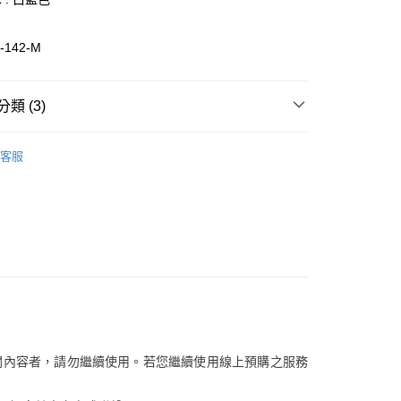
y
-142-M
分期
類 (3)
你分期使用說明】
享後付
由台灣大哥大提供，台灣大哥大用戶可立即使用無須另外申請。
/潮流
K-SWISS
式選擇「大哥付你分期」，訂單成立後會自動跳轉到大哥付的交易
客服
證手機門號後，選擇欲分期的期數、繳款截止日，確認付款後即
/潮流
【運動男鞋】
FTEE先享後付」】
。
先享後付是「在收到商品之後才付款」的支付方式。 讓您購物簡單
/潮流
准額度、可分期數及費用金額請依後續交易確認頁面所載為準。
【運動女鞋】
心！
立30分鐘內，如未前往確認交易或遇審核未通過，訂單將自動取
：不需註冊會員、不需綁卡、不需儲值。
「轉專審核」未通過狀況，表示未達大哥付你分期系統評分，恕
：只要手機號碼，簡訊認證，即可結帳。
評估內容。
：先確認商品／服務後，再付款。
式說明】
家取貨
項不併入電信帳單，「大哥付你分期」於每月結算日後寄送繳費提
EE先享後付」結帳流程】
0，滿NT$899(含以上)免運費
方式選擇「AFTEE先享後付」後，將跳轉至「AFTEE先享後
訊連結打開帳單後，可選擇「超商條碼／台灣大直營門市／銀行轉
頁面，進行簡訊認證並確認金額後，即可完成結帳。
付／iPASS MONEY」等通路繳費。
1取貨
成立數日內，您將收到繳費通知簡訊。
費通知簡訊後14天內，點擊此簡訊中的連結，可透過四大超商
0，滿NT$899(含以上)免運費
項】
關內容者，請勿繼續使用。若您繼續使用線上預購之服務
網路銀行／等多元方式進行付款，方視為交易完成。
係由「台灣大哥大股份有限公司」（以下簡稱本公司）所提供，讓
：結帳手續完成當下不需立刻繳費，但若您需要取消訂單，請聯
易時，得透過本服務購買商品或服務，並由商店將買賣／分期付
的店家。未經商家同意取消之訂單仍視為有效，需透過AFTEE