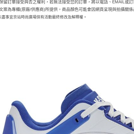
京站保留訂單接受與否之權利，若無法接受您的訂單，將以電話、EMAIL或
款買賣價
先享後付
每筆NT$1
2.基於同
※ 交易是
商品文案為專櫃(原廠/供應商)所提供，商品顏色可能會因網頁呈現與拍攝
資料（包
是否繳費成
京站台北店
未盡事宜
京站時尚廣場保有活動最終修改及解釋權。
用，由本
付客戶支
請自備購
3.完整用
免運費
【注意事
１．透過由
交易，需
求債權轉
２．關於
https://aft
３．未成
「AFTE
任。
４．使用「
即時審查
結果請求
５．嚴禁
形，恩沛
動。