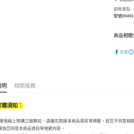
Google Pa
銷售重點
全盈+PAY
型號09491
大哥付你
相關說明
商品相關分
【大哥付
AFTEE先
1.本服務
運動/戶外
2.付款方
相關說明
分享
流程，驗
運動/戶外
【關於「A
ATM付款
完成交易
AFTEE
運動/戶外
3.實際核
便利好安
4.訂單成
１．簡單
消。如遇
２．便利
運送方式
無法說明
３．安心
說明
相關推薦
【繳款方
付款後全
1.分期款
【「AFT
醒簡訊。
每筆NT$7
１．於結帳
2.透過簡
訂購須知：
付」結帳
帳／街口支
付款後7-1
２．訂單
３．收到繳
每筆NT$7
【注意事
當您使用線上預購之服務前，請優先閱讀本商品資訊等規範。若您不同意相
／ATM／
1.本服務
※ 請注意
視為您同意本商品資訊等規範內容。
宅配
用戶於交
絡購買商品