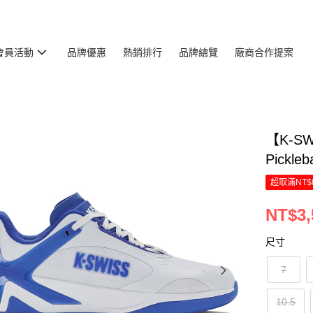
會員活動
品牌優惠
熱銷排行
品牌總覽
廠商合作提案
【K-S
Pickle
超取滿NT$
NT$3,
尺寸
7
10.5