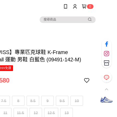
0
WISS】專業匹克球鞋 K-Frame
ball 運動 男鞋 白藍色 (09491-142-M)
899免運
580
7.5
8
8.5
9
9.5
10
11
11.5
12
12.5
13