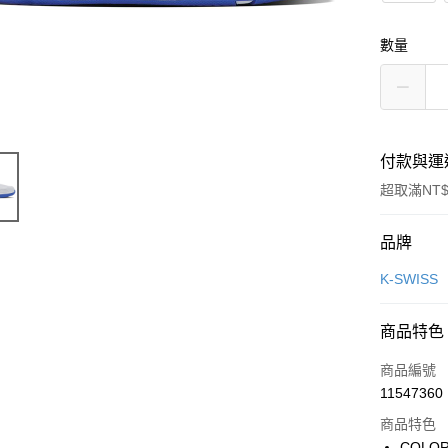
數量
付款與運
超取滿NT$
付款方式
品牌
信用卡一
K-SWISS
LINE Pay
商品特色
Apple Pay
商品編號
街口支付
11547360
商品特色
悠遊付
COLOR