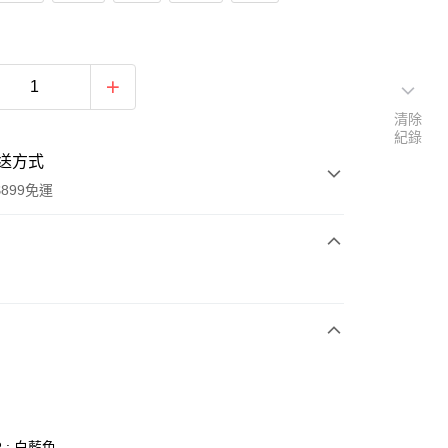
清除
紀錄
送方式
899免運
次付款
 : 白藍色