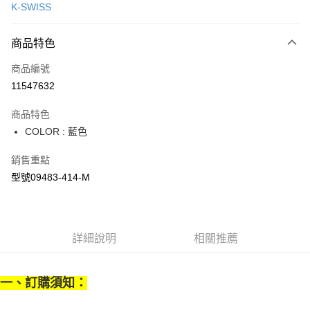
K-SWISS
LINE Pay
商品特色
Apple Pay
商品編號
街口支付
11547632
悠遊付
商品特色
Google Pay
COLOR : 藍色
全盈+PAY
銷售重點
大哥付你分期
型號09483-414-M
相關說明
【大哥付你分期使用說明】
AFTEE先享後付
1.本服務由台灣大哥大提供，台灣大哥大用戶可立即使用無須另外申請。
2.付款方式選擇「大哥付你分期」，訂單成立後會自動跳轉到大哥付的交易
相關說明
詳細說明
相關推薦
流程，驗證手機門號後，選擇欲分期的期數、繳款截止日，確認付款後即完
【關於「AFTEE先享後付」】
成交易。
ATM付款
AFTEE先享後付是「在收到商品之後才付款」的支付方式。 讓您購物簡單
3.實際核准額度、可分期數及費用金額請依後續交易確認頁面所載為準。
便利好安心！
4.訂單成立30分鐘內，如未前往確認交易或遇審核未通過，訂單將自動取
一、訂購須知：
１．簡單：不需註冊會員、不需綁卡、不需儲值。
運送方式
消。如遇「轉專審核」未通過狀況，表示未達大哥付你分期系統評分，恕無
２．便利：只要手機號碼，簡訊認證，即可結帳。
法說明評估內容。
３．安心：先確認商品／服務後，再付款。