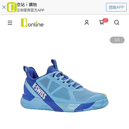
京站ｉ購物
開啟APP
立刻使用官方APP
0
1
/
1