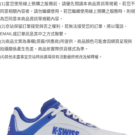
付款後全家取貨
【繳款方式說明】
(1)當您使用線上預購之服務前，請優先閱讀本商品資訊等規範。若您不
1.分期款項不併入電信帳單，「大哥付你分期」於每月結算日後寄送繳費提
每筆NT$70，滿NT$899(含以上)免運費
【「AFTEE先享後付」結帳流程】
同意相關內容者，請勿繼續使用。若您繼續使用線上預購之服務時，則視
醒簡訊。
１．於結帳方式選擇「AFTEE先享後付」後，將跳轉至「AFTEE先享後付」
為您同意本商品資訊等規範內容。
2.透過簡訊連結打開帳單後，可選擇「超商條碼／台灣大直營門市／銀行轉
付款後7-11取貨
結帳頁面，進行簡訊認證並確認金額後，即可完成結帳。
帳／街口支付／iPASS MONEY」等通路繳費。
(2)京站保留訂單接受與否之權利，若無法接受您的訂單，將以電話、
２．訂單成立數日內，您將收到繳費通知簡訊。
每筆NT$70，滿NT$899(含以上)免運費
３．收到繳費通知簡訊後14天內，點擊此簡訊中的連結，可透過四大超商／
EMAIL或訂單訊息其中之方式聯繫。
【注意事項】
ATM／網路銀行／等多元方式進行付款，方視為交易完成。
宅配
1.本服務係由「台灣大哥大股份有限公司」（以下簡稱本公司）所提供，讓
(3)商品文案為專櫃(原廠/供應商)所提供，商品顏色可能會因網頁呈現與
※ 請注意：結帳手續完成當下不需立刻繳費，但若您需要取消訂單，請聯絡
用戶於交易時，得透過本服務購買商品或服務，並由商店將買賣／分期付款
每筆NT$100，滿NT$1,000(含以上)免運費
購買商品的店家。未經商家同意取消之訂單仍視為有效，需透過AFTEE先享
拍攝關係產生色差，商品依實際供貨樣式為準。
買賣價金債權讓與本公司後，依約使用本公司帳單繳交帳款。
後付繳納相關費用。
(4)
其他未盡事宜
京站時尚廣場保有活動最終修改及解釋權。
2.基於同意付款使用「大哥付你分期」之契約關係目的，商店將以您的個人
京站台北店客服中心(1F星巴克旁) 即日起不提供京站紙袋，取件時
※ 交易是否成功請以「AFTEE先享後付 」之結帳頁面顯示為準，若有關於
資料（包含姓名、電話或地址）提供予台灣大哥大進項蒐集、處理及利用，
是否繳費成功／繳費後需取消欲退款等相關疑問，請聯繫「AFTEE先享後付
請自備購物袋，若需購買紙袋可現場詢問
由本公司與您本人進行分期帳單所需資料之確認、核對及更正。
客戶支援中心」
https://netprotections.freshdesk.com/support/home
3.完整用戶服務條款，請詳閱以下連結：
https://oppay.tw/userRule
免運費
【注意事項】
１．透過由恩沛科技股份有限公司提供之「AFTEE先享後付」服務完成之交
易，需依本服務之必要範圍內提供個人資料，並將交易相關給付款項請求債
權轉讓予恩沛科技股份有限公司。
２．關於個人資料處理事宜，請瀏覽以下網址：
https://aftee.tw/terms/#terms3
３．未成年的使用者請事先徵得法定代理人或監護人之同意方可使用
「AFTEE先享後付」，若未經同意申辦者引起之損失，本公司不負相關責
任。
４．使用「AFTEE先享後付」時，將依據個別帳號之用戶狀況，依本公司即