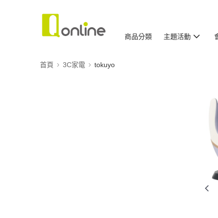
商品分類
主題活動
首頁
3C家電
tokuyo