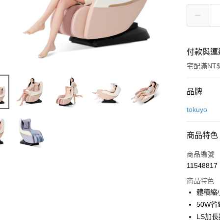
付款與運
宅配滿NT$
付款方式
品牌
信用卡一
tokuyo
信用卡分
商品特色
6 期 
商品編號
合作金
LINE Pay
11548817
華南商
Apple Pay
上海商
商品特色
國泰世
體積縮
街口支付
臺灣中
50W
匯豐（
悠遊付
LS加