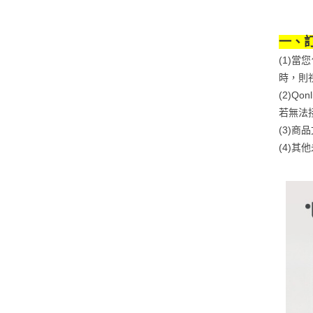
一、
(1)
時，則
(2)
若無法
(3)
(4)
其他