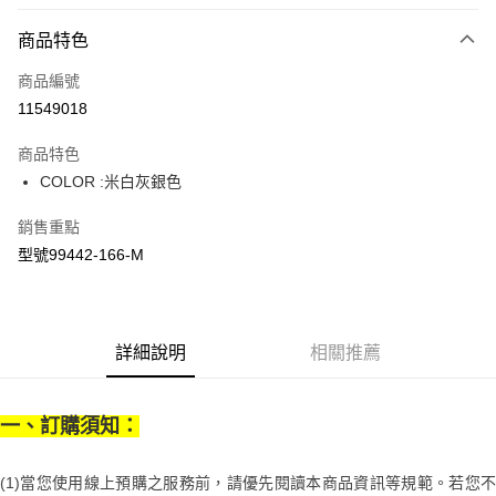
LINE Pay
商品特色
Apple Pay
商品編號
街口支付
11549018
悠遊付
商品特色
Google Pay
COLOR :米白灰銀色
全盈+PAY
銷售重點
大哥付你分期
型號99442-166-M
相關說明
【大哥付你分期使用說明】
AFTEE先享後付
1.本服務由台灣大哥大提供，台灣大哥大用戶可立即使用無須另外申請。
2.付款方式選擇「大哥付你分期」，訂單成立後會自動跳轉到大哥付的交易
相關說明
詳細說明
相關推薦
流程，驗證手機門號後，選擇欲分期的期數、繳款截止日，確認付款後即完
【關於「AFTEE先享後付」】
成交易。
ATM付款
AFTEE先享後付是「在收到商品之後才付款」的支付方式。 讓您購物簡單
3.實際核准額度、可分期數及費用金額請依後續交易確認頁面所載為準。
便利好安心！
4.訂單成立30分鐘內，如未前往確認交易或遇審核未通過，訂單將自動取
一、訂購須知：
１．簡單：不需註冊會員、不需綁卡、不需儲值。
運送方式
消。如遇「轉專審核」未通過狀況，表示未達大哥付你分期系統評分，恕無
２．便利：只要手機號碼，簡訊認證，即可結帳。
法說明評估內容。
３．安心：先確認商品／服務後，再付款。
付款後全家取貨
【繳款方式說明】
(1)當您使用線上預購之服務前，請優先閱讀本商品資訊等規範。若您不