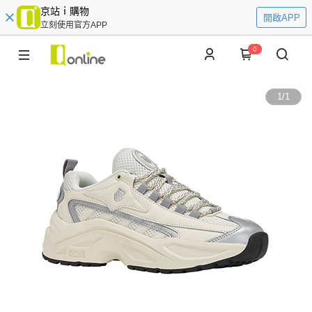
京站ｉ購物
開啟APP
立刻使用官方APP
0
1
/
1