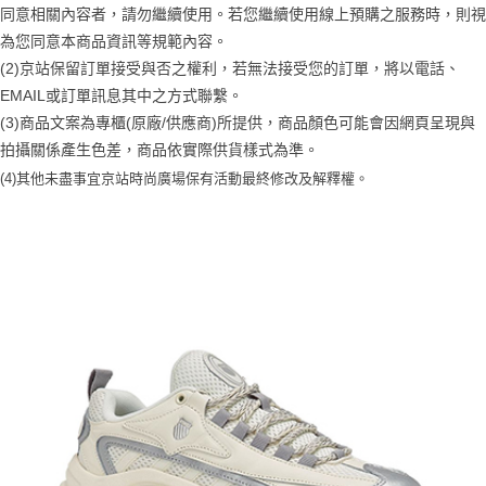
1.分期款項不併入電信帳單，「大哥付你分期」於每月結算日後寄送繳費提
每筆NT$70，滿NT$899(含以上)免運費
【「AFTEE先享後付」結帳流程】
同意相關內容者，請勿繼續使用。若您繼續使用線上預購之服務時，則視
醒簡訊。
１．於結帳方式選擇「AFTEE先享後付」後，將跳轉至「AFTEE先享後付」
2.透過簡訊連結打開帳單後，可選擇「超商條碼／台灣大直營門市／銀行轉
為您同意本商品資訊等規範內容。
付款後7-11取貨
結帳頁面，進行簡訊認證並確認金額後，即可完成結帳。
帳／街口支付／iPASS MONEY」等通路繳費。
(2)京站保留訂單接受與否之權利，若無法接受您的訂單，將以電話、
２．訂單成立數日內，您將收到繳費通知簡訊。
每筆NT$70，滿NT$899(含以上)免運費
３．收到繳費通知簡訊後14天內，點擊此簡訊中的連結，可透過四大超商／
EMAIL或訂單訊息其中之方式聯繫。
【注意事項】
ATM／網路銀行／等多元方式進行付款，方視為交易完成。
宅配
1.本服務係由「台灣大哥大股份有限公司」（以下簡稱本公司）所提供，讓
(3)商品文案為專櫃(原廠/供應商)所提供，商品顏色可能會因網頁呈現與
※ 請注意：結帳手續完成當下不需立刻繳費，但若您需要取消訂單，請聯絡
用戶於交易時，得透過本服務購買商品或服務，並由商店將買賣／分期付款
每筆NT$100，滿NT$1,000(含以上)免運費
購買商品的店家。未經商家同意取消之訂單仍視為有效，需透過AFTEE先享
拍攝關係產生色差，商品依實際供貨樣式為準。
買賣價金債權讓與本公司後，依約使用本公司帳單繳交帳款。
後付繳納相關費用。
2.基於同意付款使用「大哥付你分期」之契約關係目的，商店將以您的個人
(4)
其他未盡事宜
京站時尚廣場保有活動最終修改及解釋權。
京站台北店客服中心(1F星巴克旁) 即日起不提供京站紙袋，取件時
※ 交易是否成功請以「AFTEE先享後付 」之結帳頁面顯示為準，若有關於
資料（包含姓名、電話或地址）提供予台灣大哥大進項蒐集、處理及利用，
是否繳費成功／繳費後需取消欲退款等相關疑問，請聯繫「AFTEE先享後付
請自備購物袋，若需購買紙袋可現場詢問
由本公司與您本人進行分期帳單所需資料之確認、核對及更正。
客戶支援中心」
https://netprotections.freshdesk.com/support/home
3.完整用戶服務條款，請詳閱以下連結：
https://oppay.tw/userRule
免運費
【注意事項】
１．透過由恩沛科技股份有限公司提供之「AFTEE先享後付」服務完成之交
易，需依本服務之必要範圍內提供個人資料，並將交易相關給付款項請求債
權轉讓予恩沛科技股份有限公司。
２．關於個人資料處理事宜，請瀏覽以下網址：
https://aftee.tw/terms/#terms3
３．未成年的使用者請事先徵得法定代理人或監護人之同意方可使用
「AFTEE先享後付」，若未經同意申辦者引起之損失，本公司不負相關責
任。
４．使用「AFTEE先享後付」時，將依據個別帳號之用戶狀況，依本公司即
時審查核予不同之上限額度；若仍有額度不足之情形，本公司將視審查結果
請求用戶進行身份認證。