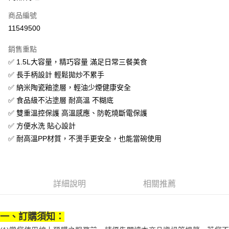
商品編號
街口支付
11549500
悠遊付
銷售重點
Google Pay
✅ 1.5L大容量，精巧容量 滿足日常三餐美食
全盈+PAY
✅ 長手柄設計 輕鬆拋炒不累手
✅ 納米陶瓷釉塗層，輕油少煙健康安全
大哥付你分期
✅ 食品級不沾塗層 耐高溫 不糊底
相關說明
✅ 雙重溫控保護 高溫感應、防乾燒斷電保護
【大哥付你分期使用說明】
AFTEE先享後付
1.本服務由台灣大哥大提供，台灣大哥大用戶可立即使用無須另外申請。
✅ 方便水洗 貼心設計
2.付款方式選擇「大哥付你分期」，訂單成立後會自動跳轉到大哥付的交易
相關說明
✅ 耐高溫PP材質，不燙手更安全，也能當碗使用
流程，驗證手機門號後，選擇欲分期的期數、繳款截止日，確認付款後即完
【關於「AFTEE先享後付」】
成交易。
ATM付款
AFTEE先享後付是「在收到商品之後才付款」的支付方式。 讓您購物簡單
3.實際核准額度、可分期數及費用金額請依後續交易確認頁面所載為準。
便利好安心！
4.訂單成立30分鐘內，如未前往確認交易或遇審核未通過，訂單將自動取
１．簡單：不需註冊會員、不需綁卡、不需儲值。
運送方式
消。如遇「轉專審核」未通過狀況，表示未達大哥付你分期系統評分，恕無
詳細說明
相關推薦
２．便利：只要手機號碼，簡訊認證，即可結帳。
法說明評估內容。
３．安心：先確認商品／服務後，再付款。
宅配
【繳款方式說明】
1.分期款項不併入電信帳單，「大哥付你分期」於每月結算日後寄送繳費提
每筆NT$100，滿NT$1,200(含以上)免運費
【「AFTEE先享後付」結帳流程】
一、訂購須知：
醒簡訊。
１．於結帳方式選擇「AFTEE先享後付」後，將跳轉至「AFTEE先享後付」
2.透過簡訊連結打開帳單後，可選擇「超商條碼／台灣大直營門市／銀行轉