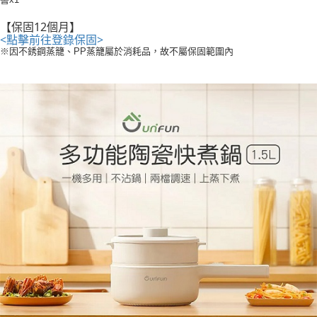
【保固12個月】
<點擊前往登錄保固>
※因不銹鋼蒸籠、PP蒸籠屬於消耗品，故不屬保固範圍內