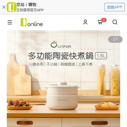
京站ｉ購物
開啟APP
立刻使用官方APP
0
1
/
7