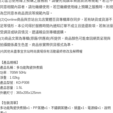
京站台北店客服中心(1F星巴克旁) 即日起不提供京站紙袋，取件時
(1)當您使用線上預購之服務前，請優先閱讀本商品資訊等規範。若您不
結帳頁面，進行簡訊認證並確認金額後，即可完成結帳。
帳／街口支付／iPASS MONEY」等通路繳費。
２．訂單成立數日內，您將收到繳費通知簡訊。
請自備購物袋，若需購買紙袋可現場詢問
同意相關內容者，請勿繼續使用。若您繼續使用線上預購之服務時，則視
３．收到繳費通知簡訊後14天內，點擊此簡訊中的連結，可透過四大超商／
【注意事項】
為您同意本商品資訊等規範內容。
免運費
ATM／網路銀行／等多元方式進行付款，方視為交易完成。
1.本服務係由「台灣大哥大股份有限公司」（以下簡稱本公司）所提供，讓
※ 請注意：結帳手續完成當下不需立刻繳費，但若您需要取消訂單，請聯絡
(2)Qonline商品與京站台北店實體百貨專櫃庫存同步，若有缺貨或貨源不
用戶於交易時，得透過本服務購買商品或服務，並由商店將買賣／分期付款
購買商品的店家。未經商家同意取消之訂單仍視為有效，需透過AFTEE先享
足等情形，本公司得於服務時間內通知訂單不成立且退還款項，若無法接
買賣價金債權讓與本公司後，依約使用本公司帳單繳交帳款。
後付繳納相關費用。
2.基於同意付款使用「大哥付你分期」之契約關係目的，商店將以您的個人
受調貨或缺貨情況，建議親自到專櫃選購。
※ 交易是否成功請以「AFTEE先享後付 」之結帳頁面顯示為準，若有關於
資料（包含姓名、電話或地址）提供予台灣大哥大進項蒐集、處理及利用，
是否繳費成功／繳費後需取消欲退款等相關疑問，請聯繫「AFTEE先享後付
(3)商品文案為專櫃(原廠/供應商)所提供，商品顏色可能會因網頁呈現與
由本公司與您本人進行分期帳單所需資料之確認、核對及更正。
客戶支援中心」
https://netprotections.freshdesk.com/support/home
3.完整用戶服務條款，請詳閱以下連結：
https://oppay.tw/userRule
拍攝關係產生色差，商品依實際供貨樣式為準。
【注意事項】
(4)
其他未盡事宜
京站時尚廣場保有活動最終修改及解釋權
１．透過由恩沛科技股份有限公司提供之「AFTEE先享後付」服務完成之交
易，需依本服務之必要範圍內提供個人資料，並將交易相關給付款項請求債
【產品規格】
權轉讓予恩沛科技股份有限公司。
產品名稱：多功能陶瓷快煮鍋
２．關於個人資料處理事宜，請瀏覽以下網址：
功率 : 700W 50Hz
https://aftee.tw/terms/#terms3
淨重 : 1.02kg
３．未成年的使用者請事先徵得法定代理人或監護人之同意方可使用
「AFTEE先享後付」，若未經同意申辦者引起之損失，本公司不負相關責
產品型號 : KD-P008
任。
產品容量 : 1.5L
４．使用「AFTEE先享後付」時，將依據個別帳號之用戶狀況，依本公司即
外觀尺寸 : 365x205x125mm
時審查核予不同之上限額度；若仍有額度不足之情形，本公司將視審查結果
請求用戶進行身份認證。
【包裝清單】
５．嚴禁一人註冊多個帳號或使用他人資訊註冊。若發現惡意使用之情形，
多功能陶瓷快煮鍋x1、PP蒸籠x1、不鏽鋼蒸籠x1、鍋蓋x1、電源線x1、說明
恩沛科技股份有限公司將有權停止該用戶之使用額度並採取法律行動。
書x1