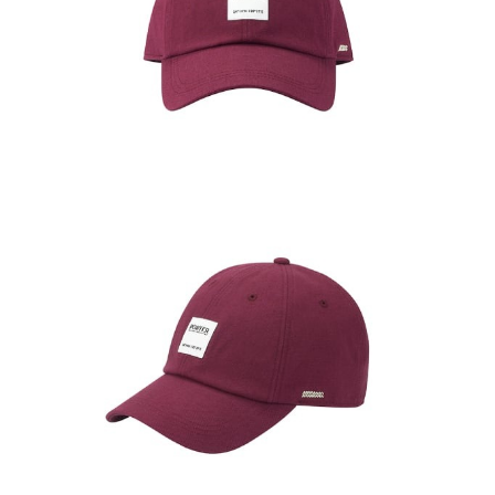
２．訂單成立數日內，您將收到繳費通知簡訊。
每筆NT$70，滿NT$899(含以上)免運費
３．收到繳費通知簡訊後14天內，點擊此簡訊中的連結，可透過四大超商／
【注意事項】
ATM／網路銀行／等多元方式進行付款，方視為交易完成。
宅配
1.本服務係由「台灣大哥大股份有限公司」（以下簡稱本公司）所提供，讓
※ 請注意：結帳手續完成當下不需立刻繳費，但若您需要取消訂單，請聯絡
用戶於交易時，得透過本服務購買商品或服務，並由商店將買賣／分期付款
每筆NT$100，滿NT$1,000(含以上)免運費
購買商品的店家。未經商家同意取消之訂單仍視為有效，需透過AFTEE先享
買賣價金債權讓與本公司後，依約使用本公司帳單繳交帳款。
後付繳納相關費用。
2.基於同意付款使用「大哥付你分期」之契約關係目的，商店將以您的個人
京站台北店客服中心(1F星巴克旁) 即日起不提供京站紙袋，取件時
※ 交易是否成功請以「AFTEE先享後付 」之結帳頁面顯示為準，若有關於
資料（包含姓名、電話或地址）提供予台灣大哥大進項蒐集、處理及利用，
是否繳費成功／繳費後需取消欲退款等相關疑問，請聯繫「AFTEE先享後付
請自備購物袋，若需購買紙袋可現場詢問
由本公司與您本人進行分期帳單所需資料之確認、核對及更正。
客戶支援中心」
https://netprotections.freshdesk.com/support/home
3.完整用戶服務條款，請詳閱以下連結：
https://oppay.tw/userRule
免運費
【注意事項】
１．透過由恩沛科技股份有限公司提供之「AFTEE先享後付」服務完成之交
易，需依本服務之必要範圍內提供個人資料，並將交易相關給付款項請求債
權轉讓予恩沛科技股份有限公司。
２．關於個人資料處理事宜，請瀏覽以下網址：
https://aftee.tw/terms/#terms3
３．未成年的使用者請事先徵得法定代理人或監護人之同意方可使用
「AFTEE先享後付」，若未經同意申辦者引起之損失，本公司不負相關責
任。
４．使用「AFTEE先享後付」時，將依據個別帳號之用戶狀況，依本公司即
時審查核予不同之上限額度；若仍有額度不足之情形，本公司將視審查結果
請求用戶進行身份認證。
５．嚴禁一人註冊多個帳號或使用他人資訊註冊。若發現惡意使用之情形，
恩沛科技股份有限公司將有權停止該用戶之使用額度並採取法律行動。