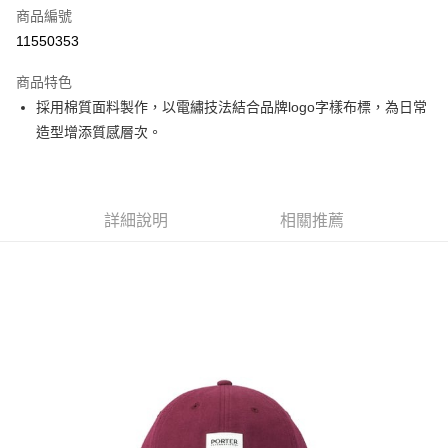
商品編號
街口支付
11550353
悠遊付
商品特色
Google Pay
採用棉質面料製作，以電繡技法結合品牌logo字樣布標，為日常
全盈+PAY
造型增添質感層次。
大哥付你分期
相關說明
【大哥付你分期使用說明】
詳細說明
相關推薦
AFTEE先享後付
1.本服務由台灣大哥大提供，台灣大哥大用戶可立即使用無須另外申請。
2.付款方式選擇「大哥付你分期」，訂單成立後會自動跳轉到大哥付的交易
相關說明
流程，驗證手機門號後，選擇欲分期的期數、繳款截止日，確認付款後即完
【關於「AFTEE先享後付」】
成交易。
ATM付款
AFTEE先享後付是「在收到商品之後才付款」的支付方式。 讓您購物簡單
3.實際核准額度、可分期數及費用金額請依後續交易確認頁面所載為準。
便利好安心！
4.訂單成立30分鐘內，如未前往確認交易或遇審核未通過，訂單將自動取
１．簡單：不需註冊會員、不需綁卡、不需儲值。
運送方式
消。如遇「轉專審核」未通過狀況，表示未達大哥付你分期系統評分，恕無
２．便利：只要手機號碼，簡訊認證，即可結帳。
法說明評估內容。
３．安心：先確認商品／服務後，再付款。
付款後全家取貨
【繳款方式說明】
1.分期款項不併入電信帳單，「大哥付你分期」於每月結算日後寄送繳費提
每筆NT$70，滿NT$899(含以上)免運費
【「AFTEE先享後付」結帳流程】
醒簡訊。
１．於結帳方式選擇「AFTEE先享後付」後，將跳轉至「AFTEE先享後付」
2.透過簡訊連結打開帳單後，可選擇「超商條碼／台灣大直營門市／銀行轉
付款後7-11取貨
結帳頁面，進行簡訊認證並確認金額後，即可完成結帳。
帳／街口支付／iPASS MONEY」等通路繳費。