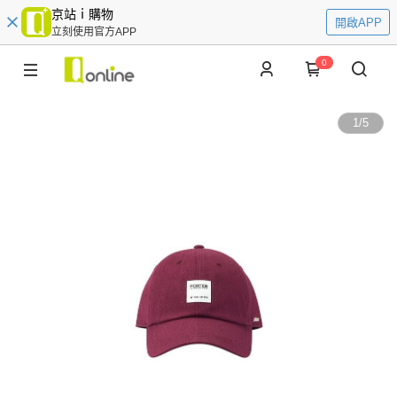
京站ｉ購物
開啟APP
立刻使用官方APP
0
1
/
5