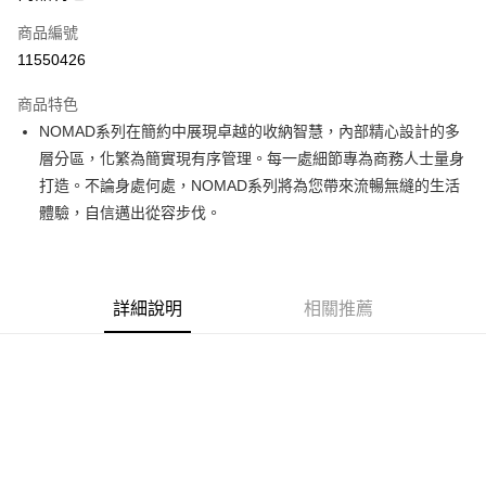
合作金庫商業銀行
第一商業銀行
LINE Pay
商品編號
華南商業銀行
彰化商業銀行
11550426
Apple Pay
上海商業儲蓄銀行
台北富邦商業銀行
國泰世華商業銀行
兆豐國際商業銀行
商品特色
街口支付
臺灣中小企業銀行
台中商業銀行
NOMAD系列在簡約中展現卓越的收納智慧，內部精心設計的多
匯豐（台灣）商業銀行
華泰商業銀行
悠遊付
層分區，化繁為簡實現有序管理。每一處細節專為商務人士量身
聯邦商業銀行
遠東國際商業銀行
元大商業銀行
永豐商業銀行
打造。不論身處何處，NOMAD系列將為您帶來流暢無縫的生活
Google Pay
玉山商業銀行
星展（台灣）商業銀行
體驗，自信邁出從容步伐。
台新國際商業銀行
中國信託商業銀行
全盈+PAY
台灣樂天信用卡公司
大哥付你分期
相關說明
詳細說明
相關推薦
【大哥付你分期使用說明】
AFTEE先享後付
1.本服務由台灣大哥大提供，台灣大哥大用戶可立即使用無須另外申請。
2.付款方式選擇「大哥付你分期」，訂單成立後會自動跳轉到大哥付的交易
相關說明
流程，驗證手機門號後，選擇欲分期的期數、繳款截止日，確認付款後即完
【關於「AFTEE先享後付」】
成交易。
ATM付款
AFTEE先享後付是「在收到商品之後才付款」的支付方式。 讓您購物簡單
3.實際核准額度、可分期數及費用金額請依後續交易確認頁面所載為準。
便利好安心！
4.訂單成立30分鐘內，如未前往確認交易或遇審核未通過，訂單將自動取
１．簡單：不需註冊會員、不需綁卡、不需儲值。
運送方式
消。如遇「轉專審核」未通過狀況，表示未達大哥付你分期系統評分，恕無
２．便利：只要手機號碼，簡訊認證，即可結帳。
法說明評估內容。