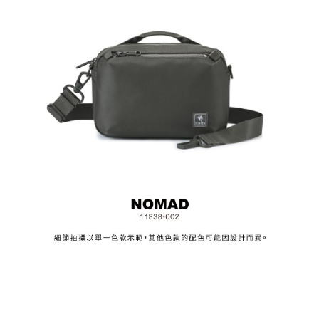
３．安心：先確認商品／服務後，再付款。
付款後全家取貨
【繳款方式說明】
1.分期款項不併入電信帳單，「大哥付你分期」於每月結算日後寄送繳費提
每筆NT$70，滿NT$1,000(含以上)免運費
【「AFTEE先享後付」結帳流程】
醒簡訊。
１．於結帳方式選擇「AFTEE先享後付」後，將跳轉至「AFTEE先享後付」
2.透過簡訊連結打開帳單後，可選擇「超商條碼／台灣大直營門市／銀行轉
付款後7-11取貨
結帳頁面，進行簡訊認證並確認金額後，即可完成結帳。
帳／街口支付／iPASS MONEY」等通路繳費。
２．訂單成立數日內，您將收到繳費通知簡訊。
每筆NT$70，滿NT$1,000(含以上)免運費
３．收到繳費通知簡訊後14天內，點擊此簡訊中的連結，可透過四大超商／
【注意事項】
ATM／網路銀行／等多元方式進行付款，方視為交易完成。
宅配
1.本服務係由「台灣大哥大股份有限公司」（以下簡稱本公司）所提供，讓
※ 請注意：結帳手續完成當下不需立刻繳費，但若您需要取消訂單，請聯絡
用戶於交易時，得透過本服務購買商品或服務，並由商店將買賣／分期付款
每筆NT$100，滿NT$1,200(含以上)免運費
購買商品的店家。未經商家同意取消之訂單仍視為有效，需透過AFTEE先享
買賣價金債權讓與本公司後，依約使用本公司帳單繳交帳款。
後付繳納相關費用。
2.基於同意付款使用「大哥付你分期」之契約關係目的，商店將以您的個人
京站台北店客服中心(1F星巴克旁) 即日起不提供京站紙袋，取件時
※ 交易是否成功請以「AFTEE先享後付 」之結帳頁面顯示為準，若有關於
資料（包含姓名、電話或地址）提供予台灣大哥大進項蒐集、處理及利用，
是否繳費成功／繳費後需取消欲退款等相關疑問，請聯繫「AFTEE先享後付
請自備購物袋，若需購買紙袋可現場詢問
由本公司與您本人進行分期帳單所需資料之確認、核對及更正。
客戶支援中心」
https://netprotections.freshdesk.com/support/home
3.完整用戶服務條款，請詳閱以下連結：
https://oppay.tw/userRule
免運費
【注意事項】
１．透過由恩沛科技股份有限公司提供之「AFTEE先享後付」服務完成之交
易，需依本服務之必要範圍內提供個人資料，並將交易相關給付款項請求債
權轉讓予恩沛科技股份有限公司。
２．關於個人資料處理事宜，請瀏覽以下網址：
https://aftee.tw/terms/#terms3
３．未成年的使用者請事先徵得法定代理人或監護人之同意方可使用
「AFTEE先享後付」，若未經同意申辦者引起之損失，本公司不負相關責
任。
４．使用「AFTEE先享後付」時，將依據個別帳號之用戶狀況，依本公司即