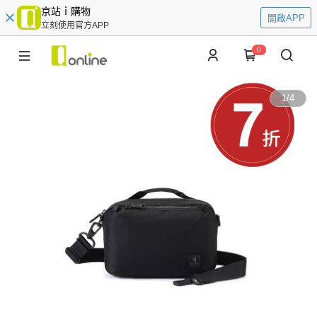
京站ｉ購物
開啟APP
立刻使用官方APP
0
1
/
4