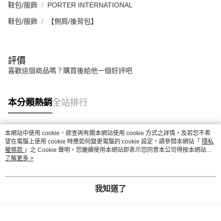
鞋包/服飾
PORTER INTERNATIONAL
鞋包/服飾
【側肩/後背包】
評價
喜歡這個商品嗎？購買後給他一個好評吧
本分類熱銷
全站排行
本網站中使用 cookie，欲查詢有關本網站使用 cookie 方式之詳情，及若您不希
熱門標籤
望在電腦上使用 cookie 時應如何變更電腦的 cookie 設定，請參閱本網站「
隱私
權條款
」之 Cookie 聲明。您繼續使用本網站即表示您同意本公司得按本網站使
用條款之 Cookie 聲明使用 cookie。
了解更多 >
我知道了