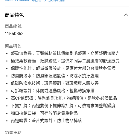
信用卡分期付款
6 期 0 利率 每期
NT$581
21家銀行
商品特色
合作金庫商業銀行
第一商業銀行
LINE Pay
商品編號
華南商業銀行
彰化商業銀行
11550852
Apple Pay
上海商業儲蓄銀行
台北富邦商業銀行
國泰世華商業銀行
兆豐國際商業銀行
商品特色
街口支付
臺灣中小企業銀行
台中商業銀行
輕盈無負擔：天鵝絨材質比傳統刷毛輕薄，穿著舒適無壓力
匯豐（台灣）商業銀行
華泰商業銀行
悠遊付
極致柔軟舒適：細膩觸感，提供如同第二層肌膚的舒適感受
聯邦商業銀行
遠東國際商業銀行
元大商業銀行
永豐商業銀行
保暖性能佳：輕量微暖設計，足應付大部分台灣秋冬氣候
Google Pay
玉山商業銀行
星展（台灣）商業銀行
防風防潑水：防風鎖溫透氣佳，防潑水抗汙處理
台新國際商業銀行
中國信託商業銀行
全盈+PAY
低碳防潑水技術：環保藥劑，對環境與人體友善
台灣樂天信用卡公司
可拆帽設計：休閒或運動風格，輕鬆轉換穿搭
大哥付你分期
高CP值選擇：時尚兼具功能，物超所值，是秋冬必備單品
相關說明
下擺抽繩：內裡雙側下擺伸縮抽繩，可依需求調整鬆緊度
【大哥付你分期使用說明】
AFTEE先享後付
1.本服務由台灣大哥大提供，台灣大哥大用戶可立即使用無須另外申請。
胸口拉鍊口袋：可存放隨身貴重物品
2.付款方式選擇「大哥付你分期」，訂單成立後會自動跳轉到大哥付的交易
相關說明
內裡暗袋：蓋片式設計，防止物品掉落
流程，驗證手機門號後，選擇欲分期的期數、繳款截止日，確認付款後即完
【關於「AFTEE先享後付」】
成交易。
ATM付款
AFTEE先享後付是「在收到商品之後才付款」的支付方式。 讓您購物簡單
銷售重點
3.實際核准額度、可分期數及費用金額請依後續交易確認頁面所載為準。