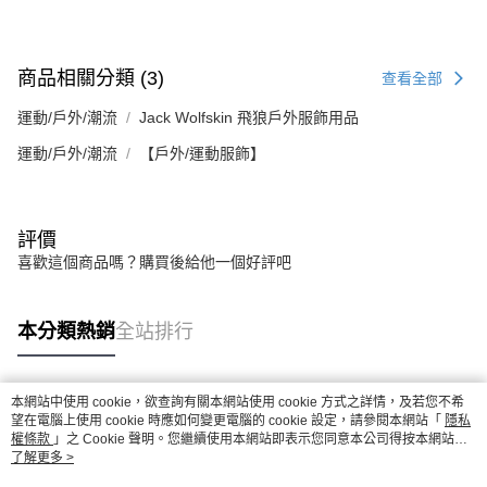
商品相關分類 (3)
查看全部
運動/戶外/潮流
Jack Wolfskin 飛狼戶外服飾用品
運動/戶外/潮流
【戶外/運動服飾】
評價
喜歡這個商品嗎？購買後給他一個好評吧
本分類熱銷
全站排行
本網站中使用 cookie，欲查詢有關本網站使用 cookie 方式之詳情，及若您不希
熱門標籤
望在電腦上使用 cookie 時應如何變更電腦的 cookie 設定，請參閱本網站「
隱私
權條款
」之 Cookie 聲明。您繼續使用本網站即表示您同意本公司得按本網站使
用條款之 Cookie 聲明使用 cookie。
了解更多 >