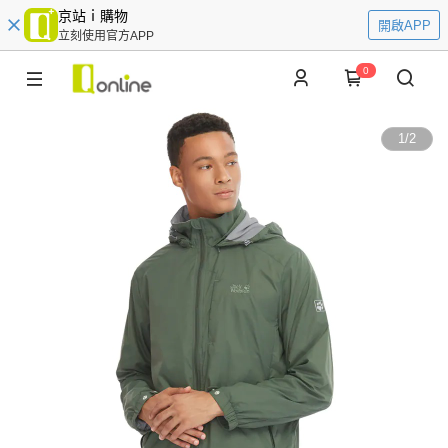
京站ｉ購物
開啟APP
立刻使用官方APP
0
1
/
2