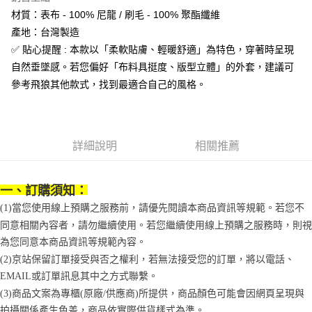
便利好安心！
4.訂單成立30分鐘內，如未前往確認交易或遇審核未通過，訂單將自動取
材質：表布 - 100% 尼龍 / 刷毛 - 100% 聚酯纖維
１．簡單：不需註冊會員、不需綁卡、不需儲值。
運送方式
消。如遇「轉專審核」未通過狀況，表示未達大哥付你分期系統評分，恕無
２．便利：只要手機號碼，簡訊認證，即可結帳。
產地：台灣製造
法說明評估內容。
３．安心：先確認商品／服務後，再付款。
付款後全家取貨
【繳款方式說明】
✅ 貼心提醒 : 本款以「柔軟貼膚、輕暖舒適」為特色，穿著時呈現
1.分期款項不併入電信帳單，「大哥付你分期」於每月結算日後寄送繳費提
每筆NT$70，滿NT$899(含以上)免運費
【「AFTEE先享後付」結帳流程】
自然垂墜感。若您偏好「布料具挺度、版型立體」的外套，建議可
醒簡訊。
１．於結帳方式選擇「AFTEE先享後付」後，將跳轉至「AFTEE先享後付」
參考飛狼其他款式，找到最適合自己的風格。
2.透過簡訊連結打開帳單後，可選擇「超商條碼／台灣大直營門市／銀行轉
付款後7-11取貨
結帳頁面，進行簡訊認證並確認金額後，即可完成結帳。
帳／街口支付／iPASS MONEY」等通路繳費。
２．訂單成立數日內，您將收到繳費通知簡訊。
每筆NT$70，滿NT$899(含以上)免運費
３．收到繳費通知簡訊後14天內，點擊此簡訊中的連結，可透過四大超商／
【注意事項】
ATM／網路銀行／等多元方式進行付款，方視為交易完成。
宅配
1.本服務係由「台灣大哥大股份有限公司」（以下簡稱本公司）所提供，讓
※ 請注意：結帳手續完成當下不需立刻繳費，但若您需要取消訂單，請聯絡
詳細說明
相關推薦
用戶於交易時，得透過本服務購買商品或服務，並由商店將買賣／分期付款
每筆NT$100，滿NT$1,000(含以上)免運費
購買商品的店家。未經商家同意取消之訂單仍視為有效，需透過AFTEE先享
買賣價金債權讓與本公司後，依約使用本公司帳單繳交帳款。
後付繳納相關費用。
2.基於同意付款使用「大哥付你分期」之契約關係目的，商店將以您的個人
京站台北店客服中心(1F星巴克旁) 即日起不提供京站紙袋，取件時
※ 交易是否成功請以「AFTEE先享後付 」之結帳頁面顯示為準，若有關於
資料（包含姓名、電話或地址）提供予台灣大哥大進項蒐集、處理及利用，
一、訂購須知：
是否繳費成功／繳費後需取消欲退款等相關疑問，請聯繫「AFTEE先享後付
請自備購物袋，若需購買紙袋可現場詢問
由本公司與您本人進行分期帳單所需資料之確認、核對及更正。
客戶支援中心」
https://netprotections.freshdesk.com/support/home
(1)當您使用線上預購之服務前，請優先閱讀本商品資訊等規範。若您不
3.完整用戶服務條款，請詳閱以下連結：
https://oppay.tw/userRule
免運費
同意相關內容者，請勿繼續使用。若您繼續使用線上預購之服務時，則視
【注意事項】
１．透過由恩沛科技股份有限公司提供之「AFTEE先享後付」服務完成之交
為您同意本商品資訊等規範內容。
易，需依本服務之必要範圍內提供個人資料，並將交易相關給付款項請求債
(2)京站保留訂單接受與否之權利，若無法接受您的訂單，將以電話、
權轉讓予恩沛科技股份有限公司。
EMAIL或訂單訊息其中之方式聯繫。
２．關於個人資料處理事宜，請瀏覽以下網址：
https://aftee.tw/terms/#terms3
(3)商品文案為專櫃(原廠/供應商)所提供，商品顏色可能會因網頁呈現與
３．未成年的使用者請事先徵得法定代理人或監護人之同意方可使用
拍攝關係產生色差，商品依實際供貨樣式為準。 