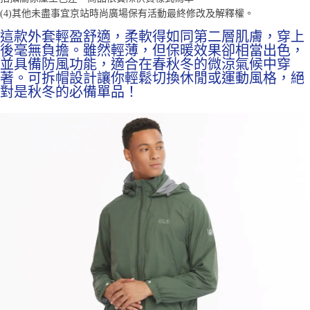
「AFTEE先享後付」，若未經同意申辦者引起之損失，本公司不負相關責
(4)
其他未盡事宜
京站時尚廣場保有活動最終修改及解釋權。
任。
４．使用「AFTEE先享後付」時，將依據個別帳號之用戶狀況，依本公司即
這款外套輕盈舒適，柔軟得如同第二層肌膚，穿上
時審查核予不同之上限額度；若仍有額度不足之情形，本公司將視審查結果
後毫無負擔。雖然輕薄，但保暖效果卻相當出色，
請求用戶進行身份認證。
並具備防風功能，適合在春秋冬的微涼氣候中穿
５．嚴禁一人註冊多個帳號或使用他人資訊註冊。若發現惡意使用之情形，
著。可拆帽設計讓你輕鬆切換休閒或運動風格，絕
恩沛科技股份有限公司將有權停止該用戶之使用額度並採取法律行動。
對是秋冬的必備單品！