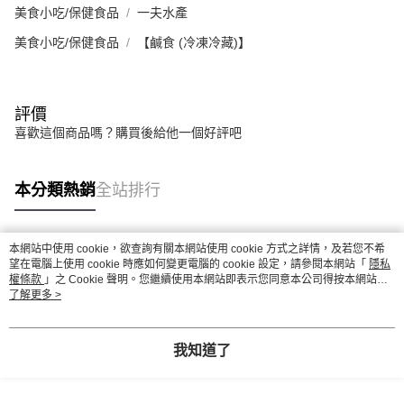
美食小吃/保健食品
一夫水產
美食小吃/保健食品
【鹹食 (冷凍冷藏)】
評價
喜歡這個商品嗎？購買後給他一個好評吧
本分類熱銷
全站排行
本網站中使用 cookie，欲查詢有關本網站使用 cookie 方式之詳情，及若您不希
熱門標籤
望在電腦上使用 cookie 時應如何變更電腦的 cookie 設定，請參閱本網站「
隱私
權條款
」之 Cookie 聲明。您繼續使用本網站即表示您同意本公司得按本網站使
用條款之 Cookie 聲明使用 cookie。
了解更多 >
我知道了