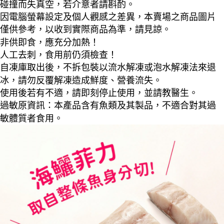
請求用戶進行身份認證。
碰撞而失真空，若介意者請斟酌。
５．嚴禁一人註冊多個帳號或使用他人資訊註冊。若發現惡意使用之情形，
因電腦螢幕設定及個人觀感之差異，本賣場之商品圖片
恩沛科技股份有限公司將有權停止該用戶之使用額度並採取法律行動。
僅供參考，以收到實際商品為準，請見諒。
非供即食，應充分加熱！
人工去刺，食用前仍須檢查！
自凍庫取出後，不拆包裝以流水解凍或泡水解凍法來退
冰，請勿反覆解凍造成鮮度、營養流失。
使用後若有不適，請即刻停止使用，並請教醫生。
過敏原資訊：本產品含有魚類及其製品，不適合對其過
敏體質者食用。