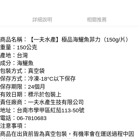
1.分期款項不併入電信帳單，「大哥付你分期」於每月結算日後寄送繳費提
每筆NT$250，滿NT$2,000(含以上)免運費
【「AFTEE先享後付」結帳流程】
醒簡訊。
１．於結帳方式選擇「AFTEE先享後付」後，將跳轉至「AFTEE先享後付」
2.透過簡訊連結打開帳單後，可選擇「超商條碼／台灣大直營門市／銀行轉
一夫水產-冷凍宅配
結帳頁面，進行簡訊認證並確認金額後，即可完成結帳。
詳細說明
相關推薦
帳／街口支付／iPASS MONEY」等通路繳費。
２．訂單成立數日內，您將收到繳費通知簡訊。
每筆NT$250，滿NT$1,800(含以上)免運費
３．收到繳費通知簡訊後14天內，點擊此簡訊中的連結，可透過四大超商／
【注意事項】
ATM／網路銀行／等多元方式進行付款，方視為交易完成。
1.本服務係由「台灣大哥大股份有限公司」（以下簡稱本公司）所提供，讓
商品名稱：【一夫水產】極品海鱺魚菲力（150g/片）
※ 請注意：結帳手續完成當下不需立刻繳費，但若您需要取消訂單，請聯絡
用戶於交易時，得透過本服務購買商品或服務，並由商店將買賣／分期付款
購買商品的店家。未經商家同意取消之訂單仍視為有效，需透過AFTEE先享
重量：150公克
買賣價金債權讓與本公司後，依約使用本公司帳單繳交帳款。
後付繳納相關費用。
產地：台灣
2.基於同意付款使用「大哥付你分期」之契約關係目的，商店將以您的個人
※ 交易是否成功請以「AFTEE先享後付 」之結帳頁面顯示為準，若有關於
資料（包含姓名、電話或地址）提供予台灣大哥大進項蒐集、處理及利用，
成分：海鱺魚
是否繳費成功／繳費後需取消欲退款等相關疑問，請聯繫「AFTEE先享後付
由本公司與您本人進行分期帳單所需資料之確認、核對及更正。
客戶支援中心」
https://netprotections.freshdesk.com/support/home
包裝方式：真空袋
3.完整用戶服務條款，請詳閱以下連結：
https://oppay.tw/userRule
保存方式：冷凍-18°C以下保存
【注意事項】
１．透過由恩沛科技股份有限公司提供之「AFTEE先享後付」服務完成之交
保存期限：24個月
易，需依本服務之必要範圍內提供個人資料，並將交易相關給付款項請求債
有效日期：標示於包裝上
權轉讓予恩沛科技股份有限公司。
責任廠商：一夫水產生技有限公司
２．關於個人資料處理事宜，請瀏覽以下網址：
https://aftee.tw/terms/#terms3
地址：台南市學甲區紅茄113-50號
３．未成年的使用者請事先徵得法定代理人或監護人之同意方可使用
電話：06-7810683
「AFTEE先享後付」，若未經同意申辦者引起之損失，本公司不負相關責
任。
注意事項：
４．使用「AFTEE先享後付」時，將依據個別帳號之用戶狀況，依本公司即
商品在出貨前皆為真空包裝，有機率會在運送過程中因
時審查核予不同之上限額度；若仍有額度不足之情形，本公司將視審查結果