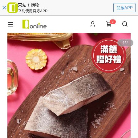
京站ｉ購物
開啟APP
立刻使用官方APP
0
1
/
7