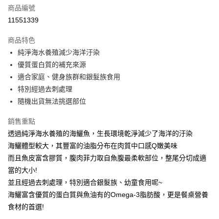
合作金庫商業銀行
第一商業銀行
LINE Pay
商品編號
華南商業銀行
彰化商業銀行
11551339
Apple Pay
上海商業儲蓄銀行
台北富邦商業銀行
國泰世華商業銀行
兆豐國際商業銀行
商品特色
街口支付
臺灣中小企業銀行
台中商業銀行
純淨海水養殖減少海洋汙染
匯豐（台灣）商業銀行
華泰商業銀行
悠遊付
優質蛋白質的補充來源
聯邦商業銀行
遠東國際商業銀行
元大商業銀行
永豐商業銀行
適合家庭、健身族群和銀髮族食用
Google Pay
玉山商業銀行
星展（台灣）商業銀行
特別經過去刺處理
台新國際商業銀行
中國信託商業銀行
全盈+PAY
隨機出貨無法挑選部位
台灣樂天信用卡公司
大哥付你分期
銷售重點
相關說明
透過純淨海水養殖的海鱺魚，生長環境乾淨減少了海洋的汙染
【大哥付你分期使用說明】
AFTEE先享後付
海鱺體型較大，其豐富的油脂分布在肉質中口感Q嫩美味
1.本服務由台灣大哥大提供，台灣大哥大用戶可立即使用無須另外申請。
2.付款方式選擇「大哥付你分期」，訂單成立後會自動跳轉到大哥付的交易
相關說明
而且魚皮富含膠質，腹肉菲力取自魚腹最柔軟部位，整尾分切成適
流程，驗證手機門號後，選擇欲分期的期數、繳款截止日，確認付款後即完
【關於「AFTEE先享後付」】
當的大小!
成交易。
ATM付款
AFTEE先享後付是「在收到商品之後才付款」的支付方式。 讓您購物簡單
並且經過去刺處理，特別適合銀髮族、幼童食用呢~
3.實際核准額度、可分期數及費用金額請依後續交易確認頁面所載為準。
便利好安心！
4.訂單成立30分鐘內，如未前往確認交易或遇審核未通過，訂單將自動取
海鱺富含優質的蛋白質與魚油有的Omega-3脂肪酸，更是餐桌營養
１．簡單：不需註冊會員、不需綁卡、不需儲值。
運送方式
消。如遇「轉專審核」未通過狀況，表示未達大哥付你分期系統評分，恕無
２．便利：只要手機號碼，簡訊認證，即可結帳。
食材的首選!
法說明評估內容。
３．安心：先確認商品／服務後，再付款。
一夫水產-冷凍7-11取貨(快速到店)
【繳款方式說明】