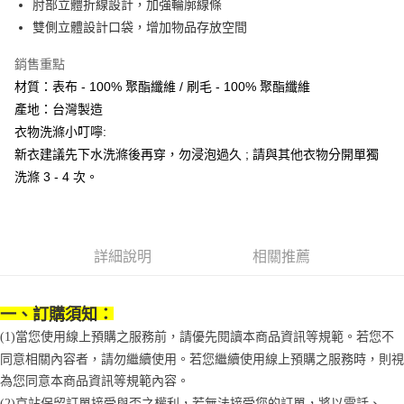
便利好安心！
肘部立體折線設計，加強輪廓線條
4.訂單成立30分鐘內，如未前往確認交易或遇審核未通過，訂單將自動取
１．簡單：不需註冊會員、不需綁卡、不需儲值。
雙側立體設計口袋，增加物品存放空間
運送方式
消。如遇「轉專審核」未通過狀況，表示未達大哥付你分期系統評分，恕無
２．便利：只要手機號碼，簡訊認證，即可結帳。
法說明評估內容。
３．安心：先確認商品／服務後，再付款。
付款後全家取貨
【繳款方式說明】
銷售重點
1.分期款項不併入電信帳單，「大哥付你分期」於每月結算日後寄送繳費提
每筆NT$70，滿NT$899(含以上)免運費
【「AFTEE先享後付」結帳流程】
材質：表布 - 100% 聚酯纖維 / 刷毛 - 100% 聚酯纖維
醒簡訊。
１．於結帳方式選擇「AFTEE先享後付」後，將跳轉至「AFTEE先享後付」
產地：台灣製造
2.透過簡訊連結打開帳單後，可選擇「超商條碼／台灣大直營門市／銀行轉
付款後7-11取貨
結帳頁面，進行簡訊認證並確認金額後，即可完成結帳。
帳／街口支付／iPASS MONEY」等通路繳費。
衣物洗滌小叮嚀:
２．訂單成立數日內，您將收到繳費通知簡訊。
每筆NT$70，滿NT$899(含以上)免運費
３．收到繳費通知簡訊後14天內，點擊此簡訊中的連結，可透過四大超商／
新衣建議先下水洗滌後再穿，勿浸泡過久 ; 請與其他衣物分開單獨
【注意事項】
ATM／網路銀行／等多元方式進行付款，方視為交易完成。
宅配
1.本服務係由「台灣大哥大股份有限公司」（以下簡稱本公司）所提供，讓
洗滌 3 - 4 次。
※ 請注意：結帳手續完成當下不需立刻繳費，但若您需要取消訂單，請聯絡
用戶於交易時，得透過本服務購買商品或服務，並由商店將買賣／分期付款
每筆NT$100，滿NT$1,000(含以上)免運費
購買商品的店家。未經商家同意取消之訂單仍視為有效，需透過AFTEE先享
買賣價金債權讓與本公司後，依約使用本公司帳單繳交帳款。
後付繳納相關費用。
2.基於同意付款使用「大哥付你分期」之契約關係目的，商店將以您的個人
京站台北店客服中心(1F星巴克旁) 即日起不提供京站紙袋，取件時
※ 交易是否成功請以「AFTEE先享後付 」之結帳頁面顯示為準，若有關於
資料（包含姓名、電話或地址）提供予台灣大哥大進項蒐集、處理及利用，
是否繳費成功／繳費後需取消欲退款等相關疑問，請聯繫「AFTEE先享後付
請自備購物袋，若需購買紙袋可現場詢問
由本公司與您本人進行分期帳單所需資料之確認、核對及更正。
詳細說明
相關推薦
客戶支援中心」
https://netprotections.freshdesk.com/support/home
3.完整用戶服務條款，請詳閱以下連結：
https://oppay.tw/userRule
免運費
【注意事項】
１．透過由恩沛科技股份有限公司提供之「AFTEE先享後付」服務完成之交
一、訂購須知：
易，需依本服務之必要範圍內提供個人資料，並將交易相關給付款項請求債
(1)當您使用線上預購之服務前，請優先閱讀本商品資訊等規範。若您不
權轉讓予恩沛科技股份有限公司。
同意相關內容者，請勿繼續使用。若您繼續使用線上預購之服務時，則視
２．關於個人資料處理事宜，請瀏覽以下網址：
https://aftee.tw/terms/#terms3
為您同意本商品資訊等規範內容。
３．未成年的使用者請事先徵得法定代理人或監護人之同意方可使用
(2)京站保留訂單接受與否之權利，若無法接受您的訂單，將以電話、