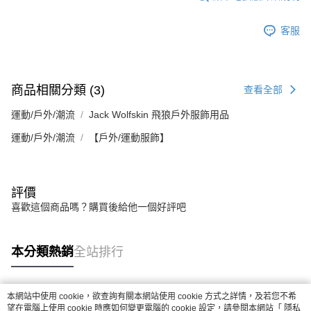
客服
商品相關分類 (3)
查看全部
運動/戶外/潮流
Jack Wolfskin 飛狼戶外服飾用品
運動/戶外/潮流
【戶外/運動服飾】
評價
喜歡這個商品嗎？購買後給他一個好評吧
本分類熱銷
全站排行
本網站中使用 cookie，欲查詢有關本網站使用 cookie 方式之詳情，及若您不希
熱門標籤
望在電腦上使用 cookie 時應如何變更電腦的 cookie 設定，請參閱本網站「
隱私