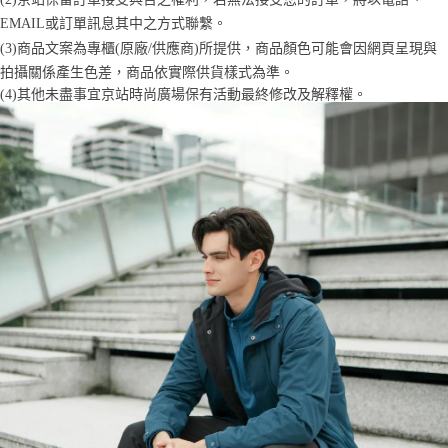
「AFTEE先享後付」，若未經同意申辦者引起之損失，本公司不負相關責
EMAIL或訂單訊息其中之方式聯繫。
任。
４．使用「AFTEE先享後付」時，將依據個別帳號之用戶狀況，依本公司即
(3)商品文案為專櫃(原廠/供應商)所提供，商品顏色可能會因網頁呈現與
時審查核予不同之上限額度；若仍有額度不足之情形，本公司將視審查結果
拍攝關係產生色差，商品依實際供貨樣式為準。 
請求用戶進行身份認證。
(4)
其他未盡事宜
京站時尚廣場保有活動最終修改及解釋權。
５．嚴禁一人註冊多個帳號或使用他人資訊註冊。若發現惡意使用之情形，
恩沛科技股份有限公司將有權停止該用戶之使用額度並採取法律行動。