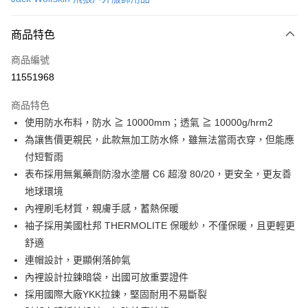
信用卡分期付款
6 期 0 利率 每期
NT$917
21家銀行
商品特色
合作金庫商業銀行
第一商業銀行
LINE Pay
商品編號
華南商業銀行
彰化商業銀行
11551968
Apple Pay
上海商業儲蓄銀行
台北富邦商業銀行
國泰世華商業銀行
兆豐國際商業銀行
商品特色
街口支付
臺灣中小企業銀行
台中商業銀行
使用防水布料，防水 ≧ 10000mm；透氣 ≧ 10000g/hrm2
匯豐（台灣）商業銀行
華泰商業銀行
悠遊付
為讓售價更親民，此款無加工防水條，雖無法當雨衣穿，但能應
聯邦商業銀行
遠東國際商業銀行
元大商業銀行
永豐商業銀行
付短暫雨
Google Pay
玉山商業銀行
星展（台灣）商業銀行
表布採用無氟藥劑防潑水塗層 C6 超潑 80/20，更安全，更友善
台新國際商業銀行
中國信託商業銀行
全盈+PAY
地球環境
台灣樂天信用卡公司
內裡刷毛材質，親膚手感，蓄熱保暖
大哥付你分期
袖子採用美國杜邦 THERMOLITE 保暖紗，不僅保暖，且更輕更
相關說明
舒適
【大哥付你分期使用說明】
AFTEE先享後付
1.本服務由台灣大哥大提供，台灣大哥大用戶可立即使用無須另外申請。
連帽設計，更顯俐落帥氣
2.付款方式選擇「大哥付你分期」，訂單成立後會自動跳轉到大哥付的交易
相關說明
內裡設計拉鍊暗袋，出國可放重要證件
流程，驗證手機門號後，選擇欲分期的期數、繳款截止日，確認付款後即完
【關於「AFTEE先享後付」】
成交易。
採用國際大廠YKK拉鍊，堅固耐用不易斷裂
ATM付款
AFTEE先享後付是「在收到商品之後才付款」的支付方式。 讓您購物簡單
3.實際核准額度、可分期數及費用金額請依後續交易確認頁面所載為準。