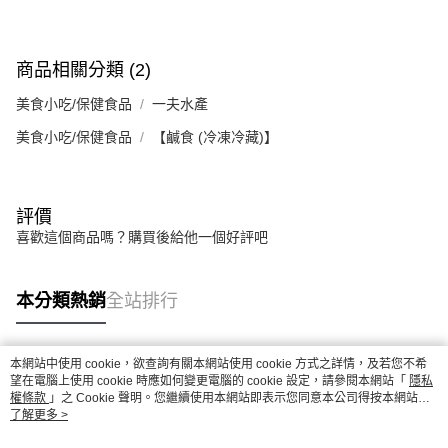
任。
４．使用「AFTEE先享後付」時，將依據個別帳號之用戶狀況，依本公司即
時審查核予不同之上限額度；若仍有額度不足之情形，本公司將視審查結果
請求用戶進行身份認證。
商品相關分類 (2)
５．嚴禁一人註冊多個帳號或使用他人資訊註冊。若發現惡意使用之情形，
恩沛科技股份有限公司將有權停止該用戶之使用額度並採取法律行動。
美食小吃/保健食品
一夫水產
美食小吃/保健食品
【鹹食 (冷凍冷藏)】
評價
喜歡這個商品嗎？購買後給他一個好評吧
本分類熱銷
全站排行
本網站中使用 cookie，欲查詢有關本網站使用 cookie 方式之詳情，及若您不希
熱門標籤
望在電腦上使用 cookie 時應如何變更電腦的 cookie 設定，請參閱本網站「
隱私
權條款
」之 Cookie 聲明。您繼續使用本網站即表示您同意本公司得按本網站使
用條款之 Cookie 聲明使用 cookie。
了解更多 >