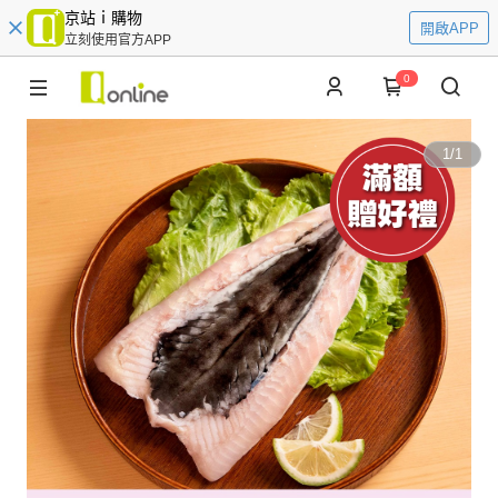
京站ｉ購物
開啟APP
立刻使用官方APP
0
1
/
1