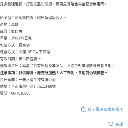
１．簡單：不需註冊會員、不需綁卡、不需儲值。
採多物種混養，打造完整生態鏈，虱目魚養殖全場全程皆無用藥。
運送方式
消。如遇「轉專審核」未通過狀況，表示未達大哥付你分期系統評分，恕無
２．便利：只要手機號碼，簡訊認證，即可結帳。
法說明評估內容。
３．安心：先確認商品／服務後，再付款。
一夫水產-冷凍7-11取貨(快速到店)
【繳款方式說明】
給予益生菌飼料餵養，讓魚蝦健康長大。
1.分期款項不併入電信帳單，「大哥付你分期」於每月結算日後寄送繳費提
每筆NT$250，滿NT$2,000(含以上)免運費
【「AFTEE先享後付」結帳流程】
產地：高雄
醒簡訊。
１．於結帳方式選擇「AFTEE先享後付」後，將跳轉至「AFTEE先享後付」
2.透過簡訊連結打開帳單後，可選擇「超商條碼／台灣大直營門市／銀行轉
成分：虱目魚
一夫水產-冷凍宅配
結帳頁面，進行簡訊認證並確認金額後，即可完成結帳。
帳／街口支付／iPASS MONEY」等通路繳費。
重量：150-179公克
２．訂單成立數日內，您將收到繳費通知簡訊。
每筆NT$250，滿NT$1,800(含以上)免運費
３．收到繳費通知簡訊後14天內，點擊此簡訊中的連結，可透過四大超商／
包裝方式：真空袋
【注意事項】
ATM／網路銀行／等多元方式進行付款，方視為交易完成。
1.本服務係由「台灣大哥大股份有限公司」（以下簡稱本公司）所提供，讓
保存方式：冷凍-18°C以下保存
※ 請注意：結帳手續完成當下不需立刻繳費，但若您需要取消訂單，請聯絡
用戶於交易時，得透過本服務購買商品或服務，並由商店將買賣／分期付款
有效日期：標示於包裝上
購買商品的店家。未經商家同意取消之訂單仍視為有效，需透過AFTEE先享
買賣價金債權讓與本公司後，依約使用本公司帳單繳交帳款。
後付繳納相關費用。
過敏原資訊：本產品含有魚類及其製品，不適合對其過敏體質者食用。
2.基於同意付款使用「大哥付你分期」之契約關係目的，商店將以您的個人
※ 交易是否成功請以「AFTEE先享後付 」之結帳頁面顯示為準，若有關於
資料（包含姓名、電話或地址）提供予台灣大哥大進項蒐集、處理及利用，
注意事項：非供即食，應充分加熱！人工去刺，食用前仍須檢查。
是否繳費成功／繳費後需取消欲退款等相關疑問，請聯繫「AFTEE先享後付
由本公司與您本人進行分期帳單所需資料之確認、核對及更正。
客戶支援中心」
https://netprotections.freshdesk.com/support/home
責任廠商：一夫水產生技有限公司
3.完整用戶服務條款，請詳閱以下連結：
https://oppay.tw/userRule
地址：台南市學甲區紅茄113-50號
【注意事項】
電話：06-7810683
１．透過由恩沛科技股份有限公司提供之「AFTEE先享後付」服務完成之交
易，需依本服務之必要範圍內提供個人資料，並將交易相關給付款項請求債
權轉讓予恩沛科技股份有限公司。
顯示電腦版詳細說明
２．關於個人資料處理事宜，請瀏覽以下網址：
https://aftee.tw/terms/#terms3
３．未成年的使用者請事先徵得法定代理人或監護人之同意方可使用
客服
「AFTEE先享後付」，若未經同意申辦者引起之損失，本公司不負相關責