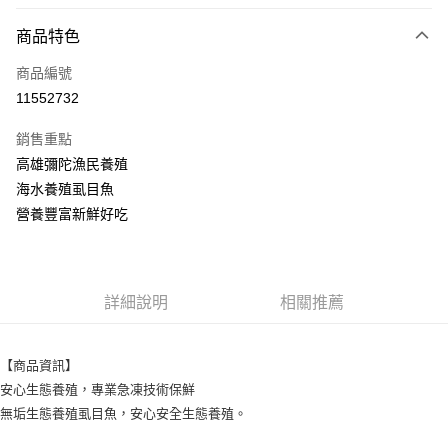
信用卡分期付款
6 期 0 利率 每期
NT$27
21家銀行
商品特色
合作金庫商業銀行
第一商業銀行
LINE Pay
商品編號
華南商業銀行
彰化商業銀行
11552732
Apple Pay
上海商業儲蓄銀行
台北富邦商業銀行
國泰世華商業銀行
兆豐國際商業銀行
銷售重點
街口支付
臺灣中小企業銀行
台中商業銀行
高雄彌陀漁民養殖
匯豐（台灣）商業銀行
華泰商業銀行
悠遊付
海水養殖虱目魚
聯邦商業銀行
遠東國際商業銀行
元大商業銀行
永豐商業銀行
營養豐富新鮮好吃
Google Pay
玉山商業銀行
星展（台灣）商業銀行
台新國際商業銀行
中國信託商業銀行
全盈+PAY
台灣樂天信用卡公司
大哥付你分期
詳細說明
相關推薦
相關說明
【大哥付你分期使用說明】
AFTEE先享後付
1.本服務由台灣大哥大提供，台灣大哥大用戶可立即使用無須另外申請。
【商品資訊】
2.付款方式選擇「大哥付你分期」，訂單成立後會自動跳轉到大哥付的交易
相關說明
安心生態養殖，專業急凍技術保鮮
流程，驗證手機門號後，選擇欲分期的期數、繳款截止日，確認付款後即完
【關於「AFTEE先享後付」】
成交易。
無垢生態養殖虱目魚，安心安全生態養殖。
ATM付款
AFTEE先享後付是「在收到商品之後才付款」的支付方式。 讓您購物簡單
3.實際核准額度、可分期數及費用金額請依後續交易確認頁面所載為準。
便利好安心！
4.訂單成立30分鐘內，如未前往確認交易或遇審核未通過，訂單將自動取