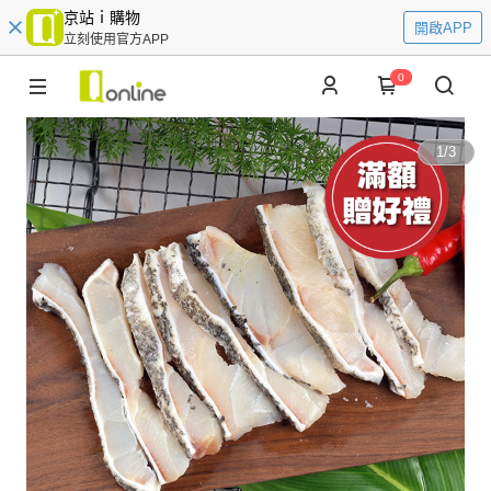
京站ｉ購物
開啟APP
立刻使用官方APP
0
1
/
3