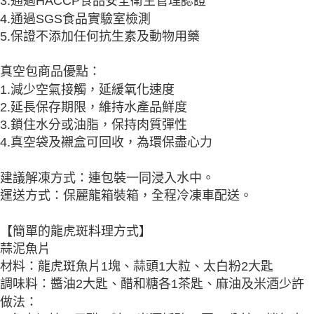
3.通過HACCP食品安全衛生管理認證
4.通過SGS食品實驗室檢測
5.保證不添加任何抗生素及動物用藥
真空包商品優點：
1.減少空氣接觸，延緩氧化速度
2.延長保存期限，維持水產品鮮度
3.鎖住水分或油脂，保持肉質彈性
4.真空袋及襯盒可回收，為環保盡心力
建議解凍方式：連包裝一同浸入水中。
運送方式：保麗龍箱裝箱，全程冷凍車配送。
【簡單的龍虎斑料理方式】
蒜泥魚片
材料：龍虎斑魚片1塊、蒜頭1大粒、太白粉2大匙
調味料：醬油2大匙、醋和糖各1茶匙、麻油及米酒少許
做法：