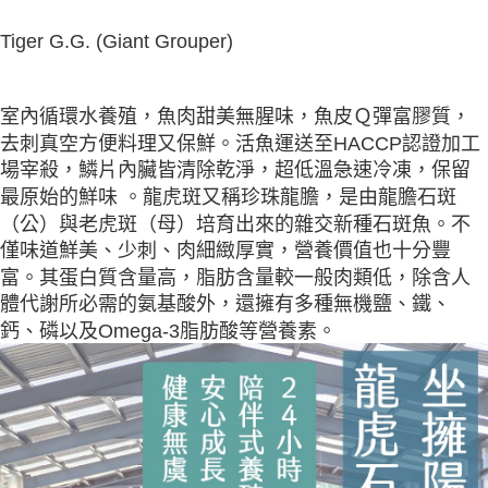
請求用戶進行身份認證。
５．嚴禁一人註冊多個帳號或使用他人資訊註冊。若發現惡意使用之情形，
Tiger G.G. (Giant Grouper)
恩沛科技股份有限公司將有權停止該用戶之使用額度並採取法律行動。
室內循環水養殖，魚肉甜美無腥味，魚皮Ｑ彈富膠質，
去刺真空方便料理又保鮮。活魚運送至HACCP認證加工
場宰殺，鱗片內臟皆清除乾淨，超低溫急速冷凍，保留
最原始的鮮味 。龍虎斑又稱珍珠龍膽，是由龍膽石斑
（公）與老虎斑（母）培育出來的雜交新種石斑魚。不
僅味道鮮美、少刺、肉細緻厚實，營養價值也十分豐
富。其蛋白質含量高，脂肪含量較一般肉類低，除含人
體代謝所必需的氨基酸外，還擁有多種無機鹽、鐵、
鈣、磷以及Omega-3脂肪酸等營養素。