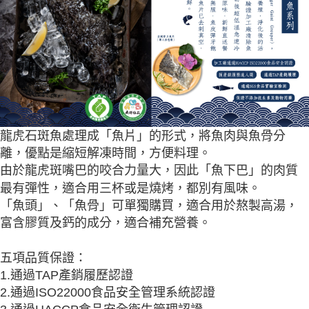
龍虎石斑魚處理成「魚片」的形式，將魚肉與魚骨分
離，優點是縮短解凍時間，方便料理。
由於龍虎斑嘴巴的咬合力量大，因此「魚下巴」的肉質
最有彈性，適合用三杯或是燒烤，都別有風味。
「魚頭」、「魚骨」可單獨購買，適合用於熬製高湯，
富含膠質及鈣的成分，適合補充營養。
五項品質保證：
1.通過TAP產銷履歷認證
2.通過ISO22000食品安全管理系統認證