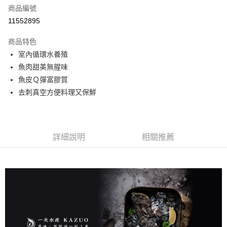
合作金庫商業銀行
第一商業銀行
LINE Pay
商品編號
華南商業銀行
彰化商業銀行
11552895
Apple Pay
上海商業儲蓄銀行
台北富邦商業銀行
國泰世華商業銀行
兆豐國際商業銀行
商品特色
街口支付
臺灣中小企業銀行
台中商業銀行
室內循環水養殖
匯豐（台灣）商業銀行
華泰商業銀行
悠遊付
魚肉甜美無腥味
聯邦商業銀行
遠東國際商業銀行
元大商業銀行
永豐商業銀行
魚皮Ｑ彈富膠質
Google Pay
玉山商業銀行
星展（台灣）商業銀行
去刺真空方便料理又保鮮
台新國際商業銀行
中國信託商業銀行
全盈+PAY
台灣樂天信用卡公司
大哥付你分期
相關說明
詳細說明
相關推薦
【大哥付你分期使用說明】
AFTEE先享後付
1.本服務由台灣大哥大提供，台灣大哥大用戶可立即使用無須另外申請。
2.付款方式選擇「大哥付你分期」，訂單成立後會自動跳轉到大哥付的交易
相關說明
流程，驗證手機門號後，選擇欲分期的期數、繳款截止日，確認付款後即完
【關於「AFTEE先享後付」】
成交易。
ATM付款
AFTEE先享後付是「在收到商品之後才付款」的支付方式。 讓您購物簡單
3.實際核准額度、可分期數及費用金額請依後續交易確認頁面所載為準。
便利好安心！
4.訂單成立30分鐘內，如未前往確認交易或遇審核未通過，訂單將自動取
１．簡單：不需註冊會員、不需綁卡、不需儲值。
運送方式
消。如遇「轉專審核」未通過狀況，表示未達大哥付你分期系統評分，恕無
２．便利：只要手機號碼，簡訊認證，即可結帳。
法說明評估內容。
３．安心：先確認商品／服務後，再付款。
一夫水產-冷凍7-11取貨(快速到店)
【繳款方式說明】