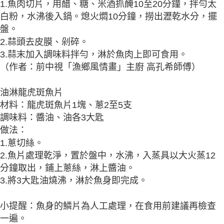
1.魚肉切片，用醋、糖、米酒抓醃10至20分鐘，拌勻太
白粉，水沸後入鍋。熄火燜10分鐘，撈出瀝乾水分，擺
盤。
2.蒜頭去皮膜、剁碎。
3.蒜末加入調味料拌勻，淋於魚肉上即可食用。
（作者：前中視「漁鄉風情畫」主廚 高孔希師傅）
油淋龍虎斑魚片
材料：龍虎斑魚片1塊、蔥2至5支
調味料：醬油、油各3大匙
做法：
1.蔥切絲。
2.魚片處理乾淨，置於盤中，水沸，入蒸具以大火蒸12
分鐘取出，鋪上蔥絲，淋上醬油。
3.將3大匙油燒沸，淋於魚身即完成。
小提醒：魚身的鱗片為人工處理，在食用前建議再檢查
一遍。