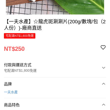
【一夫水產】☆龍虎斑涮涮片(200g/數塊/包（2
人份）)-廠商直送
宅配滿NT$1,800免運
NT$250
付款與運送方式
宅配滿NT$1,800免運
付款方式
品牌
信用卡一次付款
一夫水產
信用卡分期付款
6 期 0 利率 每期
NT$41
21家銀行
商品特色