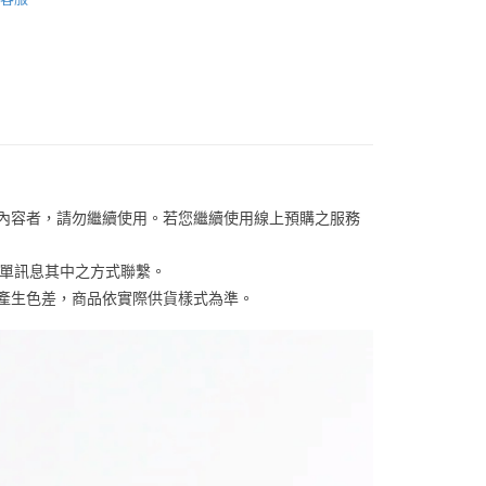
網路銀行／等多元方式進行付款，方視為交易完成。
/潮流
【戶外/運動服飾】
係由「台灣大哥大股份有限公司」（以下簡稱本公司）所提供，讓
：結帳手續完成當下不需立刻繳費，但若您需要取消訂單，請聯
易時，得透過本服務購買商品或服務，並由商店將買賣／分期付
的店家。未經商家同意取消之訂單仍視為有效，需透過AFTEE
【服飾】
金債權讓與本公司後，依約使用本公司帳單繳交帳款。
繳納相關費用。
00，滿NT$1,000(含以上)免運費
意付款使用「大哥付你分期」之契約關係目的，商店將以您的個人
否成功請以「AFTEE先享後付 」之結帳頁面顯示為準，若有關於
含姓名、電話或地址）提供予台灣大哥大進項蒐集、處理及利
功／繳費後需取消欲退款等相關疑問，請聯繫「AFTEE先享後
客服中心(1F星巴克旁) 即日起不提供京站紙袋，取件時
公司與您本人進行分期帳單所需資料之確認、核對及更正。
援中心」
https://netprotections.freshdesk.com/support/home
物袋，若需購買紙袋可現場詢問
戶服務條款，請詳閱以下連結：
https://oppay.tw/userRule
項】
恩沛科技股份有限公司提供之「AFTEE先享後付」服務完成之
依本服務之必要範圍內提供個人資料，並將交易相關給付款項請
讓予恩沛科技股份有限公司。
關內容者，請勿繼續使用。若您繼續使用線上預購之服務
個人資料處理事宜，請瀏覽以下網址：
ee.tw/terms/#terms3
訂單訊息其中之方式聯繫。
年的使用者請事先徵得法定代理人或監護人之同意方可使用
E先享後付」，若未經同意申辦者引起之損失，本公司不負相關責
係產生色差，商品依實際供貨樣式為準。 
AFTEE先享後付」時，將依據個別帳號之用戶狀況，依本公司
核予不同之上限額度；若仍有額度不足之情形，本公司將視審查
用戶進行身份認證。
一人註冊多個帳號或使用他人資訊註冊。若發現惡意使用之情
科技股份有限公司將有權停止該用戶之使用額度並採取法律行