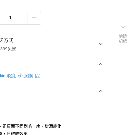
清除
送方式
紀錄
899免運
次付款
lfskin 飛狼戶外服飾用品
期付款
0 利率 每期
NT$499
21家銀行
庫商業銀行
第一商業銀行
業銀行
彰化商業銀行
業儲蓄銀行
台北富邦商業銀行
華商業銀行
兆豐國際商業銀行
，正反面不同刷毛工序，增添變化
小企業銀行
台中商業銀行
身，具修飾效果