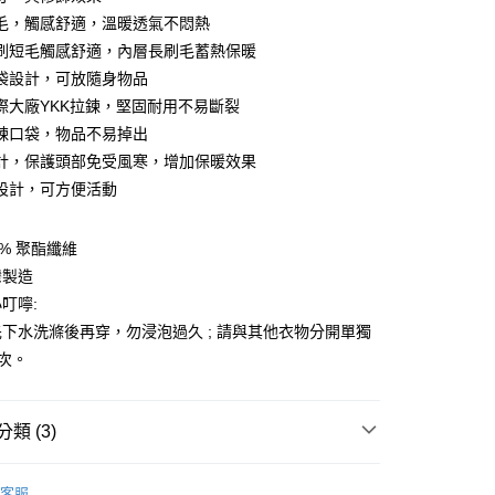
台灣）商業銀行
華泰商業銀行
毛，觸感舒適，溫暖透氣不悶熱
業銀行
遠東國際商業銀行
刷短毛觸感舒適，內層長刷毛蓄熱保暖
業銀行
永豐商業銀行
y
袋設計，可放隨身物品
業銀行
星展（台灣）商業銀行
際商業銀行
中國信託商業銀行
際大廠YKK拉鍊，堅固耐用不易斷裂
天信用卡公司
鍊口袋，物品不易掉出
分期
計，保護頭部免受風寒，增加保暖效果
設計，可方便活動
你分期使用說明】
享後付
由台灣大哥大提供，台灣大哥大用戶可立即使用無須另外申請。
式選擇「大哥付你分期」，訂單成立後會自動跳轉到大哥付的交易
0% 聚酯纖維
證手機門號後，選擇欲分期的期數、繳款截止日，確認付款後即
FTEE先享後付」】
。
灣製造
先享後付是「在收到商品之後才付款」的支付方式。 讓您購物簡單
准額度、可分期數及費用金額請依後續交易確認頁面所載為準。
心！
叮嚀:
立30分鐘內，如未前往確認交易或遇審核未通過，訂單將自動取
：不需註冊會員、不需綁卡、不需儲值。
下水洗滌後再穿，勿浸泡過久 ; 請與其他衣物分開單獨
「轉專審核」未通過狀況，表示未達大哥付你分期系統評分，恕
：只要手機號碼，簡訊認證，即可結帳。
評估內容。
：先確認商品／服務後，再付款。
4 次。
式說明】
家取貨
項不併入電信帳單，「大哥付你分期」於每月結算日後寄送繳費提
EE先享後付」結帳流程】
0，滿NT$899(含以上)免運費
方式選擇「AFTEE先享後付」後，將跳轉至「AFTEE先享後
類 (3)
訊連結打開帳單後，可選擇「超商條碼／台灣大直營門市／銀行轉
頁面，進行簡訊認證並確認金額後，即可完成結帳。
付／iPASS MONEY」等通路繳費。
1取貨
成立數日內，您將收到繳費通知簡訊。
/潮流
Jack Wolfskin 飛狼戶外服飾用品
費通知簡訊後14天內，點擊此簡訊中的連結，可透過四大超商
0，滿NT$899(含以上)免運費
項】
客服