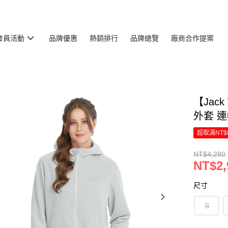
會員活動
品牌優惠
熱銷排行
品牌總覽
廠商合作提案
【Jac
外套 連
超取滿NT$
NT$4,280
NT$2,
尺寸
S