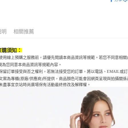
／ATM／
運動/戶外
1.本服務
※ 請注意
宅配
用戶於交
絡購買商品
鞋包/服飾
款買賣價
先享後付
每筆NT$1
2.基於同
※ 交易是
資料（包
是否繳費成
京站台北店
用，由本
說明
相關推薦
付客戶支
請自備購
3.完整用
免運費
【注意事
１．透過由
訂購須知：
交易，需
求債權轉
當您使用線上預購之服務前，請優先閱讀本商品資訊等規範。若您不同意相
２．關於
視為您同意本商品資訊等規範內容。
https://aft
京站保留訂單接受與否之權利，若無法接受您的訂單，將以電話、EMAIL或
３．未成
「AFTE
商品文案為專櫃(原廠/供應商)所提供，商品顏色可能會因網頁呈現與拍攝關
任。
未盡事宜
京站時尚廣場保有活動最終修改及解釋權。
４．使用「
即時審查
結果請求
５．嚴禁
形，恩沛
動。