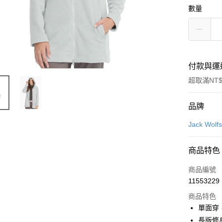
數量
付款與運
超取滿NT$
付款方式
品牌
信用卡一
Jack Wo
信用卡分
商品特色
6 期 
商品編號
合作金
LINE Pay
11553229
華南商
Apple Pay
上海商
商品特色
國泰世
單面穿
街口支付
臺灣中
長版修