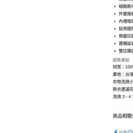
匯豐（
悠遊付
細緻刷
聯邦商
外層搖
元大商
Google Pa
內裡暗
玉山商
台新國
全盈+PAY
採用國
台灣樂
側邊拉
大哥付你
連帽設
相關說明
雙拉鍊
【大哥付
AFTEE先
1.本服務
銷售重點
2.付款方
相關說明
材質：10
流程，驗
【關於「A
ATM付款
完成交易
產地：台
AFTEE
3.實際核
便利好安
衣物洗滌小
4.訂單成
１．簡單
新衣建議先
消。如遇
２．便利
運送方式
無法說明
３．安心
洗滌 3 - 
【繳款方
付款後全
1.分期款
【「AFT
醒簡訊。
每筆NT$7
１．於結帳
商品相關分
2.透過簡
付」結帳
帳／街口支
付款後7-1
２．訂單
運動/戶外
３．收到繳
每筆NT$7
【注意事
分享