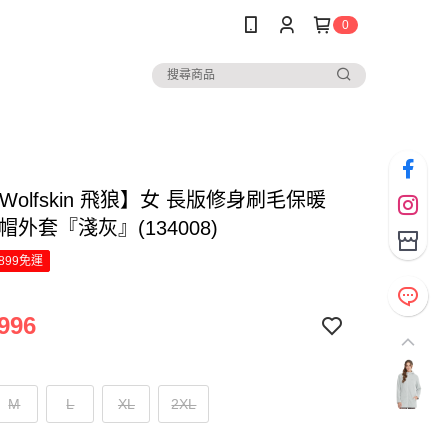
0
k Wolfskin 飛狼】女 長版修身刷毛保暖
帽外套『淺灰』(134008)
899免運
996
M
L
XL
2XL