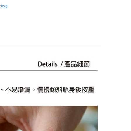
太曼妮
客服
你分期使用說明】
【杯/瓶/壺】
享後付
由台灣大哥大提供，台灣大哥大用戶可立即使用無須另外申請。
式選擇「大哥付你分期」，訂單成立後會自動跳轉到大哥付的交易
證手機門號後，選擇欲分期的期數、繳款截止日，確認付款後即
FTEE先享後付」】
。
先享後付是「在收到商品之後才付款」的支付方式。 讓您購物簡單
准額度、可分期數及費用金額請依後續交易確認頁面所載為準。
心！
立30分鐘內，如未前往確認交易或遇審核未通過，訂單將自動取
：不需註冊會員、不需綁卡、不需儲值。
「轉專審核」未通過狀況，表示未達大哥付你分期系統評分，恕
：只要手機號碼，簡訊認證，即可結帳。
評估內容。
：先確認商品／服務後，再付款。
式說明】
家取貨
項不併入電信帳單，「大哥付你分期」於每月結算日後寄送繳費提
EE先享後付」結帳流程】
0，滿NT$899(含以上)免運費
方式選擇「AFTEE先享後付」後，將跳轉至「AFTEE先享後
訊連結打開帳單後，可選擇「超商條碼／台灣大直營門市／銀行轉
頁面，進行簡訊認證並確認金額後，即可完成結帳。
付／iPASS MONEY」等通路繳費。
1取貨
成立數日內，您將收到繳費通知簡訊。
費通知簡訊後14天內，點擊此簡訊中的連結，可透過四大超商
0，滿NT$899(含以上)免運費
項】
網路銀行／等多元方式進行付款，方視為交易完成。
係由「台灣大哥大股份有限公司」（以下簡稱本公司）所提供，讓
：結帳手續完成當下不需立刻繳費，但若您需要取消訂單，請聯
易時，得透過本服務購買商品或服務，並由商店將買賣／分期付
的店家。未經商家同意取消之訂單仍視為有效，需透過AFTEE
金債權讓與本公司後，依約使用本公司帳單繳交帳款。
繳納相關費用。
00，滿NT$1,000(含以上)免運費
意付款使用「大哥付你分期」之契約關係目的，商店將以您的個人
否成功請以「AFTEE先享後付 」之結帳頁面顯示為準，若有關於
含姓名、電話或地址）提供予台灣大哥大進項蒐集、處理及利
功／繳費後需取消欲退款等相關疑問，請聯繫「AFTEE先享後
客服中心(1F星巴克旁) 即日起不提供京站紙袋，取件時
公司與您本人進行分期帳單所需資料之確認、核對及更正。
援中心」
https://netprotections.freshdesk.com/support/home
物袋，若需購買紙袋可現場詢問
戶服務條款，請詳閱以下連結：
https://oppay.tw/userRule