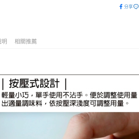
餐廚用品
相關說明
分享
【大哥付
餐廚用品
AFTEE先
1.本服務
2.付款方
相關說明
流程，驗
【關於「A
ATM付款
完成交易
AFTEE
3.實際核
便利好安
說明
相關推薦
4.訂單成
１．簡單
消。如遇
２．便利
運送方式
無法說明
３．安心
【繳款方
付款後全
1.分期款
【「AFT
醒簡訊。
每筆NT$7
１．於結帳
2.透過簡
付」結帳
帳／街口支
付款後7-1
２．訂單
３．收到繳
每筆NT$7
【注意事
／ATM／
1.本服務
※ 請注意
宅配
用戶於交
絡購買商品
款買賣價
先享後付
每筆NT$1
2.基於同
※ 交易是
資料（包
是否繳費成
京站台北店
用，由本
付客戶支
請自備購
3.完整用