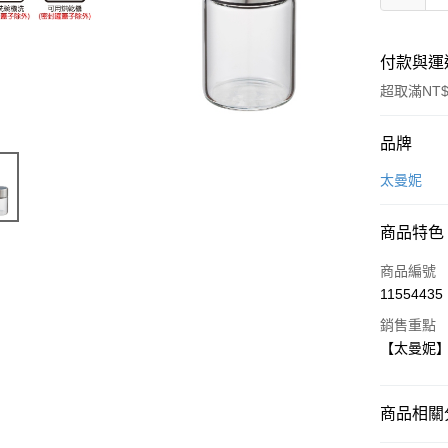
付款與運
超取滿NT$
付款方式
品牌
信用卡一
太曼妮
LINE Pay
商品特色
Apple Pay
商品編號
街口支付
11554435
銷售重點
悠遊付
【太曼妮】CB
Google Pa
全盈+PAY
商品相關分
大哥付你