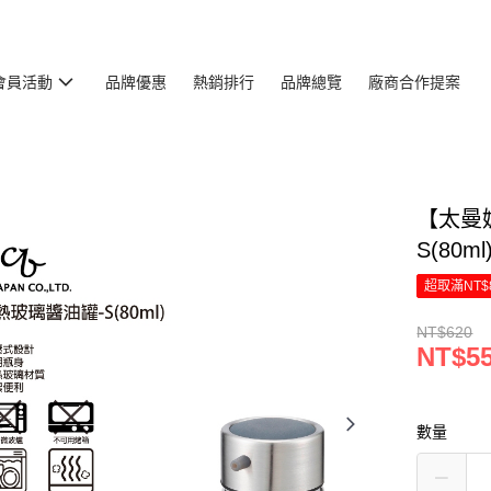
會員活動
品牌優惠
熱銷排行
品牌總覽
廠商合作提案
【太曼妮
S(80ml
超取滿NT$
NT$620
NT$5
數量