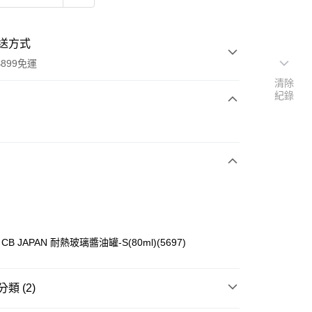
送方式
899免運
清除
紀錄
次付款
 JAPAN 耐熱玻璃醬油罐-S(80ml)(5697)
y
類 (2)
分期