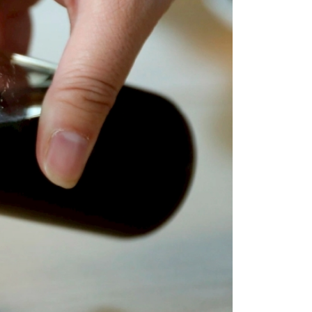
項】
恩沛科技股份有限公司提供之「AFTEE先享後付」服務完成之
依本服務之必要範圍內提供個人資料，並將交易相關給付款項請
讓予恩沛科技股份有限公司。
個人資料處理事宜，請瀏覽以下網址：
ee.tw/terms/#terms3
年的使用者請事先徵得法定代理人或監護人之同意方可使用
E先享後付」，若未經同意申辦者引起之損失，本公司不負相關責
AFTEE先享後付」時，將依據個別帳號之用戶狀況，依本公司
核予不同之上限額度；若仍有額度不足之情形，本公司將視審查
用戶進行身份認證。
一人註冊多個帳號或使用他人資訊註冊。若發現惡意使用之情
科技股份有限公司將有權停止該用戶之使用額度並採取法律行