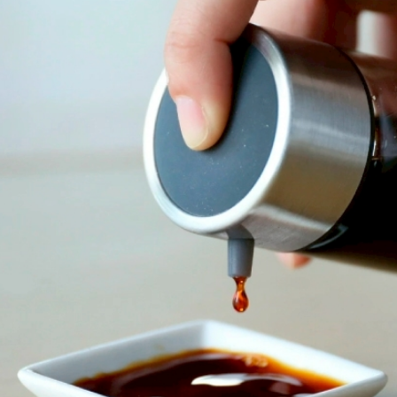
免運費
【注意事
１．透過由
交易，需
求債權轉
２．關於
https://aft
３．未成
「AFTE
任。
４．使用「
即時審查
結果請求
５．嚴禁
形，恩沛
動。