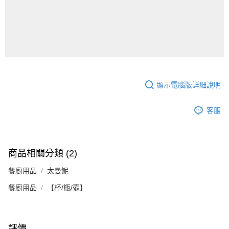
顯示電腦版詳細說明
客服
商品相關分類 (2)
餐廚用品
太曼妮
餐廚用品
【杯/瓶/壺】
評價