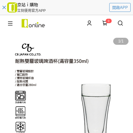
京站ｉ購物
開啟APP
立刻使用官方APP
0
1
/
1