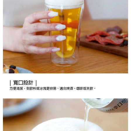
付款後7-11取貨
結帳頁面，進行簡訊認證並確認金額後，即可完成結帳。
帳／街口支付／iPASS MONEY」等通路繳費。
２．訂單成立數日內，您將收到繳費通知簡訊。
每筆NT$70，滿NT$899(含以上)免運費
３．收到繳費通知簡訊後14天內，點擊此簡訊中的連結，可透過四大超商／
【注意事項】
ATM／網路銀行／等多元方式進行付款，方視為交易完成。
宅配
1.本服務係由「台灣大哥大股份有限公司」（以下簡稱本公司）所提供，讓
※ 請注意：結帳手續完成當下不需立刻繳費，但若您需要取消訂單，請聯絡
用戶於交易時，得透過本服務購買商品或服務，並由商店將買賣／分期付款
每筆NT$100，滿NT$1,000(含以上)免運費
購買商品的店家。未經商家同意取消之訂單仍視為有效，需透過AFTEE先享
買賣價金債權讓與本公司後，依約使用本公司帳單繳交帳款。
後付繳納相關費用。
2.基於同意付款使用「大哥付你分期」之契約關係目的，商店將以您的個人
京站台北店客服中心(1F星巴克旁) 即日起不提供京站紙袋，取件時
※ 交易是否成功請以「AFTEE先享後付 」之結帳頁面顯示為準，若有關於
資料（包含姓名、電話或地址）提供予台灣大哥大進項蒐集、處理及利用，
是否繳費成功／繳費後需取消欲退款等相關疑問，請聯繫「AFTEE先享後付
請自備購物袋，若需購買紙袋可現場詢問
由本公司與您本人進行分期帳單所需資料之確認、核對及更正。
客戶支援中心」
https://netprotections.freshdesk.com/support/home
3.完整用戶服務條款，請詳閱以下連結：
https://oppay.tw/userRule
免運費
【注意事項】
１．透過由恩沛科技股份有限公司提供之「AFTEE先享後付」服務完成之交
易，需依本服務之必要範圍內提供個人資料，並將交易相關給付款項請求債
權轉讓予恩沛科技股份有限公司。
２．關於個人資料處理事宜，請瀏覽以下網址：
https://aftee.tw/terms/#terms3
３．未成年的使用者請事先徵得法定代理人或監護人之同意方可使用
「AFTEE先享後付」，若未經同意申辦者引起之損失，本公司不負相關責
任。
４．使用「AFTEE先享後付」時，將依據個別帳號之用戶狀況，依本公司即
時審查核予不同之上限額度；若仍有額度不足之情形，本公司將視審查結果
請求用戶進行身份認證。
５．嚴禁一人註冊多個帳號或使用他人資訊註冊。若發現惡意使用之情形，
恩沛科技股份有限公司將有權停止該用戶之使用額度並採取法律行動。