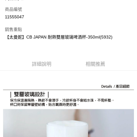
商品編號
街口支付
11555047
悠遊付
銷售重點
Google Pay
【太曼妮】CB JAPAN 耐熱雙層玻璃啤酒杯-350ml(5932)
全盈+PAY
大哥付你分期
相關說明
詳細說明
相關推薦
【大哥付你分期使用說明】
AFTEE先享後付
1.本服務由台灣大哥大提供，台灣大哥大用戶可立即使用無須另外申請。
2.付款方式選擇「大哥付你分期」，訂單成立後會自動跳轉到大哥付的交易
相關說明
流程，驗證手機門號後，選擇欲分期的期數、繳款截止日，確認付款後即完
【關於「AFTEE先享後付」】
成交易。
ATM付款
AFTEE先享後付是「在收到商品之後才付款」的支付方式。 讓您購物簡單
3.實際核准額度、可分期數及費用金額請依後續交易確認頁面所載為準。
便利好安心！
4.訂單成立30分鐘內，如未前往確認交易或遇審核未通過，訂單將自動取
１．簡單：不需註冊會員、不需綁卡、不需儲值。
運送方式
消。如遇「轉專審核」未通過狀況，表示未達大哥付你分期系統評分，恕無
２．便利：只要手機號碼，簡訊認證，即可結帳。
法說明評估內容。
３．安心：先確認商品／服務後，再付款。
付款後全家取貨
【繳款方式說明】
1.分期款項不併入電信帳單，「大哥付你分期」於每月結算日後寄送繳費提
每筆NT$70，滿NT$899(含以上)免運費
【「AFTEE先享後付」結帳流程】
醒簡訊。
１．於結帳方式選擇「AFTEE先享後付」後，將跳轉至「AFTEE先享後付」
2.透過簡訊連結打開帳單後，可選擇「超商條碼／台灣大直營門市／銀行轉