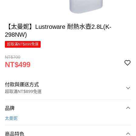
【太曼妮】Lustroware 耐熱水壺2.8L(K-
298NW)
超取滿NT$899免運
NT$700
NT$499
付款與運送方式
超取滿NT$899免運
付款方式
品牌
信用卡一次付款
太曼妮
LINE Pay
商品特色
Apple Pay