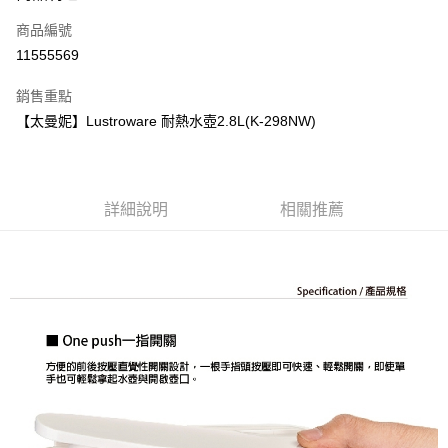
商品編號
街口支付
11555569
悠遊付
銷售重點
Google Pay
【太曼妮】Lustroware 耐熱水壺2.8L(K-298NW)
全盈+PAY
大哥付你分期
相關說明
詳細說明
相關推薦
【大哥付你分期使用說明】
AFTEE先享後付
1.本服務由台灣大哥大提供，台灣大哥大用戶可立即使用無須另外申請。
2.付款方式選擇「大哥付你分期」，訂單成立後會自動跳轉到大哥付的交易
相關說明
流程，驗證手機門號後，選擇欲分期的期數、繳款截止日，確認付款後即完
【關於「AFTEE先享後付」】
成交易。
ATM付款
AFTEE先享後付是「在收到商品之後才付款」的支付方式。 讓您購物簡單
3.實際核准額度、可分期數及費用金額請依後續交易確認頁面所載為準。
便利好安心！
4.訂單成立30分鐘內，如未前往確認交易或遇審核未通過，訂單將自動取
１．簡單：不需註冊會員、不需綁卡、不需儲值。
運送方式
消。如遇「轉專審核」未通過狀況，表示未達大哥付你分期系統評分，恕無
２．便利：只要手機號碼，簡訊認證，即可結帳。
法說明評估內容。
３．安心：先確認商品／服務後，再付款。
付款後全家取貨
【繳款方式說明】
1.分期款項不併入電信帳單，「大哥付你分期」於每月結算日後寄送繳費提
每筆NT$70，滿NT$899(含以上)免運費
【「AFTEE先享後付」結帳流程】
醒簡訊。
１．於結帳方式選擇「AFTEE先享後付」後，將跳轉至「AFTEE先享後付」
2.透過簡訊連結打開帳單後，可選擇「超商條碼／台灣大直營門市／銀行轉