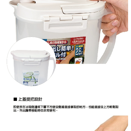
付款後7-11取貨
結帳頁面，進行簡訊認證並確認金額後，即可完成結帳。
帳／街口支付／iPASS MONEY」等通路繳費。
２．訂單成立數日內，您將收到繳費通知簡訊。
每筆NT$70，滿NT$899(含以上)免運費
３．收到繳費通知簡訊後14天內，點擊此簡訊中的連結，可透過四大超商／
【注意事項】
ATM／網路銀行／等多元方式進行付款，方視為交易完成。
宅配
1.本服務係由「台灣大哥大股份有限公司」（以下簡稱本公司）所提供，讓
※ 請注意：結帳手續完成當下不需立刻繳費，但若您需要取消訂單，請聯絡
用戶於交易時，得透過本服務購買商品或服務，並由商店將買賣／分期付款
每筆NT$100，滿NT$1,000(含以上)免運費
購買商品的店家。未經商家同意取消之訂單仍視為有效，需透過AFTEE先享
買賣價金債權讓與本公司後，依約使用本公司帳單繳交帳款。
後付繳納相關費用。
2.基於同意付款使用「大哥付你分期」之契約關係目的，商店將以您的個人
京站台北店客服中心(1F星巴克旁) 即日起不提供京站紙袋，取件時
※ 交易是否成功請以「AFTEE先享後付 」之結帳頁面顯示為準，若有關於
資料（包含姓名、電話或地址）提供予台灣大哥大進項蒐集、處理及利用，
是否繳費成功／繳費後需取消欲退款等相關疑問，請聯繫「AFTEE先享後付
請自備購物袋，若需購買紙袋可現場詢問
由本公司與您本人進行分期帳單所需資料之確認、核對及更正。
客戶支援中心」
https://netprotections.freshdesk.com/support/home
3.完整用戶服務條款，請詳閱以下連結：
https://oppay.tw/userRule
免運費
【注意事項】
１．透過由恩沛科技股份有限公司提供之「AFTEE先享後付」服務完成之交
易，需依本服務之必要範圍內提供個人資料，並將交易相關給付款項請求債
權轉讓予恩沛科技股份有限公司。
２．關於個人資料處理事宜，請瀏覽以下網址：
https://aftee.tw/terms/#terms3
３．未成年的使用者請事先徵得法定代理人或監護人之同意方可使用
「AFTEE先享後付」，若未經同意申辦者引起之損失，本公司不負相關責
任。
４．使用「AFTEE先享後付」時，將依據個別帳號之用戶狀況，依本公司即
時審查核予不同之上限額度；若仍有額度不足之情形，本公司將視審查結果
請求用戶進行身份認證。
５．嚴禁一人註冊多個帳號或使用他人資訊註冊。若發現惡意使用之情形，
恩沛科技股份有限公司將有權停止該用戶之使用額度並採取法律行動。