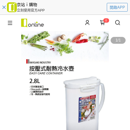
京站ｉ購物
開啟APP
立刻使用官方APP
0
1
/
1