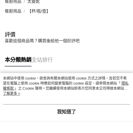
餐廚用品
太曼妮
餐廚用品
【杯/瓶/壺】
評價
喜歡這個商品嗎？購買後給他一個好評吧
本分類熱銷
全站排行
本網站中使用 cookie，欲查詢有關本網站使用 cookie 方式之詳情，及若您不希
熱門標籤
望在電腦上使用 cookie 時應如何變更電腦的 cookie 設定，請參閱本網站「
隱私
權條款
」之 Cookie 聲明。您繼續使用本網站即表示您同意本公司得按本網站使
用條款之 Cookie 聲明使用 cookie。
了解更多 >
我知道了