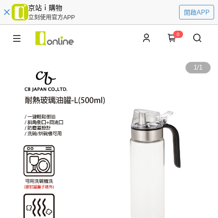
京站ｉ購物
開啟APP
立刻使用官方APP
0
1
/
1