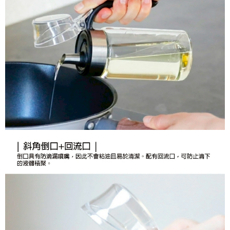
付款後7-11取貨
結帳頁面，進行簡訊認證並確認金額後，即可完成結帳。
帳／街口支付／iPASS MONEY」等通路繳費。
２．訂單成立數日內，您將收到繳費通知簡訊。
每筆NT$70，滿NT$899(含以上)免運費
３．收到繳費通知簡訊後14天內，點擊此簡訊中的連結，可透過四大超商／
【注意事項】
ATM／網路銀行／等多元方式進行付款，方視為交易完成。
宅配
1.本服務係由「台灣大哥大股份有限公司」（以下簡稱本公司）所提供，讓
※ 請注意：結帳手續完成當下不需立刻繳費，但若您需要取消訂單，請聯絡
用戶於交易時，得透過本服務購買商品或服務，並由商店將買賣／分期付款
每筆NT$100，滿NT$1,000(含以上)免運費
購買商品的店家。未經商家同意取消之訂單仍視為有效，需透過AFTEE先享
買賣價金債權讓與本公司後，依約使用本公司帳單繳交帳款。
後付繳納相關費用。
2.基於同意付款使用「大哥付你分期」之契約關係目的，商店將以您的個人
京站台北店客服中心(1F星巴克旁) 即日起不提供京站紙袋，取件時
※ 交易是否成功請以「AFTEE先享後付 」之結帳頁面顯示為準，若有關於
資料（包含姓名、電話或地址）提供予台灣大哥大進項蒐集、處理及利用，
是否繳費成功／繳費後需取消欲退款等相關疑問，請聯繫「AFTEE先享後付
請自備購物袋，若需購買紙袋可現場詢問
由本公司與您本人進行分期帳單所需資料之確認、核對及更正。
客戶支援中心」
https://netprotections.freshdesk.com/support/home
3.完整用戶服務條款，請詳閱以下連結：
https://oppay.tw/userRule
免運費
【注意事項】
１．透過由恩沛科技股份有限公司提供之「AFTEE先享後付」服務完成之交
易，需依本服務之必要範圍內提供個人資料，並將交易相關給付款項請求債
權轉讓予恩沛科技股份有限公司。
２．關於個人資料處理事宜，請瀏覽以下網址：
https://aftee.tw/terms/#terms3
３．未成年的使用者請事先徵得法定代理人或監護人之同意方可使用
「AFTEE先享後付」，若未經同意申辦者引起之損失，本公司不負相關責
任。
４．使用「AFTEE先享後付」時，將依據個別帳號之用戶狀況，依本公司即
時審查核予不同之上限額度；若仍有額度不足之情形，本公司將視審查結果
請求用戶進行身份認證。
５．嚴禁一人註冊多個帳號或使用他人資訊註冊。若發現惡意使用之情形，
恩沛科技股份有限公司將有權停止該用戶之使用額度並採取法律行動。