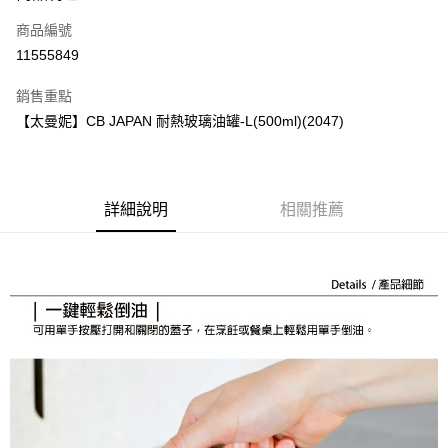
商品編號
街口支付
11555849
悠遊付
銷售重點
Google Pay
【太曼妮】CB JAPAN 耐熱玻璃油罐-L(500ml)(2047)
全盈+PAY
大哥付你分期
相關說明
詳細說明
相關推薦
【大哥付你分期使用說明】
AFTEE先享後付
1.本服務由台灣大哥大提供，台灣大哥大用戶可立即使用無須另外申請。
2.付款方式選擇「大哥付你分期」，訂單成立後會自動跳轉到大哥付的交易
相關說明
流程，驗證手機門號後，選擇欲分期的期數、繳款截止日，確認付款後即完
【關於「AFTEE先享後付」】
成交易。
ATM付款
AFTEE先享後付是「在收到商品之後才付款」的支付方式。 讓您購物簡單
3.實際核准額度、可分期數及費用金額請依後續交易確認頁面所載為準。
便利好安心！
4.訂單成立30分鐘內，如未前往確認交易或遇審核未通過，訂單將自動取
１．簡單：不需註冊會員、不需綁卡、不需儲值。
運送方式
消。如遇「轉專審核」未通過狀況，表示未達大哥付你分期系統評分，恕無
２．便利：只要手機號碼，簡訊認證，即可結帳。
法說明評估內容。
３．安心：先確認商品／服務後，再付款。
付款後全家取貨
【繳款方式說明】
1.分期款項不併入電信帳單，「大哥付你分期」於每月結算日後寄送繳費提
每筆NT$70，滿NT$899(含以上)免運費
【「AFTEE先享後付」結帳流程】
醒簡訊。
１．於結帳方式選擇「AFTEE先享後付」後，將跳轉至「AFTEE先享後付」
2.透過簡訊連結打開帳單後，可選擇「超商條碼／台灣大直營門市／銀行轉