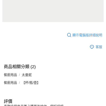
顯示電腦版詳細說明
客服
商品相關分類 (2)
餐廚用品
太曼妮
餐廚用品
【杯/瓶/壺】
評價