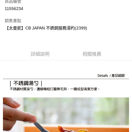
商品編號
街口支付
11556234
悠遊付
銷售重點
Google Pay
【太曼妮】CB JAPAN 不銹鋼服務湯杓(2399)
全盈+PAY
大哥付你分期
相關說明
詳細說明
相關推薦
【大哥付你分期使用說明】
AFTEE先享後付
1.本服務由台灣大哥大提供，台灣大哥大用戶可立即使用無須另外申請。
2.付款方式選擇「大哥付你分期」，訂單成立後會自動跳轉到大哥付的交易
相關說明
流程，驗證手機門號後，選擇欲分期的期數、繳款截止日，確認付款後即完
【關於「AFTEE先享後付」】
成交易。
ATM付款
AFTEE先享後付是「在收到商品之後才付款」的支付方式。 讓您購物簡單
3.實際核准額度、可分期數及費用金額請依後續交易確認頁面所載為準。
便利好安心！
4.訂單成立30分鐘內，如未前往確認交易或遇審核未通過，訂單將自動取
１．簡單：不需註冊會員、不需綁卡、不需儲值。
運送方式
消。如遇「轉專審核」未通過狀況，表示未達大哥付你分期系統評分，恕無
２．便利：只要手機號碼，簡訊認證，即可結帳。
法說明評估內容。
３．安心：先確認商品／服務後，再付款。
付款後全家取貨
【繳款方式說明】
1.分期款項不併入電信帳單，「大哥付你分期」於每月結算日後寄送繳費提
每筆NT$70，滿NT$899(含以上)免運費
【「AFTEE先享後付」結帳流程】
醒簡訊。
１．於結帳方式選擇「AFTEE先享後付」後，將跳轉至「AFTEE先享後付」
2.透過簡訊連結打開帳單後，可選擇「超商條碼／台灣大直營門市／銀行轉
付款後7-11取貨
結帳頁面，進行簡訊認證並確認金額後，即可完成結帳。
帳／街口支付／iPASS MONEY」等通路繳費。
２．訂單成立數日內，您將收到繳費通知簡訊。