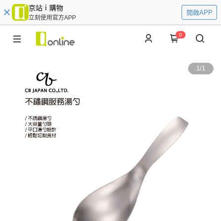
京站ｉ購物
開啟APP
立刻使用官方APP
0
1
/
1