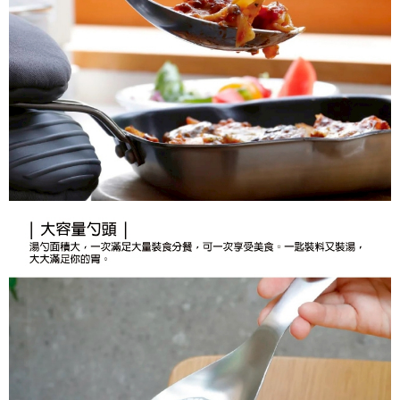
每筆NT$70，滿NT$899(含以上)免運費
３．收到繳費通知簡訊後14天內，點擊此簡訊中的連結，可透過四大超商／
【注意事項】
ATM／網路銀行／等多元方式進行付款，方視為交易完成。
宅配
1.本服務係由「台灣大哥大股份有限公司」（以下簡稱本公司）所提供，讓
※ 請注意：結帳手續完成當下不需立刻繳費，但若您需要取消訂單，請聯絡
用戶於交易時，得透過本服務購買商品或服務，並由商店將買賣／分期付款
每筆NT$100，滿NT$1,000(含以上)免運費
購買商品的店家。未經商家同意取消之訂單仍視為有效，需透過AFTEE先享
買賣價金債權讓與本公司後，依約使用本公司帳單繳交帳款。
後付繳納相關費用。
2.基於同意付款使用「大哥付你分期」之契約關係目的，商店將以您的個人
京站台北店客服中心(1F星巴克旁) 即日起不提供京站紙袋，取件時
※ 交易是否成功請以「AFTEE先享後付 」之結帳頁面顯示為準，若有關於
資料（包含姓名、電話或地址）提供予台灣大哥大進項蒐集、處理及利用，
是否繳費成功／繳費後需取消欲退款等相關疑問，請聯繫「AFTEE先享後付
請自備購物袋，若需購買紙袋可現場詢問
由本公司與您本人進行分期帳單所需資料之確認、核對及更正。
客戶支援中心」
https://netprotections.freshdesk.com/support/home
3.完整用戶服務條款，請詳閱以下連結：
https://oppay.tw/userRule
免運費
【注意事項】
１．透過由恩沛科技股份有限公司提供之「AFTEE先享後付」服務完成之交
易，需依本服務之必要範圍內提供個人資料，並將交易相關給付款項請求債
權轉讓予恩沛科技股份有限公司。
２．關於個人資料處理事宜，請瀏覽以下網址：
https://aftee.tw/terms/#terms3
３．未成年的使用者請事先徵得法定代理人或監護人之同意方可使用
「AFTEE先享後付」，若未經同意申辦者引起之損失，本公司不負相關責
任。
４．使用「AFTEE先享後付」時，將依據個別帳號之用戶狀況，依本公司即
時審查核予不同之上限額度；若仍有額度不足之情形，本公司將視審查結果
請求用戶進行身份認證。
５．嚴禁一人註冊多個帳號或使用他人資訊註冊。若發現惡意使用之情形，
恩沛科技股份有限公司將有權停止該用戶之使用額度並採取法律行動。