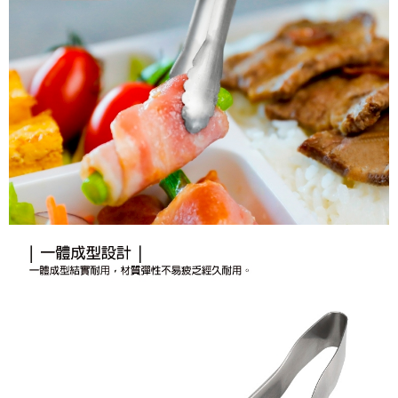
付款後7-11取貨
結帳頁面，進行簡訊認證並確認金額後，即可完成結帳。
帳／街口支付／iPASS MONEY」等通路繳費。
２．訂單成立數日內，您將收到繳費通知簡訊。
每筆NT$70，滿NT$899(含以上)免運費
３．收到繳費通知簡訊後14天內，點擊此簡訊中的連結，可透過四大超商／
【注意事項】
ATM／網路銀行／等多元方式進行付款，方視為交易完成。
宅配
1.本服務係由「台灣大哥大股份有限公司」（以下簡稱本公司）所提供，讓
※ 請注意：結帳手續完成當下不需立刻繳費，但若您需要取消訂單，請聯絡
用戶於交易時，得透過本服務購買商品或服務，並由商店將買賣／分期付款
每筆NT$100，滿NT$1,000(含以上)免運費
購買商品的店家。未經商家同意取消之訂單仍視為有效，需透過AFTEE先享
買賣價金債權讓與本公司後，依約使用本公司帳單繳交帳款。
後付繳納相關費用。
2.基於同意付款使用「大哥付你分期」之契約關係目的，商店將以您的個人
京站台北店客服中心(1F星巴克旁) 即日起不提供京站紙袋，取件時
※ 交易是否成功請以「AFTEE先享後付 」之結帳頁面顯示為準，若有關於
資料（包含姓名、電話或地址）提供予台灣大哥大進項蒐集、處理及利用，
是否繳費成功／繳費後需取消欲退款等相關疑問，請聯繫「AFTEE先享後付
請自備購物袋，若需購買紙袋可現場詢問
由本公司與您本人進行分期帳單所需資料之確認、核對及更正。
客戶支援中心」
https://netprotections.freshdesk.com/support/home
3.完整用戶服務條款，請詳閱以下連結：
https://oppay.tw/userRule
免運費
【注意事項】
１．透過由恩沛科技股份有限公司提供之「AFTEE先享後付」服務完成之交
易，需依本服務之必要範圍內提供個人資料，並將交易相關給付款項請求債
權轉讓予恩沛科技股份有限公司。
２．關於個人資料處理事宜，請瀏覽以下網址：
https://aftee.tw/terms/#terms3
３．未成年的使用者請事先徵得法定代理人或監護人之同意方可使用
「AFTEE先享後付」，若未經同意申辦者引起之損失，本公司不負相關責
任。
４．使用「AFTEE先享後付」時，將依據個別帳號之用戶狀況，依本公司即
時審查核予不同之上限額度；若仍有額度不足之情形，本公司將視審查結果
請求用戶進行身份認證。
５．嚴禁一人註冊多個帳號或使用他人資訊註冊。若發現惡意使用之情形，
恩沛科技股份有限公司將有權停止該用戶之使用額度並採取法律行動。