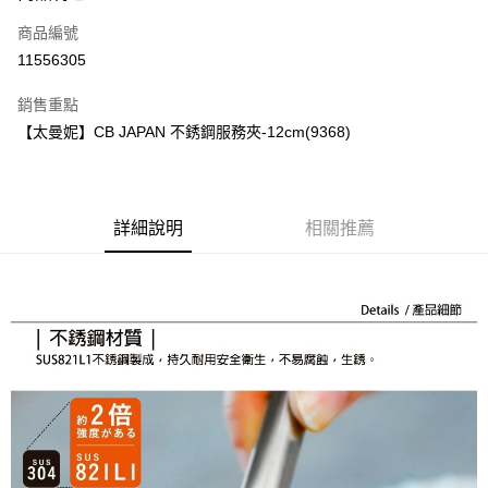
商品編號
街口支付
11556305
悠遊付
銷售重點
Google Pay
【太曼妮】CB JAPAN 不銹鋼服務夾-12cm(9368)
全盈+PAY
大哥付你分期
相關說明
詳細說明
相關推薦
【大哥付你分期使用說明】
AFTEE先享後付
1.本服務由台灣大哥大提供，台灣大哥大用戶可立即使用無須另外申請。
2.付款方式選擇「大哥付你分期」，訂單成立後會自動跳轉到大哥付的交易
相關說明
流程，驗證手機門號後，選擇欲分期的期數、繳款截止日，確認付款後即完
【關於「AFTEE先享後付」】
成交易。
ATM付款
AFTEE先享後付是「在收到商品之後才付款」的支付方式。 讓您購物簡單
3.實際核准額度、可分期數及費用金額請依後續交易確認頁面所載為準。
便利好安心！
4.訂單成立30分鐘內，如未前往確認交易或遇審核未通過，訂單將自動取
１．簡單：不需註冊會員、不需綁卡、不需儲值。
運送方式
消。如遇「轉專審核」未通過狀況，表示未達大哥付你分期系統評分，恕無
２．便利：只要手機號碼，簡訊認證，即可結帳。
法說明評估內容。
３．安心：先確認商品／服務後，再付款。
付款後全家取貨
【繳款方式說明】
1.分期款項不併入電信帳單，「大哥付你分期」於每月結算日後寄送繳費提
每筆NT$70，滿NT$899(含以上)免運費
【「AFTEE先享後付」結帳流程】
醒簡訊。
１．於結帳方式選擇「AFTEE先享後付」後，將跳轉至「AFTEE先享後付」
2.透過簡訊連結打開帳單後，可選擇「超商條碼／台灣大直營門市／銀行轉