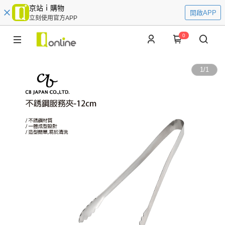
京站ｉ購物
開啟APP
立刻使用官方APP
0
1
/
1