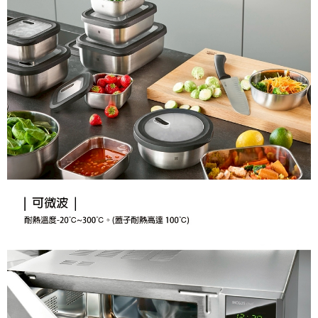
付款後7-11取貨
結帳頁面，進行簡訊認證並確認金額後，即可完成結帳。
帳／街口支付／iPASS MONEY」等通路繳費。
２．訂單成立數日內，您將收到繳費通知簡訊。
每筆NT$70，滿NT$899(含以上)免運費
３．收到繳費通知簡訊後14天內，點擊此簡訊中的連結，可透過四大超商／
【注意事項】
ATM／網路銀行／等多元方式進行付款，方視為交易完成。
宅配
1.本服務係由「台灣大哥大股份有限公司」（以下簡稱本公司）所提供，讓
※ 請注意：結帳手續完成當下不需立刻繳費，但若您需要取消訂單，請聯絡
用戶於交易時，得透過本服務購買商品或服務，並由商店將買賣／分期付款
每筆NT$100，滿NT$1,000(含以上)免運費
購買商品的店家。未經商家同意取消之訂單仍視為有效，需透過AFTEE先享
買賣價金債權讓與本公司後，依約使用本公司帳單繳交帳款。
後付繳納相關費用。
2.基於同意付款使用「大哥付你分期」之契約關係目的，商店將以您的個人
京站台北店客服中心(1F星巴克旁) 即日起不提供京站紙袋，取件時
※ 交易是否成功請以「AFTEE先享後付 」之結帳頁面顯示為準，若有關於
資料（包含姓名、電話或地址）提供予台灣大哥大進項蒐集、處理及利用，
是否繳費成功／繳費後需取消欲退款等相關疑問，請聯繫「AFTEE先享後付
請自備購物袋，若需購買紙袋可現場詢問
由本公司與您本人進行分期帳單所需資料之確認、核對及更正。
客戶支援中心」
https://netprotections.freshdesk.com/support/home
3.完整用戶服務條款，請詳閱以下連結：
https://oppay.tw/userRule
免運費
【注意事項】
１．透過由恩沛科技股份有限公司提供之「AFTEE先享後付」服務完成之交
易，需依本服務之必要範圍內提供個人資料，並將交易相關給付款項請求債
權轉讓予恩沛科技股份有限公司。
２．關於個人資料處理事宜，請瀏覽以下網址：
https://aftee.tw/terms/#terms3
３．未成年的使用者請事先徵得法定代理人或監護人之同意方可使用
「AFTEE先享後付」，若未經同意申辦者引起之損失，本公司不負相關責
任。
４．使用「AFTEE先享後付」時，將依據個別帳號之用戶狀況，依本公司即
時審查核予不同之上限額度；若仍有額度不足之情形，本公司將視審查結果
請求用戶進行身份認證。
５．嚴禁一人註冊多個帳號或使用他人資訊註冊。若發現惡意使用之情形，
恩沛科技股份有限公司將有權停止該用戶之使用額度並採取法律行動。