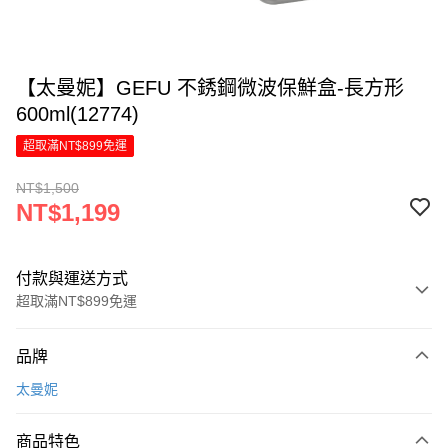
【太曼妮】GEFU 不銹鋼微波保鮮盒-長方形
600ml(12774)
超取滿NT$899免運
NT$1,500
NT$1,199
付款與運送方式
超取滿NT$899免運
付款方式
品牌
信用卡一次付款
太曼妮
LINE Pay
商品特色
Apple Pay