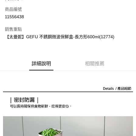
商品編號
街口支付
11556438
悠遊付
銷售重點
Google Pay
【太曼妮】GEFU 不銹鋼微波保鮮盒-長方形600ml(12774)
全盈+PAY
大哥付你分期
相關說明
詳細說明
相關推薦
【大哥付你分期使用說明】
AFTEE先享後付
1.本服務由台灣大哥大提供，台灣大哥大用戶可立即使用無須另外申請。
2.付款方式選擇「大哥付你分期」，訂單成立後會自動跳轉到大哥付的交易
相關說明
流程，驗證手機門號後，選擇欲分期的期數、繳款截止日，確認付款後即完
【關於「AFTEE先享後付」】
成交易。
ATM付款
AFTEE先享後付是「在收到商品之後才付款」的支付方式。 讓您購物簡單
3.實際核准額度、可分期數及費用金額請依後續交易確認頁面所載為準。
便利好安心！
4.訂單成立30分鐘內，如未前往確認交易或遇審核未通過，訂單將自動取
１．簡單：不需註冊會員、不需綁卡、不需儲值。
運送方式
消。如遇「轉專審核」未通過狀況，表示未達大哥付你分期系統評分，恕無
２．便利：只要手機號碼，簡訊認證，即可結帳。
法說明評估內容。
３．安心：先確認商品／服務後，再付款。
付款後全家取貨
【繳款方式說明】
1.分期款項不併入電信帳單，「大哥付你分期」於每月結算日後寄送繳費提
每筆NT$70，滿NT$899(含以上)免運費
【「AFTEE先享後付」結帳流程】
醒簡訊。
１．於結帳方式選擇「AFTEE先享後付」後，將跳轉至「AFTEE先享後付」
2.透過簡訊連結打開帳單後，可選擇「超商條碼／台灣大直營門市／銀行轉