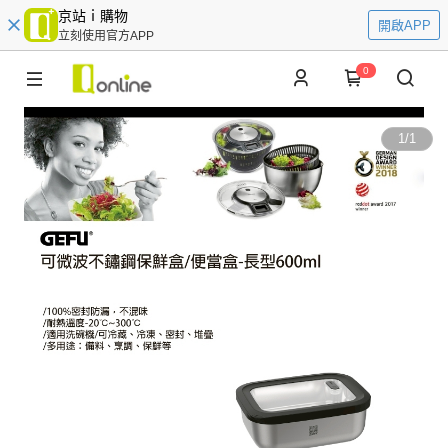
京站ｉ購物
開啟APP
立刻使用官方APP
0
1
/
1