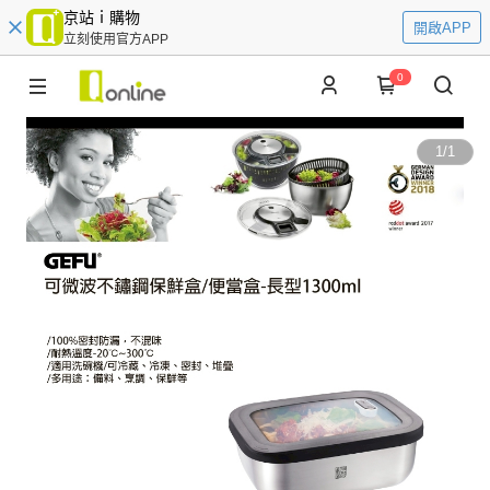
京站ｉ購物
開啟APP
立刻使用官方APP
0
1
/
1