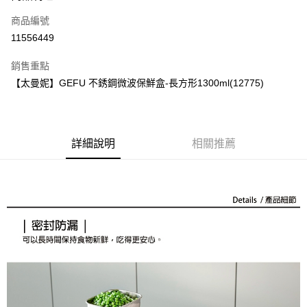
商品編號
街口支付
11556449
悠遊付
銷售重點
Google Pay
【太曼妮】GEFU 不銹鋼微波保鮮盒-長方形1300ml(12775)
全盈+PAY
大哥付你分期
相關說明
詳細說明
相關推薦
【大哥付你分期使用說明】
AFTEE先享後付
1.本服務由台灣大哥大提供，台灣大哥大用戶可立即使用無須另外申請。
2.付款方式選擇「大哥付你分期」，訂單成立後會自動跳轉到大哥付的交易
相關說明
流程，驗證手機門號後，選擇欲分期的期數、繳款截止日，確認付款後即完
【關於「AFTEE先享後付」】
成交易。
ATM付款
AFTEE先享後付是「在收到商品之後才付款」的支付方式。 讓您購物簡單
3.實際核准額度、可分期數及費用金額請依後續交易確認頁面所載為準。
便利好安心！
4.訂單成立30分鐘內，如未前往確認交易或遇審核未通過，訂單將自動取
１．簡單：不需註冊會員、不需綁卡、不需儲值。
運送方式
消。如遇「轉專審核」未通過狀況，表示未達大哥付你分期系統評分，恕無
２．便利：只要手機號碼，簡訊認證，即可結帳。
法說明評估內容。
３．安心：先確認商品／服務後，再付款。
付款後全家取貨
【繳款方式說明】
1.分期款項不併入電信帳單，「大哥付你分期」於每月結算日後寄送繳費提
每筆NT$70，滿NT$899(含以上)免運費
【「AFTEE先享後付」結帳流程】
醒簡訊。
１．於結帳方式選擇「AFTEE先享後付」後，將跳轉至「AFTEE先享後付」
2.透過簡訊連結打開帳單後，可選擇「超商條碼／台灣大直營門市／銀行轉