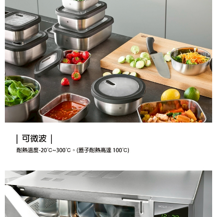
付款後7-11取貨
結帳頁面，進行簡訊認證並確認金額後，即可完成結帳。
帳／街口支付／iPASS MONEY」等通路繳費。
２．訂單成立數日內，您將收到繳費通知簡訊。
每筆NT$70，滿NT$899(含以上)免運費
３．收到繳費通知簡訊後14天內，點擊此簡訊中的連結，可透過四大超商／
【注意事項】
ATM／網路銀行／等多元方式進行付款，方視為交易完成。
宅配
1.本服務係由「台灣大哥大股份有限公司」（以下簡稱本公司）所提供，讓
※ 請注意：結帳手續完成當下不需立刻繳費，但若您需要取消訂單，請聯絡
用戶於交易時，得透過本服務購買商品或服務，並由商店將買賣／分期付款
每筆NT$100，滿NT$1,000(含以上)免運費
購買商品的店家。未經商家同意取消之訂單仍視為有效，需透過AFTEE先享
買賣價金債權讓與本公司後，依約使用本公司帳單繳交帳款。
後付繳納相關費用。
2.基於同意付款使用「大哥付你分期」之契約關係目的，商店將以您的個人
京站台北店客服中心(1F星巴克旁) 即日起不提供京站紙袋，取件時
※ 交易是否成功請以「AFTEE先享後付 」之結帳頁面顯示為準，若有關於
資料（包含姓名、電話或地址）提供予台灣大哥大進項蒐集、處理及利用，
是否繳費成功／繳費後需取消欲退款等相關疑問，請聯繫「AFTEE先享後付
請自備購物袋，若需購買紙袋可現場詢問
由本公司與您本人進行分期帳單所需資料之確認、核對及更正。
客戶支援中心」
https://netprotections.freshdesk.com/support/home
3.完整用戶服務條款，請詳閱以下連結：
https://oppay.tw/userRule
免運費
【注意事項】
１．透過由恩沛科技股份有限公司提供之「AFTEE先享後付」服務完成之交
易，需依本服務之必要範圍內提供個人資料，並將交易相關給付款項請求債
權轉讓予恩沛科技股份有限公司。
２．關於個人資料處理事宜，請瀏覽以下網址：
https://aftee.tw/terms/#terms3
３．未成年的使用者請事先徵得法定代理人或監護人之同意方可使用
「AFTEE先享後付」，若未經同意申辦者引起之損失，本公司不負相關責
任。
４．使用「AFTEE先享後付」時，將依據個別帳號之用戶狀況，依本公司即
時審查核予不同之上限額度；若仍有額度不足之情形，本公司將視審查結果
請求用戶進行身份認證。
５．嚴禁一人註冊多個帳號或使用他人資訊註冊。若發現惡意使用之情形，
恩沛科技股份有限公司將有權停止該用戶之使用額度並採取法律行動。