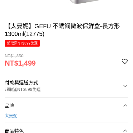
【太曼妮】GEFU 不銹鋼微波保鮮盒-長方形
1300ml(12775)
超取滿NT$899免運
NT$1,850
NT$1,499
付款與運送方式
超取滿NT$899免運
付款方式
品牌
信用卡一次付款
太曼妮
LINE Pay
商品特色
Apple Pay