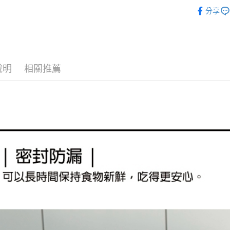
餐廚用品
相關說明
分享
【大哥付
餐廚用品
AFTEE先
1.本服務
2.付款方
相關說明
流程，驗
【關於「A
ATM付款
完成交易
AFTEE
3.實際核
便利好安
說明
相關推薦
4.訂單成
１．簡單
消。如遇
２．便利
運送方式
無法說明
３．安心
【繳款方
付款後全
1.分期款
【「AFT
醒簡訊。
每筆NT$7
１．於結帳
2.透過簡
付」結帳
帳／街口支
付款後7-1
２．訂單
３．收到繳
每筆NT$7
【注意事
／ATM／
1.本服務
※ 請注意
宅配
用戶於交
絡購買商品
款買賣價
先享後付
每筆NT$1
2.基於同
※ 交易是
資料（包
是否繳費成
京站台北店
用，由本
付客戶支
請自備購
3.完整用