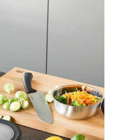
項】
恩沛科技股份有限公司提供之「AFTEE先享後付」服務完成之
依本服務之必要範圍內提供個人資料，並將交易相關給付款項請
讓予恩沛科技股份有限公司。
個人資料處理事宜，請瀏覽以下網址：
ee.tw/terms/#terms3
年的使用者請事先徵得法定代理人或監護人之同意方可使用
E先享後付」，若未經同意申辦者引起之損失，本公司不負相關責
AFTEE先享後付」時，將依據個別帳號之用戶狀況，依本公司
核予不同之上限額度；若仍有額度不足之情形，本公司將視審查
用戶進行身份認證。
一人註冊多個帳號或使用他人資訊註冊。若發現惡意使用之情
科技股份有限公司將有權停止該用戶之使用額度並採取法律行