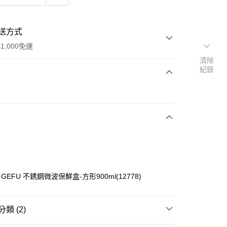
送方式
1,000免運
清除
紀錄
次付款
EFU 不銹鋼微波保鮮盒-方形900ml(12778)
y
類 (2)
分期