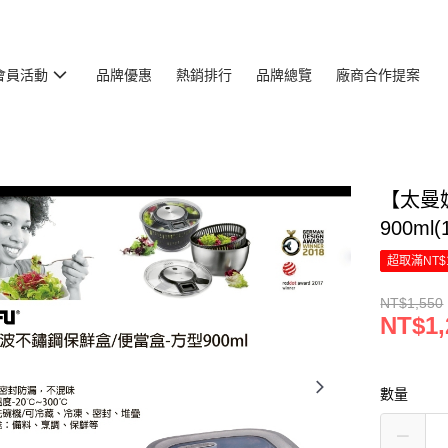
會員活動
品牌優惠
熱銷排行
品牌總覽
廠商合作提案
【太曼
900ml(
超取滿NT$
NT$1,550
NT$1,
數量