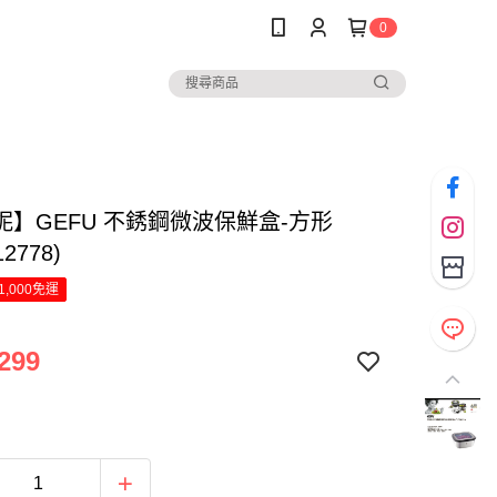
0
妮】GEFU 不銹鋼微波保鮮盒-方形
12778)
1,000免運
299