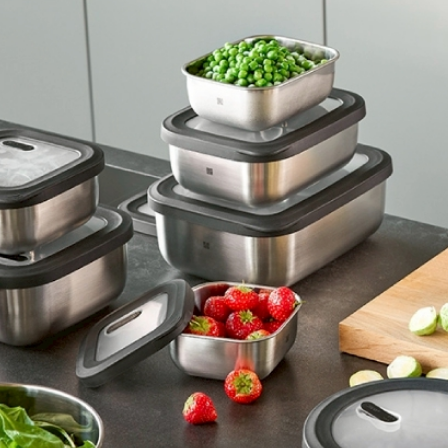
免運費
【注意事
１．透過由
交易，需
求債權轉
２．關於
https://aft
３．未成
「AFTE
任。
４．使用「
即時審查
結果請求
５．嚴禁
形，恩沛
動。