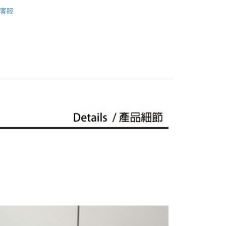
太曼妮
客服
你分期使用說明】
【餐具】
享後付
由台灣大哥大提供，台灣大哥大用戶可立即使用無須另外申請。
式選擇「大哥付你分期」，訂單成立後會自動跳轉到大哥付的交易
證手機門號後，選擇欲分期的期數、繳款截止日，確認付款後即
FTEE先享後付」】
。
先享後付是「在收到商品之後才付款」的支付方式。 讓您購物簡單
准額度、可分期數及費用金額請依後續交易確認頁面所載為準。
心！
立30分鐘內，如未前往確認交易或遇審核未通過，訂單將自動取
：不需註冊會員、不需綁卡、不需儲值。
「轉專審核」未通過狀況，表示未達大哥付你分期系統評分，恕
：只要手機號碼，簡訊認證，即可結帳。
評估內容。
：先確認商品／服務後，再付款。
式說明】
家取貨
項不併入電信帳單，「大哥付你分期」於每月結算日後寄送繳費提
EE先享後付」結帳流程】
0，滿NT$1,000(含以上)免運費
方式選擇「AFTEE先享後付」後，將跳轉至「AFTEE先享後
訊連結打開帳單後，可選擇「超商條碼／台灣大直營門市／銀行轉
頁面，進行簡訊認證並確認金額後，即可完成結帳。
付／iPASS MONEY」等通路繳費。
1取貨
成立數日內，您將收到繳費通知簡訊。
費通知簡訊後14天內，點擊此簡訊中的連結，可透過四大超商
0，滿NT$1,000(含以上)免運費
項】
網路銀行／等多元方式進行付款，方視為交易完成。
係由「台灣大哥大股份有限公司」（以下簡稱本公司）所提供，讓
：結帳手續完成當下不需立刻繳費，但若您需要取消訂單，請聯
易時，得透過本服務購買商品或服務，並由商店將買賣／分期付
的店家。未經商家同意取消之訂單仍視為有效，需透過AFTEE
金債權讓與本公司後，依約使用本公司帳單繳交帳款。
繳納相關費用。
00，滿NT$1,200(含以上)免運費
意付款使用「大哥付你分期」之契約關係目的，商店將以您的個人
否成功請以「AFTEE先享後付 」之結帳頁面顯示為準，若有關於
含姓名、電話或地址）提供予台灣大哥大進項蒐集、處理及利
功／繳費後需取消欲退款等相關疑問，請聯繫「AFTEE先享後
客服中心(1F星巴克旁) 即日起不提供京站紙袋，取件時
公司與您本人進行分期帳單所需資料之確認、核對及更正。
援中心」
https://netprotections.freshdesk.com/support/home
物袋，若需購買紙袋可現場詢問
戶服務條款，請詳閱以下連結：
https://oppay.tw/userRule