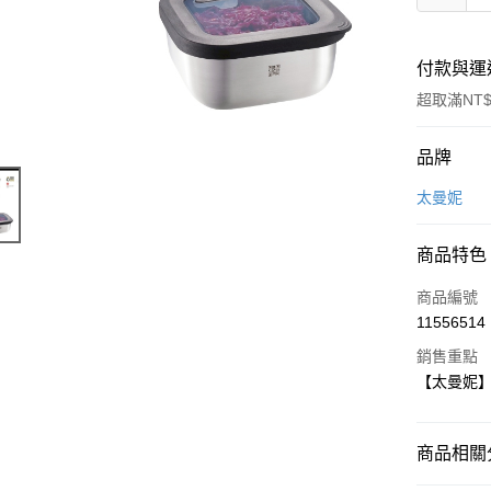
付款與運
超取滿NT$
付款方式
品牌
信用卡一
太曼妮
LINE Pay
商品特色
Apple Pay
商品編號
街口支付
11556514
銷售重點
悠遊付
【太曼妮】G
Google Pa
全盈+PAY
商品相關分
大哥付你