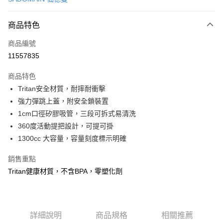
LINE Pay
商品特色
Apple Pay
商品編號
街口支付
11557835
悠遊付
商品特色
Google Pay
Tritan安全材質，耐摔耐衝擊
全盈+PAY
強力彈跳上蓋，附安全鎖裝置
1cm口徑矽膠吸管，三段可拆式易清洗
大哥付你分期
360度活動提把設計，可提可掛
相關說明
1300cc 大容量，容量刻度標示明確
【大哥付你分期使用說明】
AFTEE先享後付
1.本服務由台灣大哥大提供，台灣大哥大用戶可立即使用無須另外申請。
銷售重點
2.付款方式選擇「大哥付你分期」，訂單成立後會自動跳轉到大哥付的交易
相關說明
流程，驗證手機門號後，選擇欲分期的期數、繳款截止日，確認付款後即完
Tritan健康材質，不含BPA，零塑化劑
【關於「AFTEE先享後付」】
成交易。
ATM付款
AFTEE先享後付是「在收到商品之後才付款」的支付方式。 讓您購物簡單
3.實際核准額度、可分期數及費用金額請依後續交易確認頁面所載為準。
便利好安心！
4.訂單成立30分鐘內，如未前往確認交易或遇審核未通過，訂單將自動取
１．簡單：不需註冊會員、不需綁卡、不需儲值。
運送方式
消。如遇「轉專審核」未通過狀況，表示未達大哥付你分期系統評分，恕無
２．便利：只要手機號碼，簡訊認證，即可結帳。
法說明評估內容。
詳細說明
商品規格
相關推薦
３．安心：先確認商品／服務後，再付款。
付款後全家取貨
【繳款方式說明】