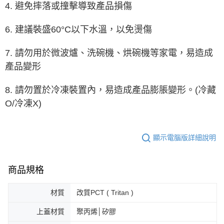
4. 避免摔落或撞擊導致產品損傷
6. 建議裝盛60°C以下水溫，以免燙傷
7. 請勿用於微波爐、洗碗機、烘碗機等家電，易造成
產品變形
8. 請勿置於冷凍裝置內，易造成產品膨脹變形。(冷藏
O/冷凍X)
顯示電腦版詳細說明
商品規格
材質
改質PCT ( Tritan )
上蓋材質
聚丙烯│矽膠