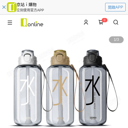
京站ｉ購物
開啟APP
立刻使用官方APP
0
1
/
3