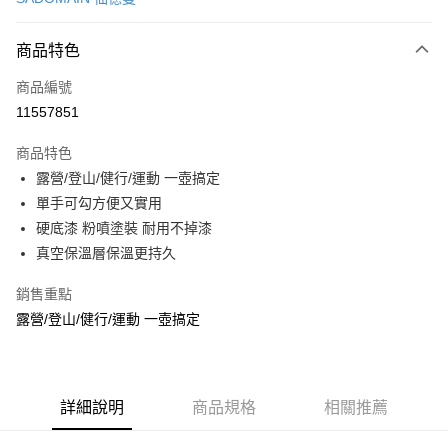
LINE Pay
商品特色
Apple Pay
商品編號
街口支付
11557851
悠遊付
商品特色
Google Pay
露營/登山/健行/運動 一壺搞定
全盈+PAY
單手可勾方便又實用
硬底漆 粉噴塗裝 耐用不掉漆
大哥付你分期
真空保溫層保溫更持久
相關說明
【大哥付你分期使用說明】
銷售重點
AFTEE先享後付
1.本服務由台灣大哥大提供，台灣大哥大用戶可立即使用無須另外申請。
露營/登山/健行/運動 一壺搞定
2.付款方式選擇「大哥付你分期」，訂單成立後會自動跳轉到大哥付的交易
相關說明
流程，驗證手機門號後，選擇欲分期的期數、繳款截止日，確認付款後即完
【關於「AFTEE先享後付」】
成交易。
ATM付款
AFTEE先享後付是「在收到商品之後才付款」的支付方式。 讓您購物簡單
3.實際核准額度、可分期數及費用金額請依後續交易確認頁面所載為準。
便利好安心！
4.訂單成立30分鐘內，如未前往確認交易或遇審核未通過，訂單將自動取
１．簡單：不需註冊會員、不需綁卡、不需儲值。
詳細說明
商品規格
相關推薦
運送方式
消。如遇「轉專審核」未通過狀況，表示未達大哥付你分期系統評分，恕無
２．便利：只要手機號碼，簡訊認證，即可結帳。
法說明評估內容。
３．安心：先確認商品／服務後，再付款。
付款後全家取貨
【繳款方式說明】