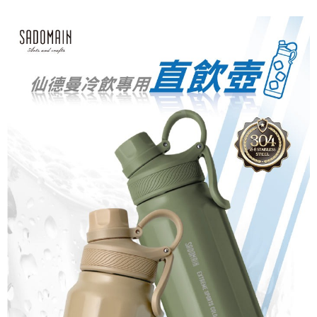
1.分期款項不併入電信帳單，「大哥付你分期」於每月結算日後寄送繳費提
每筆NT$70，滿NT$899(含以上)免運費
【「AFTEE先享後付」結帳流程】
醒簡訊。
１．於結帳方式選擇「AFTEE先享後付」後，將跳轉至「AFTEE先享後付」
2.透過簡訊連結打開帳單後，可選擇「超商條碼／台灣大直營門市／銀行轉
付款後7-11取貨
結帳頁面，進行簡訊認證並確認金額後，即可完成結帳。
帳／街口支付／iPASS MONEY」等通路繳費。
２．訂單成立數日內，您將收到繳費通知簡訊。
每筆NT$70，滿NT$899(含以上)免運費
３．收到繳費通知簡訊後14天內，點擊此簡訊中的連結，可透過四大超商／
【注意事項】
ATM／網路銀行／等多元方式進行付款，方視為交易完成。
宅配
1.本服務係由「台灣大哥大股份有限公司」（以下簡稱本公司）所提供，讓
※ 請注意：結帳手續完成當下不需立刻繳費，但若您需要取消訂單，請聯絡
用戶於交易時，得透過本服務購買商品或服務，並由商店將買賣／分期付款
每筆NT$100，滿NT$1,000(含以上)免運費
購買商品的店家。未經商家同意取消之訂單仍視為有效，需透過AFTEE先享
買賣價金債權讓與本公司後，依約使用本公司帳單繳交帳款。
後付繳納相關費用。
2.基於同意付款使用「大哥付你分期」之契約關係目的，商店將以您的個人
京站台北店客服中心(1F星巴克旁) 即日起不提供京站紙袋，取件時
※ 交易是否成功請以「AFTEE先享後付 」之結帳頁面顯示為準，若有關於
資料（包含姓名、電話或地址）提供予台灣大哥大進項蒐集、處理及利用，
是否繳費成功／繳費後需取消欲退款等相關疑問，請聯繫「AFTEE先享後付
請自備購物袋，若需購買紙袋可現場詢問
由本公司與您本人進行分期帳單所需資料之確認、核對及更正。
客戶支援中心」
https://netprotections.freshdesk.com/support/home
3.完整用戶服務條款，請詳閱以下連結：
https://oppay.tw/userRule
免運費
【注意事項】
１．透過由恩沛科技股份有限公司提供之「AFTEE先享後付」服務完成之交
易，需依本服務之必要範圍內提供個人資料，並將交易相關給付款項請求債
權轉讓予恩沛科技股份有限公司。
２．關於個人資料處理事宜，請瀏覽以下網址：
https://aftee.tw/terms/#terms3
３．未成年的使用者請事先徵得法定代理人或監護人之同意方可使用
「AFTEE先享後付」，若未經同意申辦者引起之損失，本公司不負相關責
任。
４．使用「AFTEE先享後付」時，將依據個別帳號之用戶狀況，依本公司即
時審查核予不同之上限額度；若仍有額度不足之情形，本公司將視審查結果