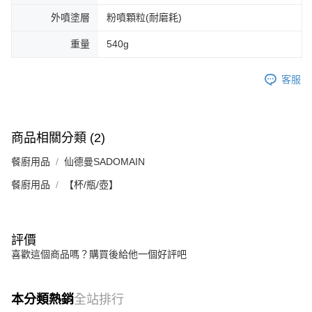
外噴塗層
粉噴顆粒(耐磨耗)
重量
540g
客服
商品相關分類 (2)
餐廚用品
仙德曼SADOMAIN
餐廚用品
【杯/瓶/壺】
評價
喜歡這個商品嗎？購買後給他一個好評吧
本分類熱銷
全站排行