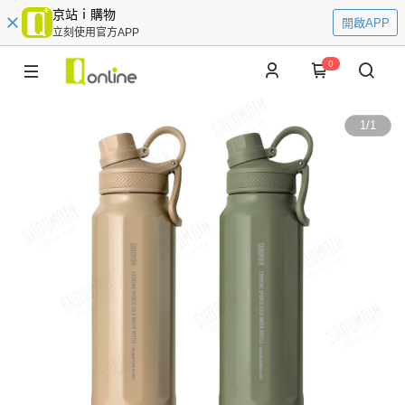
京站ｉ購物
開啟APP
立刻使用官方APP
0
1
/
1