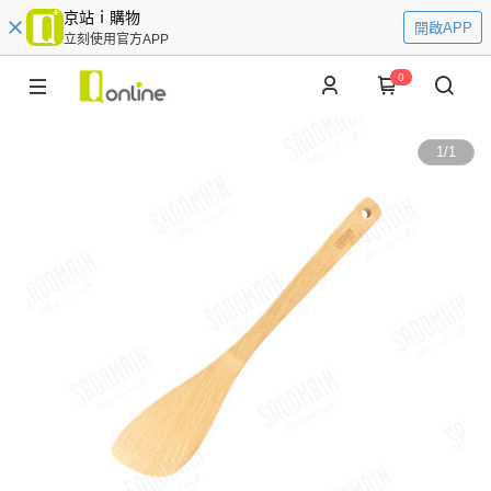
京站ｉ購物
開啟APP
立刻使用官方APP
0
1
/
1