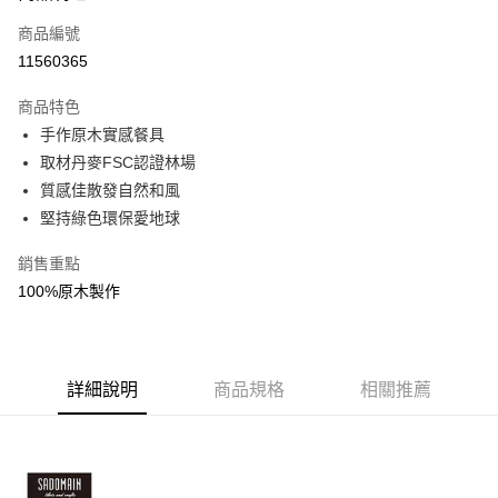
商品編號
街口支付
11560365
悠遊付
商品特色
Google Pay
手作原木實感餐具
全盈+PAY
取材丹麥FSC認證林場
質感佳散發自然和風
大哥付你分期
堅持綠色環保愛地球
相關說明
【大哥付你分期使用說明】
銷售重點
AFTEE先享後付
1.本服務由台灣大哥大提供，台灣大哥大用戶可立即使用無須另外申請。
100%原木製作
2.付款方式選擇「大哥付你分期」，訂單成立後會自動跳轉到大哥付的交易
相關說明
流程，驗證手機門號後，選擇欲分期的期數、繳款截止日，確認付款後即完
【關於「AFTEE先享後付」】
成交易。
ATM付款
AFTEE先享後付是「在收到商品之後才付款」的支付方式。 讓您購物簡單
3.實際核准額度、可分期數及費用金額請依後續交易確認頁面所載為準。
便利好安心！
4.訂單成立30分鐘內，如未前往確認交易或遇審核未通過，訂單將自動取
１．簡單：不需註冊會員、不需綁卡、不需儲值。
詳細說明
商品規格
相關推薦
運送方式
消。如遇「轉專審核」未通過狀況，表示未達大哥付你分期系統評分，恕無
２．便利：只要手機號碼，簡訊認證，即可結帳。
法說明評估內容。
３．安心：先確認商品／服務後，再付款。
付款後全家取貨
【繳款方式說明】
1.分期款項不併入電信帳單，「大哥付你分期」於每月結算日後寄送繳費提
每筆NT$70，滿NT$1,000(含以上)免運費
【「AFTEE先享後付」結帳流程】
醒簡訊。
１．於結帳方式選擇「AFTEE先享後付」後，將跳轉至「AFTEE先享後付」
2.透過簡訊連結打開帳單後，可選擇「超商條碼／台灣大直營門市／銀行轉