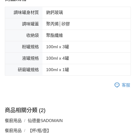
調味罐身材質
鈉鈣玻璃
調味罐蓋
聚丙烯│矽膠
收納袋
聚酯纖維
粉罐規格
100ml x 3罐
液罐規格
100ml x 4罐
研磨罐規格
100ml x 1罐
客服
商品相關分類 (2)
餐廚用品
仙德曼SADOMAIN
餐廚用品
【杯/瓶/壺】