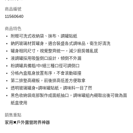
商品編號
街口支付
11560640
悠遊付
商品特色
Google Pay
附贈可洗式收納袋、抹布、調罐貼紙
全盈+PAY
鈉鈣玻璃材質罐身，適合裝盛各式調味品，衛生好清洗
罐身相同尺寸，視覺整齊統一，減少廚房雜亂感
大哥付你分期
液調罐採用吸盤倒口設計，傾倒不外漏
相關說明
粉調罐具備粗/中/細三種口徑可調倒口
【大哥付你分期使用說明】
AFTEE先享後付
1.本服務由台灣大哥大提供，台灣大哥大用戶可立即使用無須另外申請。
分格內盒瓶身放置有序，不會滾動碰撞
2.付款方式選擇「大哥付你分期」，訂單成立後會自動跳轉到大哥付的交易
相關說明
第二排墊高襯板，前後排高低差方便取拿
流程，驗證手機門號後，選擇欲分期的期數、繳款截止日，確認付款後即完
【關於「AFTEE先享後付」】
透明玻璃罐身+調味罐貼紙，調味料一目了然
成交易。
ATM付款
AFTEE先享後付是「在收到商品之後才付款」的支付方式。 讓您購物簡單
3.實際核准額度、可分期數及費用金額請依後續交易確認頁面所載為準。
黑色收納袋底部製作成面紙抽口，調味罐組內襯取出後可做為面
便利好安心！
4.訂單成立30分鐘內，如未前往確認交易或遇審核未通過，訂單將自動取
１．簡單：不需註冊會員、不需綁卡、不需儲值。
紙盒使用
運送方式
消。如遇「轉專審核」未通過狀況，表示未達大哥付你分期系統評分，恕無
２．便利：只要手機號碼，簡訊認證，即可結帳。
法說明評估內容。
３．安心：先確認商品／服務後，再付款。
付款後全家取貨
銷售重點
【繳款方式說明】
1.分期款項不併入電信帳單，「大哥付你分期」於每月結算日後寄送繳費提
每筆NT$70，滿NT$899(含以上)免運費
家用✖戶外露營跨界神器
【「AFTEE先享後付」結帳流程】
醒簡訊。
１．於結帳方式選擇「AFTEE先享後付」後，將跳轉至「AFTEE先享後付」
2.透過簡訊連結打開帳單後，可選擇「超商條碼／台灣大直營門市／銀行轉