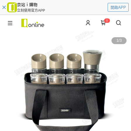
京站ｉ購物
開啟APP
立刻使用官方APP
0
1
/
3