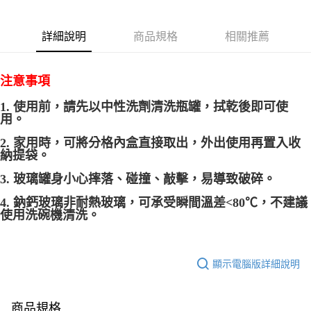
付款後7-11取貨
結帳頁面，進行簡訊認證並確認金額後，即可完成結帳。
帳／街口支付／iPASS MONEY」等通路繳費。
２．訂單成立數日內，您將收到繳費通知簡訊。
每筆NT$70，滿NT$899(含以上)免運費
３．收到繳費通知簡訊後14天內，點擊此簡訊中的連結，可透過四大超商／
【注意事項】
詳細說明
商品規格
相關推薦
ATM／網路銀行／等多元方式進行付款，方視為交易完成。
宅配
1.本服務係由「台灣大哥大股份有限公司」（以下簡稱本公司）所提供，讓
※ 請注意：結帳手續完成當下不需立刻繳費，但若您需要取消訂單，請聯絡
用戶於交易時，得透過本服務購買商品或服務，並由商店將買賣／分期付款
每筆NT$100，滿NT$1,000(含以上)免運費
購買商品的店家。未經商家同意取消之訂單仍視為有效，需透過AFTEE先享
買賣價金債權讓與本公司後，依約使用本公司帳單繳交帳款。
後付繳納相關費用。
注意事項
2.基於同意付款使用「大哥付你分期」之契約關係目的，商店將以您的個人
京站台北店客服中心(1F星巴克旁) 即日起不提供京站紙袋，取件時
※ 交易是否成功請以「AFTEE先享後付 」之結帳頁面顯示為準，若有關於
資料（包含姓名、電話或地址）提供予台灣大哥大進項蒐集、處理及利用，
是否繳費成功／繳費後需取消欲退款等相關疑問，請聯繫「AFTEE先享後付
1. 使用前，請先以中性洗劑清洗瓶罐，拭乾後即可使
請自備購物袋，若需購買紙袋可現場詢問
由本公司與您本人進行分期帳單所需資料之確認、核對及更正。
客戶支援中心」
https://netprotections.freshdesk.com/support/home
用。
3.完整用戶服務條款，請詳閱以下連結：
https://oppay.tw/userRule
免運費
【注意事項】
2. 家用時，可將分格內盒直接取出，外出使用再置入收
１．透過由恩沛科技股份有限公司提供之「AFTEE先享後付」服務完成之交
納提袋。
易，需依本服務之必要範圍內提供個人資料，並將交易相關給付款項請求債
權轉讓予恩沛科技股份有限公司。
3. 玻璃罐身小心摔落、碰撞、敲擊，易導致破碎。
２．關於個人資料處理事宜，請瀏覽以下網址：
4. 鈉鈣玻璃非耐熱玻璃，可承受瞬間溫差<80℃，不建議
https://aftee.tw/terms/#terms3
使用洗碗機清洗。
３．未成年的使用者請事先徵得法定代理人或監護人之同意方可使用
「AFTEE先享後付」，若未經同意申辦者引起之損失，本公司不負相關責
任。
４．使用「AFTEE先享後付」時，將依據個別帳號之用戶狀況，依本公司即
顯示電腦版詳細說明
時審查核予不同之上限額度；若仍有額度不足之情形，本公司將視審查結果
請求用戶進行身份認證。
５．嚴禁一人註冊多個帳號或使用他人資訊註冊。若發現惡意使用之情形，
恩沛科技股份有限公司將有權停止該用戶之使用額度並採取法律行動。
商品規格